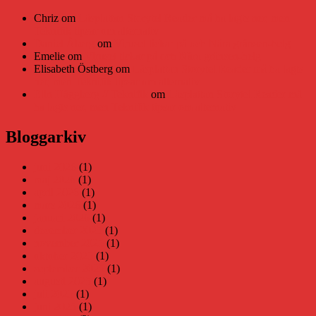
Chriz
om
Läsplattan Storytel Reader må ha lagts ner, men
Teknifik tipsar om alternativ
Daniel Åberg
om
Viruset tickar på och Nära gränsen-helg
Emelie
om
Viruset tickar på och Nära gränsen-helg
Elisabeth Östberg
om
Läsplattan Storytel Reader må ha lagts
ner, men Teknifik tipsar om alternativ
Elin Häggberg // Teknifik
om
Läsplattan Storytel Reader må
ha lagts ner, men Teknifik tipsar om alternativ
Bloggarkiv
juni 2026
(1)
maj 2026
(1)
april 2026
(1)
mars 2026
(1)
januari 2026
(1)
december 2025
(1)
november 2025
(1)
oktober 2025
(1)
september 2025
(1)
augusti 2025
(1)
juli 2025
(1)
juni 2025
(1)