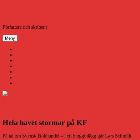
Hoppa
till
innehåll
Daniel Åberg
Författare och skribent
Meny
Virus
Nära gränsen
SODA
Avbrottet
Tidigare böcker
Om mig
Kontakt & Press
Hela havet stormar på KF
På tal om Svensk Bokhandel – i ett blogginlägg går Lars Schmidt