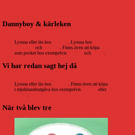
Dannyboy & kärleken
Lyssna eller läs hos
Storytel
. Lyssna hos
Bookbeat
och
Nextory
. Finns även att köpa
som pocket hos exempelvis
Adlibris
och
Bokus
.
Vi har redan sagt hej då
Lyssna eller läs hos
Storytel
. Finns även att köpa
i mjukbandsutgåva hos exempelvis
Adlibris
eller
Bokus
.
När två blev tre