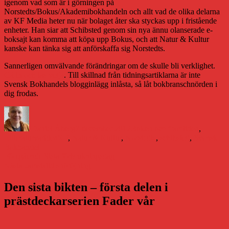
igenom vad som är i görningen på
Norstedts/Bokus/Akademibokhandeln och allt vad de olika delarna
av KF Media heter nu när bolaget åter ska styckas upp i fristående
enheter. Han siar att Schibsted genom sin nya ännu olanserade e-
boksajt kan komma att köpa upp Bokus, och att Natur & Kultur
kanske kan tänka sig att anförskaffa sig Norstedts.
Sannerligen omvälvande förändringar om de skulle bli verklighet.
Gå in och läs vetja
. Till skillnad från tidningsartiklarna är inte
Svensk Bokhandels blogginlägg inlåsta, så låt bokbranschnörden i
dig frodas.
Författare
Publicerat
Kategorier
den
Daniel Åberg
7 december 2012
Boken och framtiden
,
Etiketter
Litteraturvärlden
KF
,
Natur & Kultur
,
Norstedts
,
schibsted
,
Svensk
Bokhandel
Inläggsnavigering
Föregående
Föregående
Sista förbrukningsdag
Nästa
inlägg:
Nästa
Jämställd snöröjning
inlägg:
Den sista bikten – första delen i
prästdeckarserien Fader vår