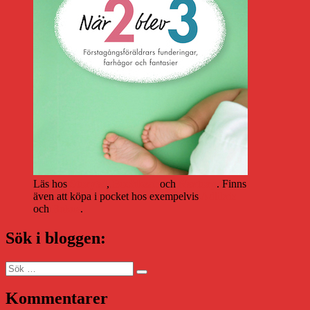
Läs hos
Storytel
,
Bookbeat
och
Nextory
. Finns
även att köpa i pocket hos exempelvis
Adlibris
och
Bokus
.
Sök i bloggen:
Sök
Sök
efter:
Kommentarer