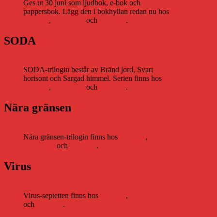
Ges ut 30 juni som ljudbok, e-bok och
pappersbok. Lägg den i bokhyllan redan nu hos
Storytel
,
Bookbeat
och
Nextory
.
SODA
SODA-trilogin består av Bränd jord, Svart
horisont och Sargad himmel. Serien finns hos
Storytel
,
Bookbeat
och
Nextory
.
Nära gränsen
Nära gränsen-trilogin finns hos
Storytel
,
Bookbeat
och
Nextory
.
Virus
Virus-septetten finns hos
Storytel
,
Bookbeat
och
Nextory
.