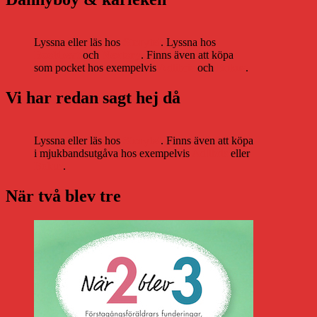
Lyssna eller läs hos
Storytel
. Lyssna hos
Bookbeat
och
Nextory
. Finns även att köpa
som pocket hos exempelvis
Adlibris
och
Bokus
.
Vi har redan sagt hej då
Lyssna eller läs hos
Storytel
. Finns även att köpa
i mjukbandsutgåva hos exempelvis
Adlibris
eller
Bokus
.
När två blev tre