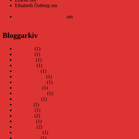
Elisabeth Östberg
om
Läsplattan Storytel Reader må ha lagts
ner, men Teknifik tipsar om alternativ
Elin Häggberg // Teknifik
om
Läsplattan Storytel Reader må
ha lagts ner, men Teknifik tipsar om alternativ
Bloggarkiv
juni 2026
(1)
maj 2026
(1)
april 2026
(1)
mars 2026
(1)
januari 2026
(1)
december 2025
(1)
november 2025
(1)
oktober 2025
(1)
september 2025
(1)
augusti 2025
(1)
juli 2025
(1)
juni 2025
(1)
maj 2025
(2)
april 2025
(1)
mars 2025
(2)
februari 2025
(1)
januari 2025
(1)