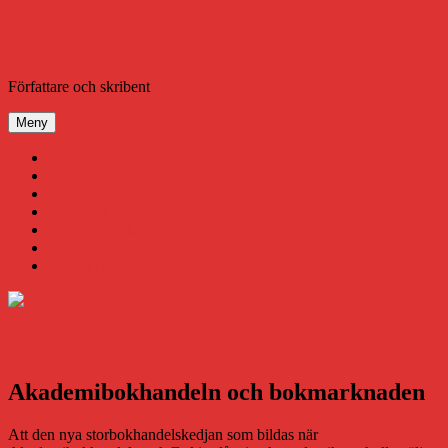
Hoppa
till
innehåll
Daniel Åberg
Författare och skribent
Meny
Virus
Nära gränsen
SODA
Avbrottet
Tidigare böcker
Om mig
Kontakt & Press
Akademibokhandeln och bokmarknaden
Att den nya storbokhandelskedjan som bildas när