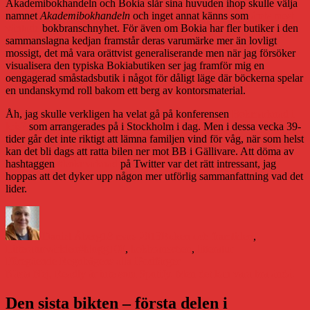
Akademibokhandeln och Bokia slår sina huvuden ihop skulle välja
namnet
Akademibokhandeln
och inget annat känns som
årets mest
väntade
bokbranschnyhet. För även om Bokia har fler butiker i den
sammanslagna kedjan framstår deras varumärke mer än lovligt
mossigt, det må vara orättvist generaliserande men när jag försöker
visualisera den typiska Bokiabutiken ser jag framför mig en
oengagerad småstadsbutik i något för dåligt läge där böckerna spelar
en undanskymd roll bakom ett berg av kontorsmaterial.
Åh, jag skulle verkligen ha velat gå på konferensen
Bokmarknad i
kris?
som arrangerades på i Stockholm i dag. Men i dessa vecka 39-
tider går det inte riktigt att lämna familjen vind för våg, när som helst
kan det bli dags att ratta bilen ner mot BB i Gällivare. Att döma av
hashtaggen
#bokmarknad
på Twitter var det rätt intressant, jag
hoppas att det dyker upp någon mer utförlig sammanfattning vad det
lider.
Författare
Publicerat
Kategorier
den
Daniel Åberg
18 mars 2013
Boken och framtiden
,
Etiketter
Litteraturvärlden
#blogg100
,
bokbranschen
,
litteratur
Inläggsnavigering
Föregående
Föregående
Regnbågens alla iPodfärger
Nästa
inlägg:
Nästa
Nej, Readly är inte som Spotify. Men det kan vara bra ändå.
inlägg:
Den sista bikten – första delen i