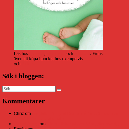
Läs hos
Storytel
,
Bookbeat
och
Nextory
. Finns
även att köpa i pocket hos exempelvis
Adlibris
och
Bokus
.
Sök i bloggen:
Sök
Sök
efter:
Kommentarer
Chriz
om
Läsplattan Storytel Reader må ha lagts ner, men
Teknifik tipsar om alternativ
Daniel Åberg
om
Viruset tickar på och Nära gränsen-helg
Emelie
om
Viruset tickar på och Nära gränsen-helg