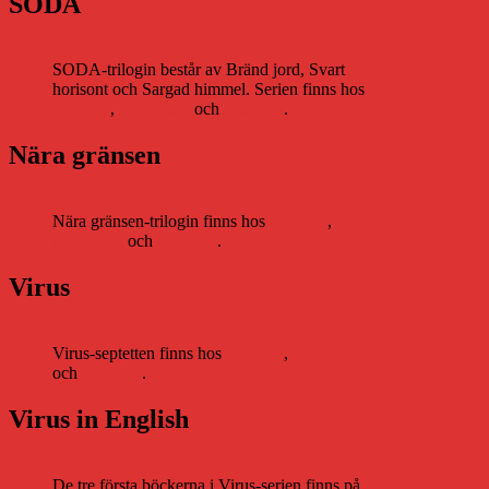
SODA
SODA-trilogin består av Bränd jord, Svart
horisont och Sargad himmel. Serien finns hos
Storytel
,
Bookbeat
och
Nextory
.
Nära gränsen
Nära gränsen-trilogin finns hos
Storytel
,
Bookbeat
och
Nextory
.
Virus
Virus-septetten finns hos
Storytel
,
Bookbeat
och
Nextory
.
Virus in English
De tre första böckerna i Virus-serien finns på