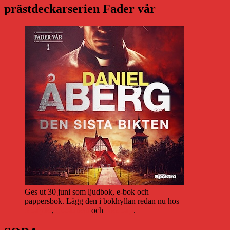
prästdeckarserien Fader vår
Ges ut 30 juni som ljudbok, e-bok och
pappersbok. Lägg den i bokhyllan redan nu hos
Storytel
,
Bookbeat
och
Nextory
.