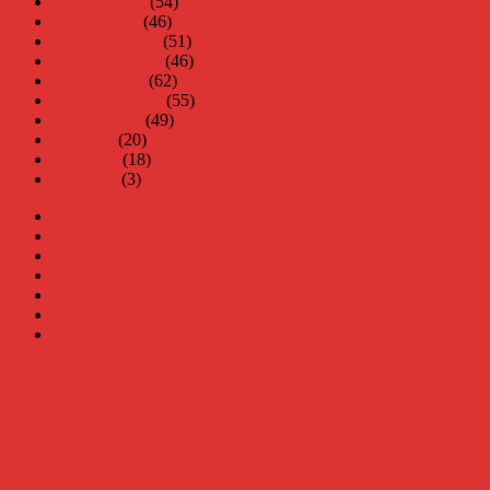
februari 2007
(54)
januari 2007
(46)
december 2006
(51)
november 2006
(46)
oktober 2006
(62)
september 2006
(55)
augusti 2006
(49)
juli 2006
(20)
juni 2006
(18)
maj 2006
(3)
Virus
Nära gränsen
SODA
Avbrottet
Tidigare böcker
Om mig
Kontakt & Press
Daniel Åberg
Drivs med WordPress