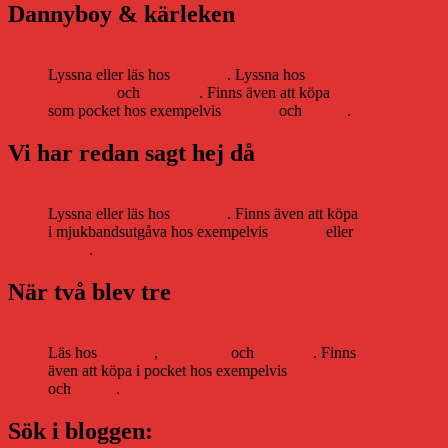
Dannyboy & kärleken
Lyssna eller läs hos
Storytel
. Lyssna hos
Bookbeat
och
Nextory
. Finns även att köpa
som pocket hos exempelvis
Adlibris
och
Bokus
.
Vi har redan sagt hej då
Lyssna eller läs hos
Storytel
. Finns även att köpa
i mjukbandsutgåva hos exempelvis
Adlibris
eller
Bokus
.
När två blev tre
Läs hos
Storytel
,
Bookbeat
och
Nextory
. Finns
även att köpa i pocket hos exempelvis
Adlibris
och
Bokus
.
Sök i bloggen: