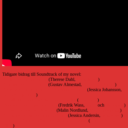
Tidigare bidrag till Soundtrack of my novel:
”Hello” av Lionel Richie
(Therese Dahl,
Pocketlover
)
”Energy” av Keri Hilson
(Gustav Almestad,
Nerd Life Deluxe
)
”Dom vet ingenting om oss” av Moneybrother
(Jessica Johansson,
Ord och inga visor
)
”It’s all been done” av Barenaked Ladies
(
Julia Skott
)
”Nineteen” av Tegan and Sara
(Fredrik Wass,
Kajen
och
Bisonblog
)
”If I were a boy” av Beyoncé
(Malin Nordlund,
Malins bokblogg
)
”Long lost penal” av Hello Saferide
(Jessica Andersin,
Bokbabbel
)
”The end of a love affair” av Stina Nordenstam
(
Peter Fröberg
Idling
)