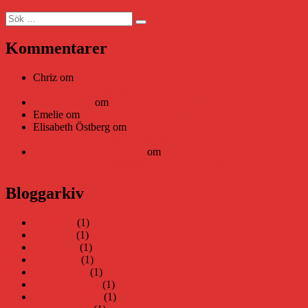
Sök
Sök
efter:
Kommentarer
Chriz
om
Läsplattan Storytel Reader må ha lagts ner, men
Teknifik tipsar om alternativ
Daniel Åberg
om
Viruset tickar på och Nära gränsen-helg
Emelie
om
Viruset tickar på och Nära gränsen-helg
Elisabeth Östberg
om
Läsplattan Storytel Reader må ha lagts
ner, men Teknifik tipsar om alternativ
Elin Häggberg // Teknifik
om
Läsplattan Storytel Reader må
ha lagts ner, men Teknifik tipsar om alternativ
Bloggarkiv
juni 2026
(1)
maj 2026
(1)
april 2026
(1)
mars 2026
(1)
januari 2026
(1)
december 2025
(1)
november 2025
(1)