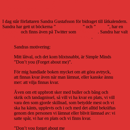
Soundtrack of my novel #14: Don’t you
(Forget about me)
I dag står författaren Sandra Gustafsson för bidraget till låtkalendern.
Sandra har gett ut böckerna ”
Maskrosungen
” och ”
Svedd
”, har en
blogg här
och finns även på Twitter som
@SandraG
. Sandra har valt
”Don’t you (Forget about me)” av Simple Minds
.
Sandras motivering:
Mitt låtval, och det kom blixtsnabbt, är Simple Minds
”Don’t you (Forget about me)”.
För mig handlade boken mycket om att göra avtryck,
att finnas kvar även när man lämnat, eller kanske ännu
mer: att vilja finnas kvar.
Även om ett uppbrott sker med buller och bång och
skrik och tandagnissel, så vill vi ha kvar en plats, vi vill
vara den som gjorde skillnad, som betydde mest och vi
ska ha känts, upplevts och i och med det alltid bekräftas
genom den personen vi lämnat eller blivit lämnad av: vi
satte spår, vi har en plats och vi finns kvar.
”Don’t you forget about me