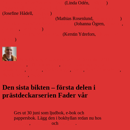
”It’s only you” av Salem Al Fakir
(Linda Odén,
Enligt O
)
”Against all odds (Take a look at me now)” av Postal Service
(Josefine Hådell,
Joseping
)
”Ride on” av Christy Moore
(Mathias Rosenlund,
Pärlgränden 8
)
”Cheek to cheek” av Sahara Hotnights
(Johanna Ögren,
Bokhora
,
Gadgette
,
Fashionista
)
”Go now” av The Moody Blues
(Kerstin Ydrefors,
Eli läser oct
skriver
)
Författare
Publicerat
Kategorier
den
Daniel Åberg
14 december 2011
14 december 2011
Etiketter
Låtkalendern
,
Litteraturvärlden
,
Vi har redan sagt hej då
låtkalendern
,
litteratur
,
Maskrosungar
,
musik
,
Sandra Gustafsson
,
Simple Minds
,
Svedd
Den sista bikten – första delen i
prästdeckarserien Fader vår
Ges ut 30 juni som ljudbok, e-bok och
pappersbok. Lägg den i bokhyllan redan nu hos
Storytel
,
Bookbeat
och
Nextory
.