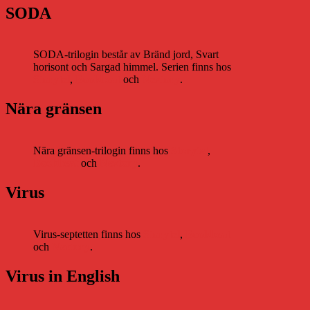
SODA
SODA-trilogin består av Bränd jord, Svart
horisont och Sargad himmel. Serien finns hos
Storytel
,
Bookbeat
och
Nextory
.
Nära gränsen
Nära gränsen-trilogin finns hos
Storytel
,
Bookbeat
och
Nextory
.
Virus
Virus-septetten finns hos
Storytel
,
Bookbeat
och
Nextory
.
Virus in English