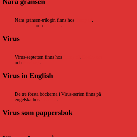
Nära gränsen
Nära gränsen-trilogin finns hos
Storytel
,
Bookbeat
och
Nextory
.
Virus
Virus-septetten finns hos
Storytel
,
Bookbeat
och
Nextory
.
Virus in English
De tre första böckerna i Virus-serien finns på
engelska hos
Storytel
.
Virus som pappersbok