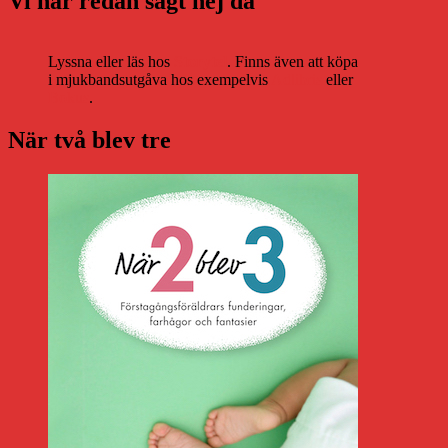
Vi har redan sagt hej då
Lyssna eller läs hos
Storytel
. Finns även att köpa
i mjukbandsutgåva hos exempelvis
Adlibris
eller
Bokus
.
När två blev tre