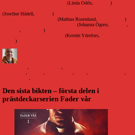
”It’s only you” av Salem Al Fakir
(Linda Odén,
Enligt O
)
”Against all odds (Take a look at me now)” av Postal Service
(Josefine Hådell,
Joseping
)
”Ride on” av Christy Moore
(Mathias Rosenlund,
Pärlgränden 8
)
”Cheek to cheek” av Sahara Hotnights
(Johanna Ögren,
Bokhora
,
Gadgette
,
Fashionista
)
”Go now” av The Moody Blues
(Kerstin Ydrefors,
Eli läser oct
skriver
)
Författare
Publicerat
Kategorier
den
Daniel Åberg
14 december 2011
14 december 2011
Etiketter
Låtkalendern
,
Litteraturvärlden
,
Vi har redan sagt hej då
låtkalendern
,
litteratur
,
Maskrosungar
,
musik
,
Sandra Gustafsson
,
Simple Minds
,
Svedd
Den sista bikten – första delen i
prästdeckarserien Fader vår