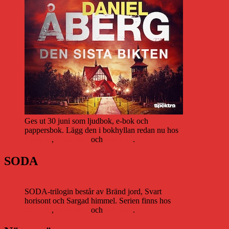
Ges ut 30 juni som ljudbok, e-bok och
pappersbok. Lägg den i bokhyllan redan nu hos
Storytel
,
Bookbeat
och
Nextory
.
SODA
SODA-trilogin består av Bränd jord, Svart
horisont och Sargad himmel. Serien finns hos
Storytel
,
Bookbeat
och
Nextory
.