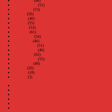
oktober 2007
(48)
september 2007
(51)
augusti 2007
(53)
juli 2007
(56)
juni 2007
(40)
maj 2007
(55)
april 2007
(53)
mars 2007
(61)
februari 2007
(54)
januari 2007
(46)
december 2006
(51)
november 2006
(46)
oktober 2006
(62)
september 2006
(55)
augusti 2006
(49)
juli 2006
(20)
juni 2006
(18)
maj 2006
(3)
Virus
Nära gränsen
SODA
Avbrottet
Tidigare böcker
Om mig