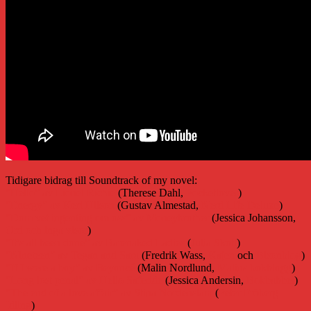
Tidigare bidrag till Soundtrack of my novel:
”Hello” av Lionel Richie
(Therese Dahl,
Pocketlover
)
”Energy” av Keri Hilson
(Gustav Almestad,
Nerd Life Deluxe
)
”Dom vet ingenting om oss” av Moneybrother
(Jessica Johansson,
Ord och inga visor
)
”It’s all been done” av Barenaked Ladies
(
Julia Skott
)
”Nineteen” av Tegan and Sara
(Fredrik Wass,
Kajen
och
Bisonblog
)
”If I were a boy” av Beyoncé
(Malin Nordlund,
Malins bokblogg
)
”Long lost penal” av Hello Saferide
(Jessica Andersin,
Bokbabbel
)
”The end of a love affair” av Stina Nordenstam
(
Peter Fröberg
Idling
)