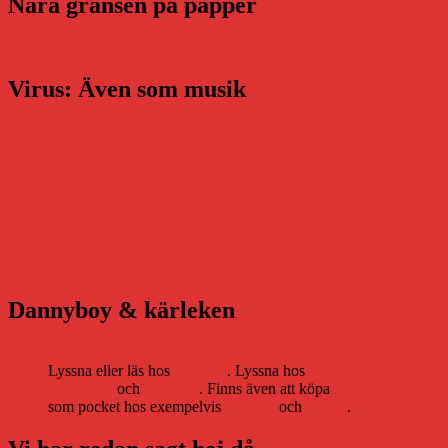
Nära gränsen på papper
Virus: Även som musik
Dannyboy & kärleken
Lyssna eller läs hos
Storytel
. Lyssna hos
Bookbeat
och
Nextory
. Finns även att köpa
som pocket hos exempelvis
Adlibris
och
Bokus
.