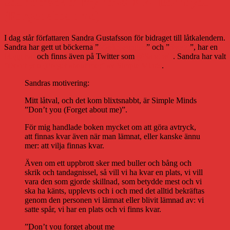
Soundtrack of my novel #14: Don’t you
(Forget about me)
I dag står författaren Sandra Gustafsson för bidraget till låtkalendern.
Sandra har gett ut böckerna ”
Maskrosungen
” och ”
Svedd
”, har en
blogg här
och finns även på Twitter som
@SandraG
. Sandra har valt
”Don’t you (Forget about me)” av Simple Minds
.
Sandras motivering:
Mitt låtval, och det kom blixtsnabbt, är Simple Minds
”Don’t you (Forget about me)”.
För mig handlade boken mycket om att göra avtryck,
att finnas kvar även när man lämnat, eller kanske ännu
mer: att vilja finnas kvar.
Även om ett uppbrott sker med buller och bång och
skrik och tandagnissel, så vill vi ha kvar en plats, vi vill
vara den som gjorde skillnad, som betydde mest och vi
ska ha känts, upplevts och i och med det alltid bekräftas
genom den personen vi lämnat eller blivit lämnad av: vi
satte spår, vi har en plats och vi finns kvar.
”Don’t you forget about me