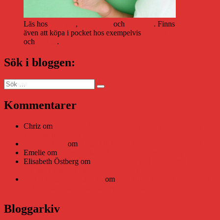
Läs hos
Storytel
,
Bookbeat
och
Nextory
. Finns
även att köpa i pocket hos exempelvis
Adlibris
och
Bokus
.
Sök i bloggen:
Sök
Sök
efter:
Kommentarer
Chriz
om
Läsplattan Storytel Reader må ha lagts ner, men
Teknifik tipsar om alternativ
Daniel Åberg
om
Viruset tickar på och Nära gränsen-helg
Emelie
om
Viruset tickar på och Nära gränsen-helg
Elisabeth Östberg
om
Läsplattan Storytel Reader må ha lagts
ner, men Teknifik tipsar om alternativ
Elin Häggberg // Teknifik
om
Läsplattan Storytel Reader må
ha lagts ner, men Teknifik tipsar om alternativ
Bloggarkiv