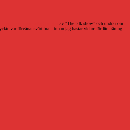
 och mystiska seminedläggningen
av ”The talk show” och undrar om
yckte var förvånansvärt bra – innan jag hastar vidare för lite träning