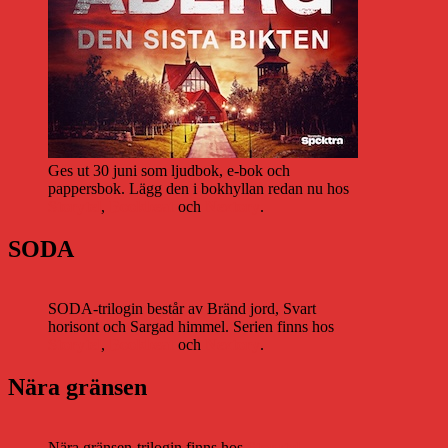
Ges ut 30 juni som ljudbok, e-bok och
pappersbok. Lägg den i bokhyllan redan nu hos
Storytel
,
Bookbeat
och
Nextory
.
SODA
SODA-trilogin består av Bränd jord, Svart
horisont och Sargad himmel. Serien finns hos
Storytel
,
Bookbeat
och
Nextory
.
Nära gränsen
Nära gränsen-trilogin finns hos
Storytel
,