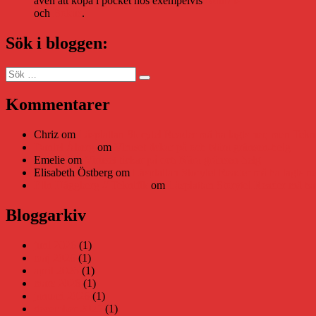
även att köpa i pocket hos exempelvis
Adlibris
och
Bokus
.
Sök i bloggen:
Sök
Sök
efter:
Kommentarer
Chriz
om
Läsplattan Storytel Reader må ha lagts ner, men Tekni
Daniel Åberg
om
Viruset tickar på och Nära gränsen-helg
Emelie
om
Viruset tickar på och Nära gränsen-helg
Elisabeth Östberg
om
Läsplattan Storytel Reader må ha lagts ne
Elin Häggberg // Teknifik
om
Läsplattan Storytel Reader må ha 
Bloggarkiv
juni 2026
(1)
maj 2026
(1)
april 2026
(1)
mars 2026
(1)
januari 2026
(1)
december 2025
(1)