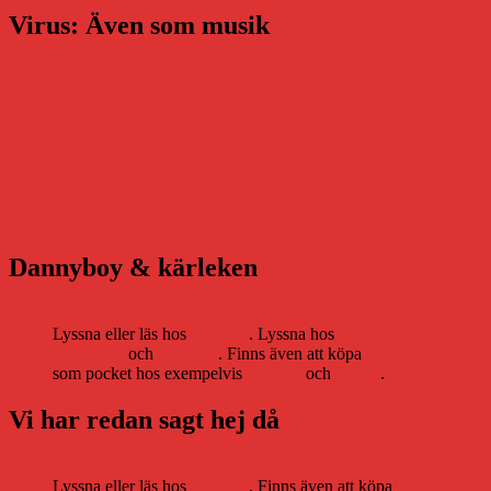
Virus: Även som musik
Dannyboy & kärleken
Lyssna eller läs hos
Storytel
. Lyssna hos
Bookbeat
och
Nextory
. Finns även att köpa
som pocket hos exempelvis
Adlibris
och
Bokus
.
Vi har redan sagt hej då
Lyssna eller läs hos
Storytel
. Finns även att köpa