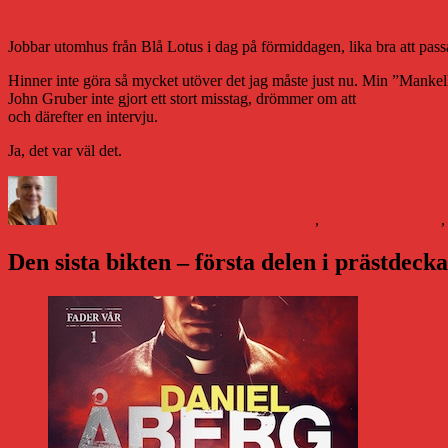
Läget
Jobbar utomhus från Blå Lotus i dag på förmiddagen, lika bra att passa 
Hinner inte göra så mycket utöver det jag måste just nu. Min ”Mank
John Gruber inte gjort ett stort misstag, drömmer om att
hyra en stuga
och därefter en intervju.
Ja, det var väl det.
Författare
Publicerat
Kategorier
Etiketter
den
Daniel Åberg
22 maj 2012
Livet och sånt
,
Media
John Gruber
Den sista bikten – första delen i prästdeck