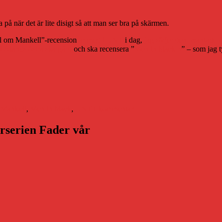
på när det är lite disigt så att man ser bra på skärmen.
ell om Mankell”-recension
är med i UNT
i dag,
jag sörjer den oväntade
 i Ålands östra skärgård
och ska recensera ”
Men in black 3
” – som jag t
till
Läget
,
Mankell
,
Men in black
,
UNT
1 kommentar
arserien Fader vår