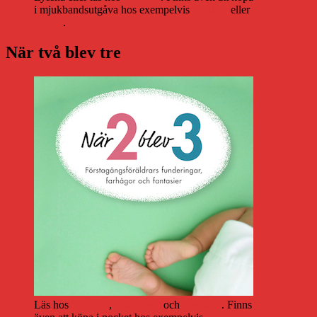
i mjukbandsutgåva hos exempelvis
Adlibris
eller
Bokus
.
När två blev tre
Läs hos
Storytel
,
Bookbeat
och
Nextory
. Finns