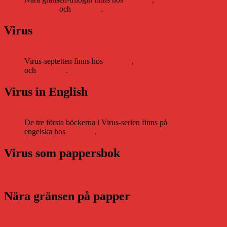
Bookbeat
och
Nextory
.
Virus
Virus-septetten finns hos
Storytel
,
Bookbeat
och
Nextory
.
Virus in English
De tre första böckerna i Virus-serien finns på
engelska hos
Storytel
.
Virus som pappersbok
Nära gränsen på papper