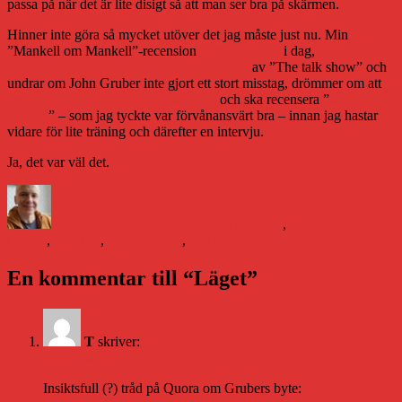
passa på när det är lite disigt så att man ser bra på skärmen.
Hinner inte göra så mycket utöver det jag måste just nu. Min
”Mankell om Mankell”-recension
är med i UNT
i dag,
jag sörjer den
oväntade och mystiska seminedläggningen
av ”The talk show” och
undrar om John Gruber inte gjort ett stort misstag, drömmer om att
hyra en stuga i Ålands östra skärgård
och ska recensera ”
Men in
black 3
” – som jag tyckte var förvånansvärt bra – innan jag hastar
vidare för lite träning och därefter en intervju.
Ja, det var väl det.
Författare
Publicerat
Kategorier
Etiketter
den
Daniel Åberg
22 maj 2012
Livet och sånt
,
Media
John
Gruber
,
Mankell
,
Men in black
,
UNT
En kommentar till “Läget”
T
skriver:
22 maj 2012 kl. 17:19
Insiktsfull (?) tråd på Quora om Grubers byte: