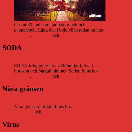
Ges ut 30 juni som ljudbok, e-bok och
pappersbok. Lägg den i bokhyllan redan nu hos
Storytel
,
Bookbeat
och
Nextory
.
SODA
SODA-trilogin består av Bränd jord, Svart
horisont och Sargad himmel. Serien finns hos
Storytel
,
Bookbeat
och
Nextory
.
Nära gränsen
Nära gränsen-trilogin finns hos
Storytel
,
Bookbeat
och
Nextory
.
Virus