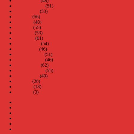
oktober 2007
(48)
september 2007
(51)
augusti 2007
(53)
juli 2007
(56)
juni 2007
(40)
maj 2007
(55)
april 2007
(53)
mars 2007
(61)
februari 2007
(54)
januari 2007
(46)
december 2006
(51)
november 2006
(46)
oktober 2006
(62)
september 2006
(55)
augusti 2006
(49)
juli 2006
(20)
juni 2006
(18)
maj 2006
(3)
Virus
Nära gränsen
SODA
Avbrottet
Tidigare böcker
Om mig