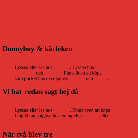
Dannyboy & kärleken
Lyssna eller läs hos
Storytel
. Lyssna hos
Bookbeat
och
Nextory
. Finns även att köpa
som pocket hos exempelvis
Adlibris
och
Bokus
.
Vi har redan sagt hej då
Lyssna eller läs hos
Storytel
. Finns även att köpa
i mjukbandsutgåva hos exempelvis
Adlibris
eller
Bokus
.
När två blev tre