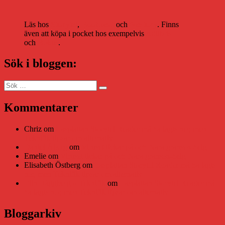
Läs hos
Storytel
,
Bookbeat
och
Nextory
. Finns
även att köpa i pocket hos exempelvis
Adlibris
och
Bokus
.
Sök i bloggen:
Sök
Sök
efter:
Kommentarer
Chriz
om
Läsplattan Storytel Reader må ha lagts ner, men
Teknifik tipsar om alternativ
Daniel Åberg
om
Viruset tickar på och Nära gränsen-helg
Emelie
om
Viruset tickar på och Nära gränsen-helg
Elisabeth Östberg
om
Läsplattan Storytel Reader må ha lagts
ner, men Teknifik tipsar om alternativ
Elin Häggberg // Teknifik
om
Läsplattan Storytel Reader må
ha lagts ner, men Teknifik tipsar om alternativ
Bloggarkiv