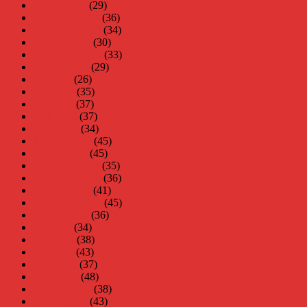
januari 2011
(29)
december 2010
(36)
november 2010
(34)
oktober 2010
(30)
september 2010
(33)
augusti 2010
(29)
juli 2010
(26)
juni 2010
(35)
maj 2010
(37)
april 2010
(37)
mars 2010
(34)
februari 2010
(45)
januari 2010
(45)
december 2009
(35)
november 2009
(36)
oktober 2009
(41)
september 2009
(45)
augusti 2009
(36)
juli 2009
(34)
juni 2009
(38)
maj 2009
(43)
april 2009
(37)
mars 2009
(48)
februari 2009
(38)
januari 2009
(43)