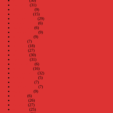
april 2017
(30)
mars 2017
(31)
februari 2017
(9)
januari 2017
(15)
december 2016
(29)
november 2016
(6)
oktober 2016
(6)
september 2016
(9)
augusti 2016
(9)
juli 2016
(7)
juni 2016
(18)
maj 2016
(27)
april 2016
(30)
mars 2016
(31)
februari 2016
(6)
januari 2016
(16)
december 2015
(32)
november 2015
(5)
oktober 2015
(7)
september 2015
(7)
augusti 2015
(9)
juli 2015
(6)
juni 2015
(26)
maj 2015
(27)
april 2015
(25)