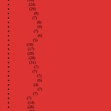
april 2019
(24)
mars 2019
(29)
februari 2019
(8)
januari 2019
(7)
december 2018
(8)
november 2018
(9)
oktober 2018
(7)
september 2018
(6)
augusti 2018
(5)
juli 2018
(10)
juni 2018
(17)
maj 2018
(28)
april 2018
(28)
mars 2018
(31)
februari 2018
(7)
januari 2018
(7)
december 2017
(7)
november 2017
(6)
oktober 2017
(4)
september 2017
(7)
augusti 2017
(7)
juli 2017
(7)
juni 2017
(14)
maj 2017
(28)