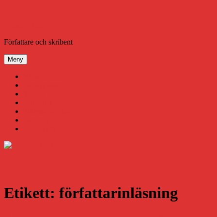
Hoppa
till
innehåll
Daniel Åberg
Författare och skribent
Meny
Virus
Nära gränsen
SODA
Avbrottet
Tidigare böcker
Om mig
Kontakt & Press
Etikett:
författarinläsning