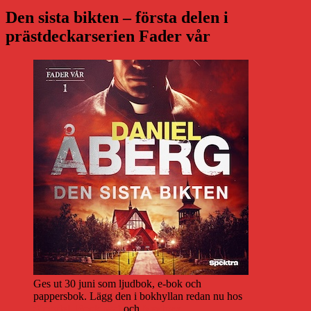
Den sista bikten – första delen i
prästdeckarserien Fader vår
Ges ut 30 juni som ljudbok, e-bok och
pappersbok. Lägg den i bokhyllan redan nu hos
Storytel
,
Bookbeat
och
Nextory
.