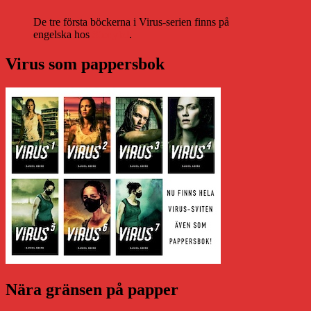
De tre första böckerna i Virus-serien finns på
engelska hos
Storytel
.
Virus som pappersbok
Nära gränsen på papper