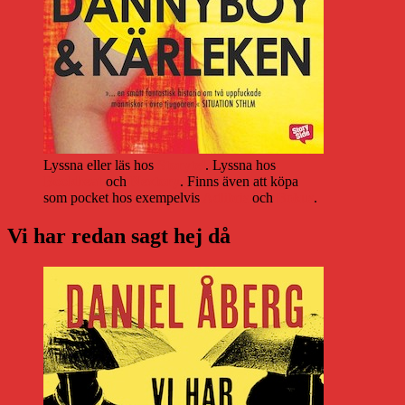
Lyssna eller läs hos
Storytel
. Lyssna hos
Bookbeat
och
Nextory
. Finns även att köpa
som pocket hos exempelvis
Adlibris
och
Bokus
.
Vi har redan sagt hej då