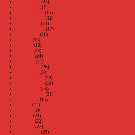
februari 2013
(28)
januari 2013
(17)
december 2012
(15)
november 2012
(12)
oktober 2012
(13)
september 2012
(17)
augusti 2012
(18)
juli 2012
(15)
juni 2012
(19)
maj 2012
(23)
april 2012
(24)
mars 2012
(32)
februari 2012
(36)
januari 2012
(30)
december 2011
(39)
november 2011
(16)
oktober 2011
(24)
september 2011
(21)
augusti 2011
(15)
juli 2011
(12)
juni 2011
(19)
maj 2011
(21)
april 2011
(22)
mars 2011
(23)
februari 2011
(25)