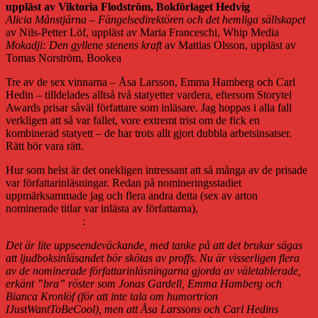
uppläst av Viktoria Flodström, Bokförlaget Hedvig
Alicia Månstjärna – Fängelsedirektören och det hemliga sällskapet
av Nils-Petter Löf, uppläst av Maria Franceschi, Whip Media
Mokadji: Den gyllene stenens kraft
av Mattias Olsson, uppläst av
Tomas Norström, Bookea
Tre av de sex vinnarna – Åsa Larsson, Emma Hamberg och Carl
Hedin – tilldelades alltså två statyetter vardera, eftersom Storytel
Awards prisar såväl författare som inläsare. Jag hoppas i alla fall
verkligen att så var fallet, vore extremt trist om de fick en
kombinerad statyett – de har trots allt gjort dubbla arbetsinsatser.
Rätt bör vara rätt.
Hur som helst är det onekligen intressant att så många av de prisade
var författarinläsningar. Redan på nomineringsstadiet
uppmärksammade jag och flera andra detta (sex av arton
nominerade titlar var inlästa av författarna),
och det jag skrev då
gäller fortfarande
:
Det är lite uppseendeväckande, med tanke på att det brukar sägas
att ljudboksinläsandet bör skötas av proffs. Nu är visserligen flera
av de nominerade författarinläsningarna gjorda av väletablerade,
erkänt ”bra” röster som Jonas Gardell, Emma Hamberg och
Bianca Kronlöf (för att inte tala om humortrion
IJustWantToBeCool), men att Åsa Larssons och Carl Hedins