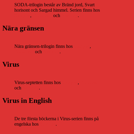
SODA-trilogin består av Bränd jord, Svart
horisont och Sargad himmel. Serien finns hos
Storytel
,
Bookbeat
och
Nextory
.
Nära gränsen
Nära gränsen-trilogin finns hos
Storytel
,
Bookbeat
och
Nextory
.
Virus
Virus-septetten finns hos
Storytel
,
Bookbeat
och
Nextory
.
Virus in English
De tre första böckerna i Virus-serien finns på
engelska hos
Storytel
.