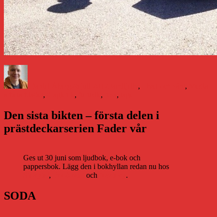
Författare
Publicerat
Kategorier
Eti
den
Daniel Åberg
26 juli 2012
Familjeliv
,
Livet och sånt
,
Media
arbetarbladet
,
dragkrok
,
furuvik
,
resa
,
tage
Den sista bikten – första delen i
prästdeckarserien Fader vår
Ges ut 30 juni som ljudbok, e-bok och
pappersbok. Lägg den i bokhyllan redan nu hos
Storytel
,
Bookbeat
och
Nextory
.
SODA