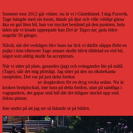
Den gula bilen
Summer tour 2012 går vidare, nu är vi i Gästrikland. I dag Furuvik,
Tage hängde med sin kusin, tittade på djur och ville
väldigt
gärna
åka en gul liten bil, han var mycket bestämd på den punkten, hela
tiden när vi köade upprepade han
Det är Tages tur, gula bilen
ungefär 50 gånger.
Nåväl, när det verkligen
blev
hans tur fick vi därför släppa förbi en
pojke i kön eftersom Tage annars skulle blivit tilldelad en röd bil,
något som aldrig skulle ha accepterats.
När vi sitter på plats, gasandes (jag) och svängandes lite på måfå
(Tage), slår det mig plötsligt. Jag sitter på den nu riksbekanta
rumpbilen. Det var på just detta fordon
en olycksdrabbad pappa fick
sin bak penetrerad
av dragkroken för en dryg vecka sedan. Nu är
kroken bortplockad, inte bara på detta fordon, utan på samtliga i
vagnparken, det gapar små hål där det tidigare stuckit upp små
ilskna pinnar.
Inte undra på att jag ser så lidande ut på bilden.