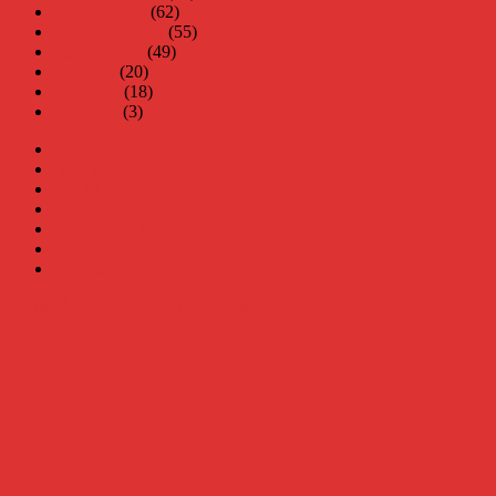
oktober 2006
(62)
september 2006
(55)
augusti 2006
(49)
juli 2006
(20)
juni 2006
(18)
maj 2006
(3)
Virus
Nära gränsen
SODA
Avbrottet
Tidigare böcker
Om mig
Kontakt & Press
Daniel Åberg
Drivs med WordPress