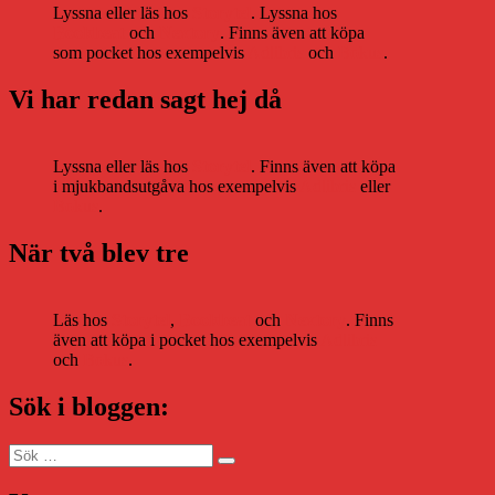
Lyssna eller läs hos
Storytel
. Lyssna hos
Bookbeat
och
Nextory
. Finns även att köpa
som pocket hos exempelvis
Adlibris
och
Bokus
.
Vi har redan sagt hej då
Lyssna eller läs hos
Storytel
. Finns även att köpa
i mjukbandsutgåva hos exempelvis
Adlibris
eller
Bokus
.
När två blev tre
Läs hos
Storytel
,
Bookbeat
och
Nextory
. Finns
även att köpa i pocket hos exempelvis
Adlibris
och
Bokus
.
Sök i bloggen:
Sök
Sök
efter: