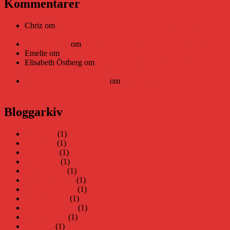
Kommentarer
Chriz
om
Läsplattan Storytel Reader må ha lagts ner, men
Teknifik tipsar om alternativ
Daniel Åberg
om
Viruset tickar på och Nära gränsen-helg
Emelie
om
Viruset tickar på och Nära gränsen-helg
Elisabeth Östberg
om
Läsplattan Storytel Reader må ha lagts
ner, men Teknifik tipsar om alternativ
Elin Häggberg // Teknifik
om
Läsplattan Storytel Reader må
ha lagts ner, men Teknifik tipsar om alternativ
Bloggarkiv
juni 2026
(1)
maj 2026
(1)
april 2026
(1)
mars 2026
(1)
januari 2026
(1)
december 2025
(1)
november 2025
(1)
oktober 2025
(1)
september 2025
(1)
augusti 2025
(1)
juli 2025
(1)