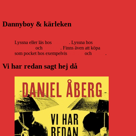
Dannyboy & kärleken
Lyssna eller läs hos
Storytel
. Lyssna hos
Bookbeat
och
Nextory
. Finns även att köpa
som pocket hos exempelvis
Adlibris
och
Bokus
.
Vi har redan sagt hej då