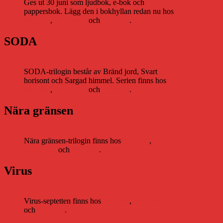
Ges ut 30 juni som ljudbok, e-bok och
pappersbok. Lägg den i bokhyllan redan nu hos
Storytel
,
Bookbeat
och
Nextory
.
SODA
SODA-trilogin består av Bränd jord, Svart
horisont och Sargad himmel. Serien finns hos
Storytel
,
Bookbeat
och
Nextory
.
Nära gränsen
Nära gränsen-trilogin finns hos
Storytel
,
Bookbeat
och
Nextory
.
Virus
Virus-septetten finns hos
Storytel
,
Bookbeat
och
Nextory
.