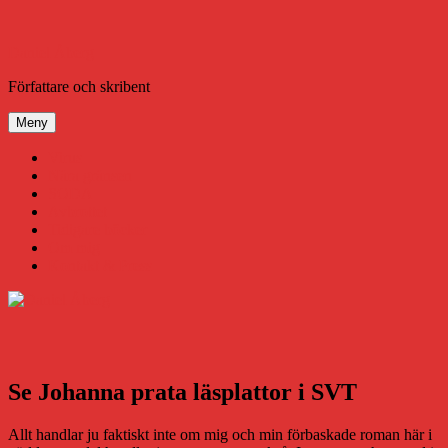
Hoppa
till
innehåll
Daniel Åberg
Författare och skribent
Meny
Virus
Nära gränsen
SODA
Avbrottet
Tidigare böcker
Om mig
Kontakt & Press
Se Johanna prata läsplattor i SVT
Allt handlar ju faktiskt inte om mig och min förbaskade roman här i