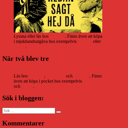
Lyssna eller läs hos
Storytel
. Finns även att köpa
i mjukbandsutgåva hos exempelvis
Adlibris
eller
Bokus
.
När två blev tre
Läs hos
Storytel
,
Bookbeat
och
Nextory
. Finns
även att köpa i pocket hos exempelvis
Adlibris
och
Bokus
.
Sök i bloggen:
Sök
Sök
efter:
Kommentarer