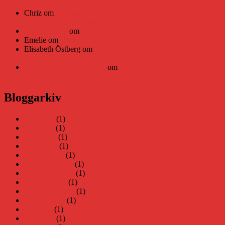
Chriz
om
Läsplattan Storytel Reader må ha lagts ner, men
Teknifik tipsar om alternativ
Daniel Åberg
om
Viruset tickar på och Nära gränsen-helg
Emelie
om
Viruset tickar på och Nära gränsen-helg
Elisabeth Östberg
om
Läsplattan Storytel Reader må ha lagts
ner, men Teknifik tipsar om alternativ
Elin Häggberg // Teknifik
om
Läsplattan Storytel Reader må
ha lagts ner, men Teknifik tipsar om alternativ
Bloggarkiv
juni 2026
(1)
maj 2026
(1)
april 2026
(1)
mars 2026
(1)
januari 2026
(1)
december 2025
(1)
november 2025
(1)
oktober 2025
(1)
september 2025
(1)
augusti 2025
(1)
juli 2025
(1)
juni 2025
(1)