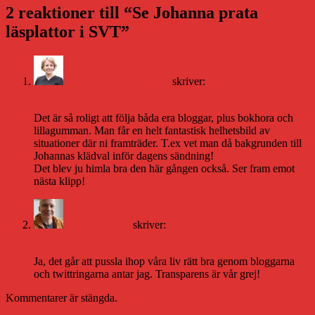
2 reaktioner till “Se Johanna prata
läsplattor i SVT”
Therese Reuterswärd
skriver:
3 februari 2010 kl. 8:44
Det är så roligt att följa båda era bloggar, plus bokhora och
lillagumman. Man får en helt fantastisk helhetsbild av
situationer där ni framträder. T.ex vet man då bakgrunden till
Johannas klädval inför dagens sändning!
Det blev ju himla bra den här gången också. Ser fram emot
nästa klipp!
Daniel Åberg
skriver:
3 februari 2010 kl. 16:43
Ja, det går att pussla ihop våra liv rätt bra genom bloggarna
och twittringarna antar jag. Transparens är vår grej!
Kommentarer är stängda.