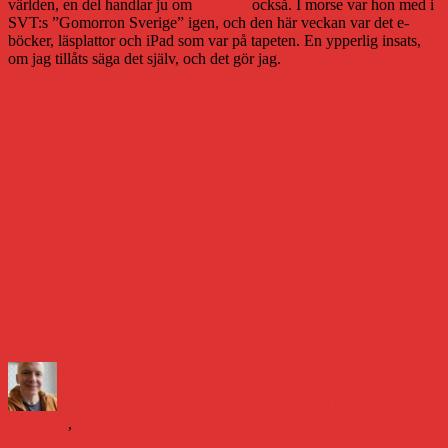
världen, en del handlar ju om
Johanna
också. I morse var hon med i
SVT:s ”Gomorron Sverige” igen, och den här veckan var det e-
böcker, läsplattor och iPad som var på tapeten. En ypperlig insats,
om jag tillåts säga det själv, och det gör jag.
Författare
Publicerat
Kategorier
den
Daniel Åberg
2 februari 2010
2 februari 2010
Boken och
framtiden
,
Litteraturvärlden