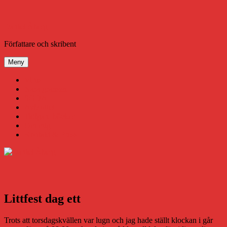
Hoppa
till
innehåll
Daniel Åberg
Författare och skribent
Meny
Virus
Nära gränsen
SODA
Avbrottet
Tidigare böcker
Om mig
Kontakt & Press
Littfest dag ett
Trots att torsdagskvällen var lugn och jag hade ställt klockan i går