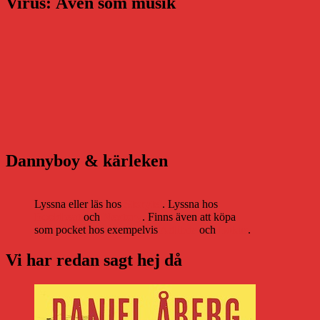
Virus: Även som musik
Dannyboy & kärleken
Lyssna eller läs hos
Storytel
. Lyssna hos
Bookbeat
och
Nextory
. Finns även att köpa
som pocket hos exempelvis
Adlibris
och
Bokus
.
Vi har redan sagt hej då