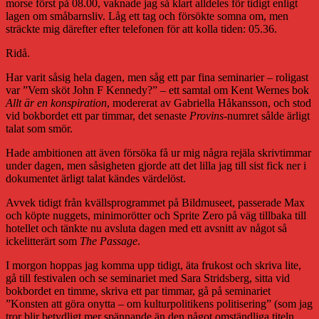
morse först på 08.00, vaknade jag så klart alldeles för tidigt enligt
lagen om småbarnsliv. Låg ett tag och försökte somna om, men
sträckte mig därefter efter telefonen för att kolla tiden: 05.36.
Ridå.
Har varit såsig hela dagen, men såg ett par fina seminarier – roligast
var ”Vem sköt John F Kennedy?” – ett samtal om Kent Wernes bok
Allt är en konspiration
, modererat av Gabriella Håkansson, och stod
vid bokbordet ett par timmar, det senaste
Provins
-numret sålde ärligt
talat som smör.
Hade ambitionen att även försöka få ur mig några rejäla skrivtimmar
under dagen, men såsigheten gjorde att det lilla jag till sist fick ner i
dokumentet ärligt talat kändes värdelöst.
Avvek tidigt från kvällsprogrammet på Bildmuseet, passerade Max
och köpte nuggets, minimorötter och Sprite Zero på väg tillbaka till
hotellet och tänkte nu avsluta dagen med ett avsnitt av något så
ickelitterärt som
The Passage
.
I morgon hoppas jag komma upp tidigt, äta frukost och skriva lite,
gå till festivalen och se seminariet med Sara Stridsberg, sitta vid
bokbordet en timme, skriva ett par timmar, gå på seminariet
”Konsten att göra onytta – om kulturpolitikens politisering” (som jag
tror blir betydligt mer spännande än den något omständliga titeln