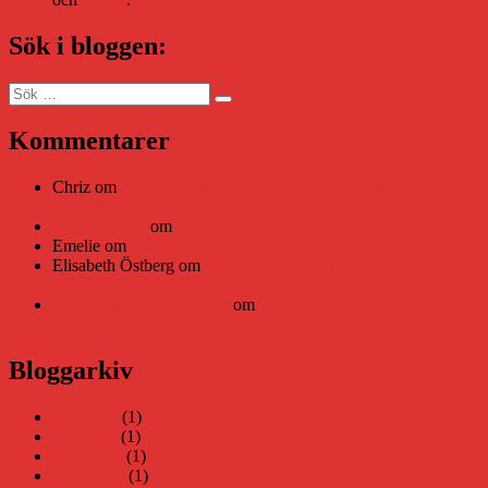
Sök i bloggen:
Sök
Sök
efter:
Kommentarer
Chriz
om
Läsplattan Storytel Reader må ha lagts ner, men
Teknifik tipsar om alternativ
Daniel Åberg
om
Viruset tickar på och Nära gränsen-helg
Emelie
om
Viruset tickar på och Nära gränsen-helg
Elisabeth Östberg
om
Läsplattan Storytel Reader må ha lagts
ner, men Teknifik tipsar om alternativ
Elin Häggberg // Teknifik
om
Läsplattan Storytel Reader må
ha lagts ner, men Teknifik tipsar om alternativ
Bloggarkiv
juni 2026
(1)
maj 2026
(1)
april 2026
(1)
mars 2026
(1)