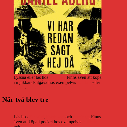
Lyssna eller läs hos
Storytel
. Finns även att köpa
i mjukbandsutgåva hos exempelvis
Adlibris
eller
Bokus
.
När två blev tre
Läs hos
Storytel
,
Bookbeat
och
Nextory
. Finns
även att köpa i pocket hos exempelvis
Adlibris
och
Bokus
.