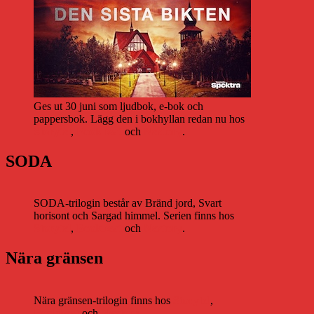
Ges ut 30 juni som ljudbok, e-bok och
pappersbok. Lägg den i bokhyllan redan nu hos
Storytel
,
Bookbeat
och
Nextory
.
SODA
SODA-trilogin består av Bränd jord, Svart
horisont och Sargad himmel. Serien finns hos
Storytel
,
Bookbeat
och
Nextory
.
Nära gränsen
Nära gränsen-trilogin finns hos
Storytel
,
Bookbeat
och
Nextory
.