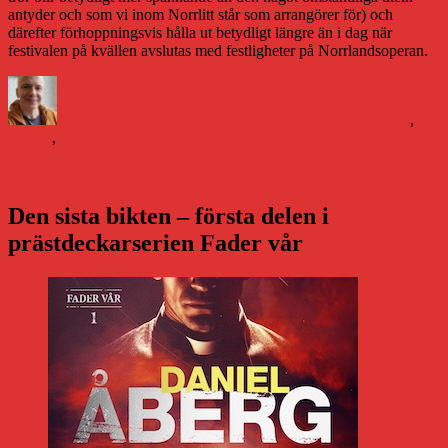
antyder och som vi inom Norrlitt står som arrangörer för) och
därefter förhoppningsvis hålla ut betydligt längre än i dag när
festivalen på kvällen avslutas med festligheter på Norrlandsoperan.
Författare
Publicerat
Kategorier
Etiketter
den
Daniel Åberg
15 mars 2019
Livet och sånt
bokbranschen
,
Littfest
,
Umeå
Inläggsnavigering
Föregående
Föregående
Littfest dag noll
Nästa
inlägg:
Nästa
Littfest dag två
inlägg:
Den sista bikten – första delen i
prästdeckarserien Fader vår