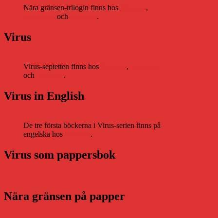
Nära gränsen-trilogin finns hos
Storytel
,
Bookbeat
och
Nextory
.
Virus
Virus-septetten finns hos
Storytel
,
Bookbeat
och
Nextory
.
Virus in English
De tre första böckerna i Virus-serien finns på
engelska hos
Storytel
.
Virus som pappersbok
Nära gränsen på papper