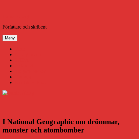
Hoppa
till
innehåll
Daniel Åberg
Författare och skribent
Meny
Virus
Nära gränsen
SODA
Avbrottet
Tidigare böcker
Om mig
Kontakt & Press
I National Geographic om drömmar,
monster och atombomber