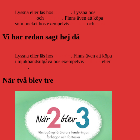
Lyssna eller läs hos
Storytel
. Lyssna hos
Bookbeat
och
Nextory
. Finns även att köpa
som pocket hos exempelvis
Adlibris
och
Bokus
.
Vi har redan sagt hej då
Lyssna eller läs hos
Storytel
. Finns även att köpa
i mjukbandsutgåva hos exempelvis
Adlibris
eller
Bokus
.
När två blev tre