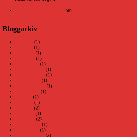
ner, men Teknifik tipsar om alternativ
Elin Häggberg // Teknifik
om
Läsplattan Storytel Reader må
ha lagts ner, men Teknifik tipsar om alternativ
Bloggarkiv
juni 2026
(1)
maj 2026
(1)
april 2026
(1)
mars 2026
(1)
januari 2026
(1)
december 2025
(1)
november 2025
(1)
oktober 2025
(1)
september 2025
(1)
augusti 2025
(1)
juli 2025
(1)
juni 2025
(1)
maj 2025
(2)
april 2025
(1)
mars 2025
(2)
februari 2025
(1)
januari 2025
(1)
december 2024
(2)