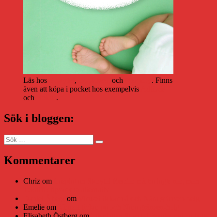
Läs hos
Storytel
,
Bookbeat
och
Nextory
. Finns
även att köpa i pocket hos exempelvis
Adlibris
och
Bokus
.
Sök i bloggen:
Sök
Sök
efter:
Kommentarer
Chriz
om
Läsplattan Storytel Reader må ha lagts ner, men
Teknifik tipsar om alternativ
Daniel Åberg
om
Viruset tickar på och Nära gränsen-helg
Emelie
om
Viruset tickar på och Nära gränsen-helg
Elisabeth Östberg
om
Läsplattan Storytel Reader må ha lagts