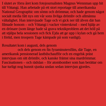
I slutet av förra året kom fotojournalisten Magnus Wennman upp hit
till Vittangi. Han arbetade på ett stort reportage till amerikanska
National Geographic om sömn och drömmar, och hade genom något
socialt media fått nys om vår sons livliga drömliv och allmänna
vältalighet. Han intervjuade Tage och vi gick ner till älven där han
filmade honom – och Vittangi i vacker vinterskrud – med hjälp av
en drönare (som länge hade så grava teknikproblem att det höll på
att stjälpa hela sessionen och fick Ejda att ge upp i kylan och gå hem
i förtid, men troopern Tage kämpade på som vanligt).
Resultatet kom i augusti, dels genom
ett stort reportage i själva
tidskriften
och dels genom en fin fyraminutersfilm, där Tage, en
amerikansk pensionerad lastbilschaufför och en engelsk präst
intervjuas om sitt drömliv, och kanske främst sina mardrömmar.
Fascinationen – och rädslan – för atombomber som han berättar om
har turligt nog hunnit sjunka undan sedan intervjun gjordes.