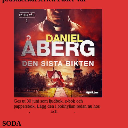
Ges ut 30 juni som ljudbok, e-bok och
pappersbok. Lägg den i bokhyllan redan nu hos
Storytel
,
Bookbeat
och
Nextory
.
SODA