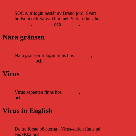
SODA-trilogin består av Bränd jord, Svart
horisont och Sargad himmel. Serien finns hos
Storytel
,
Bookbeat
och
Nextory
.
Nära gränsen
Nära gränsen-trilogin finns hos
Storytel
,
Bookbeat
och
Nextory
.
Virus
Virus-septetten finns hos
Storytel
,
Bookbeat
och
Nextory
.
Virus in English
De tre första böckerna i Virus-serien finns på
engelska hos
Storytel
.