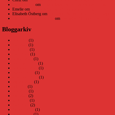
Daniel Åberg
om
Viruset tickar på och Nära gränsen-helg
Emelie
om
Viruset tickar på och Nära gränsen-helg
Elisabeth Östberg
om
Läsplattan Storytel Reader må ha lagts ne
Elin Häggberg // Teknifik
om
Läsplattan Storytel Reader må ha 
Bloggarkiv
juni 2026
(1)
maj 2026
(1)
april 2026
(1)
mars 2026
(1)
januari 2026
(1)
december 2025
(1)
november 2025
(1)
oktober 2025
(1)
september 2025
(1)
augusti 2025
(1)
juli 2025
(1)
juni 2025
(1)
maj 2025
(2)
april 2025
(1)
mars 2025
(2)
februari 2025
(1)
januari 2025
(1)