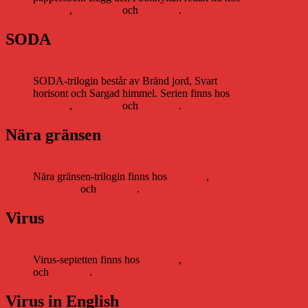
Storytel
,
Bookbeat
och
Nextory
.
SODA
SODA-trilogin består av Bränd jord, Svart
horisont och Sargad himmel. Serien finns hos
Storytel
,
Bookbeat
och
Nextory
.
Nära gränsen
Nära gränsen-trilogin finns hos
Storytel
,
Bookbeat
och
Nextory
.
Virus
Virus-septetten finns hos
Storytel
,
Bookbeat
och
Nextory
.
Virus in English