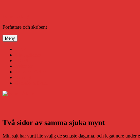
Hoppa
till
innehåll
Daniel Åberg
Författare och skribent
Meny
Virus
Nära gränsen
SODA
Avbrottet
Tidigare böcker
Om mig
Kontakt & Press
Två sidor av samma sjuka mynt
Min sajt har varit lite svajig de senaste dagarna, och legat nere under e