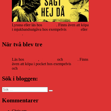
Lyssna eller läs hos
Storytel
. Finns även att köpa
i mjukbandsutgåva hos exempelvis
Adlibris
eller
Bokus
.
När två blev tre
Läs hos
Storytel
,
Bookbeat
och
Nextory
. Finns
även att köpa i pocket hos exempelvis
Adlibris
och
Bokus
.
Sök i bloggen:
Sök
Sök
efter:
Kommentarer
Chriz
om
Läsplattan Storytel Reader må ha lagts ner, men Tekni