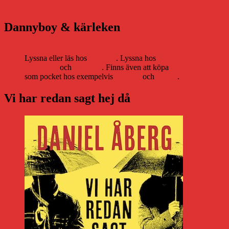
Dannyboy & kärleken
Lyssna eller läs hos
Storytel
. Lyssna hos
Bookbeat
och
Nextory
. Finns även att köpa
som pocket hos exempelvis
Adlibris
och
Bokus
.
Vi har redan sagt hej då