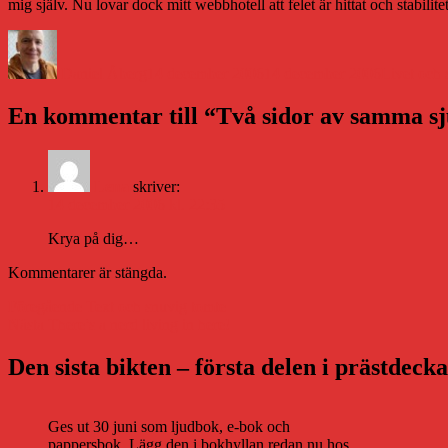
mig själv. Nu lovar dock mitt webbhotell att felet är hittat och stabil
Författare
Publicerat
Kategorier
den
Daniel Åberg
14 december 2006
14 december 2006
Livet och 
En kommentar till “Två sidor av samma s
Lena
skriver:
14 december 2006 kl. 22:35
Krya på dig…
Kommentarer är stängda.
Inläggsnavigering
Föregående
Föregående
Text och snuvig tomte
Nästa
inlägg:
Nästa
There’s a nerd living in here!
inlägg:
Den sista bikten – första delen i prästdeck
Ges ut 30 juni som ljudbok, e-bok och
pappersbok. Lägg den i bokhyllan redan nu hos