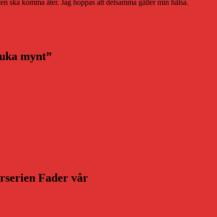
iteten ska komma åter. Jag hoppas att detsamma gäller min hälsa.
sånt
juka mynt”
arserien Fader vår