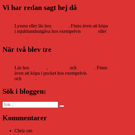
Vi har redan sagt hej då
Lyssna eller läs hos
Storytel
. Finns även att köpa
i mjukbandsutgåva hos exempelvis
Adlibris
eller
Bokus
.
När två blev tre
Läs hos
Storytel
,
Bookbeat
och
Nextory
. Finns
även att köpa i pocket hos exempelvis
Adlibris
och
Bokus
.
Sök i bloggen:
Sök
Sök
efter:
Kommentarer
Chriz
om
Läsplattan Storytel Reader må ha lagts ner, men