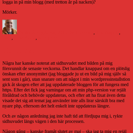
logga in på min blogg (med tretton år på nacken)?
Mörker.
Författare
Publicerat
Kategorier
Etiketter
den
Daniel Åberg
22 maj 2019
Livet och sånt
,
Teknik
apple
,
dator
,
Powerbook
,
wordpress
Huvudlöst
Några har kanske noterat att sidhuvudet med bilden på mig
försvunnit de senaste veckorna. Det handlar knappast om en plötslig
önskan efter anonymitet (jag bloggade ju ut en bild på mig själv så
sent som i går), utan snarare om att något i min wordpressinstallstion
gick åt skogen efter att jag uppdaterade bloggen för att fungera med
https. Efter det fick jag varningar om att min php-version var rejält
föråldrad och behövde uppdateras, och efter att ha fixat även detta
visade det sig att temat jag använder inte alls lirar särskilt bra med
nyare php, eftersom det helt enkelt inte uppdateras längre.
Och av någon anledning jag inte haft tid att fördjupa mig i, rykte
sidhuvudet längs vägen i den här processen.
Någon gång – kanske framåt slutet av maj – ska jag ta mig en rejäl