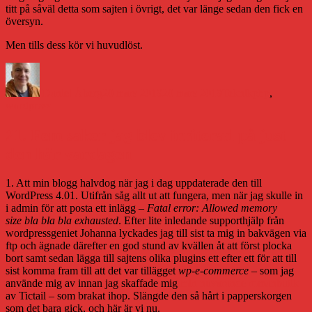
titt på såväl detta som sajten i övrigt, det var länge sedan den fick en
översyn.
Men tills dess kör vi huvudlöst.
Författare
Publicerat
Kategorier
Etiketter
den
Daniel Åberg
20 mars 2019
20 mars 2019
Teknik
php
,
wordpress
21. Fem saker jag blev irriterad på just
den här vardagen
1. Att min blogg halvdog när jag i dag uppdaterade den till
WordPress 4.01. Utifrån såg allt ut att fungera, men när jag skulle in
i admin för att posta ett inlägg –
Fatal error: Allowed memory
size bla bla bla exhausted
. Efter lite inledande supporthjälp från
wordpressgeniet Johanna lyckades jag till sist ta mig in bakvägen via
ftp och ägnade därefter en god stund av kvällen åt att först plocka
bort samt sedan lägga till sajtens olika plugins ett efter ett för att till
sist komma fram till att det var tillägget
wp-e-commerce
– som jag
använde mig av innan jag skaffade mig
min nuvarande romanbutik
av Tictail – som brakat ihop. Slängde den så hårt i papperskorgen
som det bara gick, och här är vi nu.