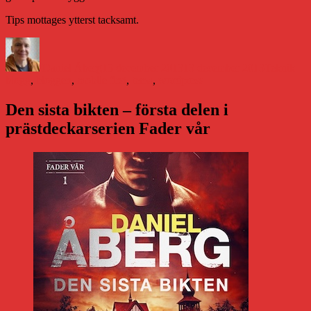
Tips mottages ytterst tacksamt.
Författare
Publicerat
Kategorier
Etik
den
Daniel Åberg
13 december 2013
13 december 2013
Teknik
blogg
,
bloggen
,
mobile first
,
tema
,
wordpress
Den sista bikten – första delen i
prästdeckarserien Fader vår