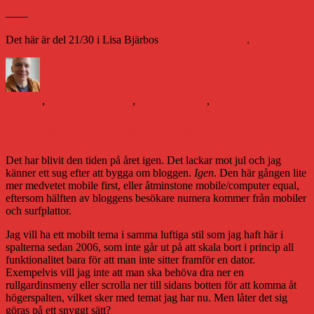
——
Det här är del 21/30 i Lisa Bjärbos
novemberutmaning
.
Författare
Publicerat
Kategorie
den
Daniel Åberg
24 november 2014
24 november 2014
Livet
Etiketter
och sånt
,
Teknik
ölbryggning
,
Köksbryggeriet
,
wordpress
Reconstruction time again. Kanske.
Det har blivit den tiden på året igen. Det lackar mot jul och jag
känner ett sug efter att bygga om bloggen.
Igen
. Den här gången lite
mer medvetet mobile first, eller åtminstone mobile/computer equal,
eftersom hälften av bloggens besökare numera kommer från mobiler
och surfplattor.
Jag vill ha ett mobilt tema i samma luftiga stil som jag haft här i
spalterna sedan 2006, som inte går ut på att skala bort i princip all
funktionalitet bara för att man inte sitter framför en dator.
Exempelvis vill jag inte att man ska behöva dra ner en
rullgardinsmeny eller scrolla ner till sidans botten för att komma åt
högerspalten, vilket sker med temat jag har nu. Men låter det sig
göras på ett snyggt sätt?