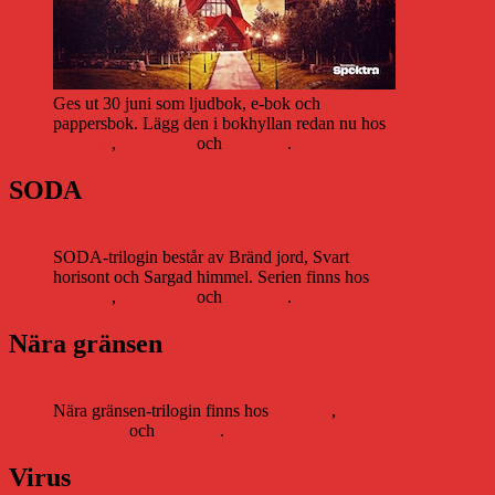
Ges ut 30 juni som ljudbok, e-bok och
pappersbok. Lägg den i bokhyllan redan nu hos
Storytel
,
Bookbeat
och
Nextory
.
SODA
SODA-trilogin består av Bränd jord, Svart
horisont och Sargad himmel. Serien finns hos
Storytel
,
Bookbeat
och
Nextory
.
Nära gränsen
Nära gränsen-trilogin finns hos
Storytel
,
Bookbeat
och
Nextory
.
Virus