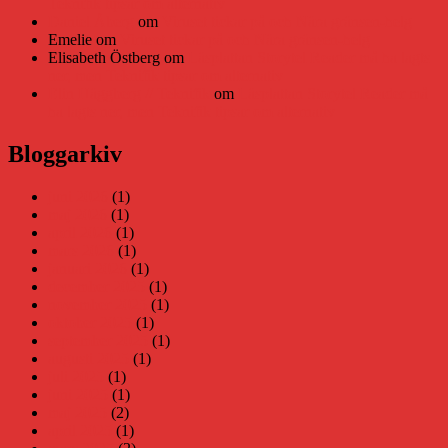
Teknifik tipsar om alternativ
Daniel Åberg
om
Viruset tickar på och Nära gränsen-helg
Emelie
om
Viruset tickar på och Nära gränsen-helg
Elisabeth Östberg
om
Läsplattan Storytel Reader må ha lagts
ner, men Teknifik tipsar om alternativ
Elin Häggberg // Teknifik
om
Läsplattan Storytel Reader må
ha lagts ner, men Teknifik tipsar om alternativ
Bloggarkiv
juni 2026
(1)
maj 2026
(1)
april 2026
(1)
mars 2026
(1)
januari 2026
(1)
december 2025
(1)
november 2025
(1)
oktober 2025
(1)
september 2025
(1)
augusti 2025
(1)
juli 2025
(1)
juni 2025
(1)
maj 2025
(2)
april 2025
(1)