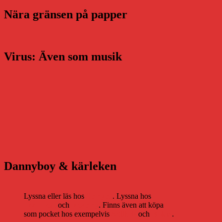
Nära gränsen på papper
Virus: Även som musik
Dannyboy & kärleken
Lyssna eller läs hos
Storytel
. Lyssna hos
Bookbeat
och
Nextory
. Finns även att köpa
som pocket hos exempelvis
Adlibris
och
Bokus
.