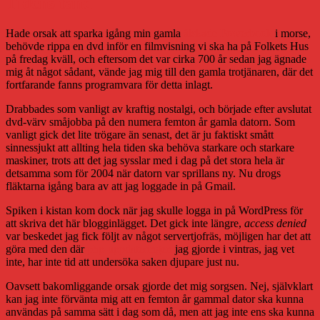
Tidens tand
Hade orsak att sparka igång min gamla
älskade Powerbook
i morse,
behövde rippa en dvd inför en filmvisning vi ska ha på Folkets Hus
på fredag kväll, och eftersom det var cirka 700 år sedan jag ägnade
mig åt något sådant, vände jag mig till den gamla trotjänaren, där det
fortfarande fanns programvara för detta inlagt.
Drabbades som vanligt av kraftig nostalgi, och började efter avslutat
dvd-värv småjobba på den numera femton år gamla datorn. Som
vanligt gick det lite trögare än senast, det är ju faktiskt smått
sinnessjukt att allting hela tiden ska behöva starkare och starkare
maskiner, trots att det jag sysslar med i dag på det stora hela är
detsamma som för 2004 när datorn var sprillans ny. Nu drogs
fläktarna igång bara av att jag loggade in på Gmail.
Spiken i kistan kom dock när jag skulle logga in på WordPress för
att skriva det här blogginlägget. Det gick inte längre,
access denied
var beskedet jag fick följt av något servertjofräs, möjligen har det att
göra med den där
php-uppdateringen
jag gjorde i vintras, jag vet
inte, har inte tid att undersöka saken djupare just nu.
Oavsett bakomliggande orsak gjorde det mig sorgsen. Nej, självklart
kan jag inte förvänta mig att en femton år gammal dator ska kunna
användas på samma sätt i dag som då, men att jag inte ens ska kunna