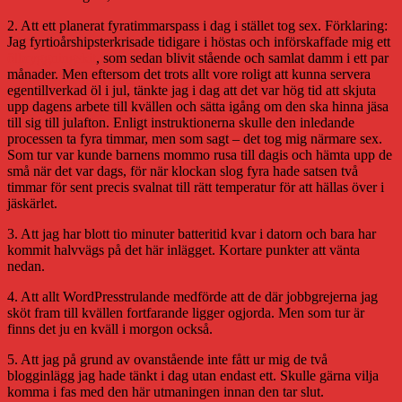
2. Att ett planerat fyratimmarspass i dag i stället tog sex. Förklaring:
Jag fyrtioårshipsterkrisade tidigare i höstas och införskaffade mig ett
ölbryggningskit
, som sedan blivit stående och samlat damm i ett par
månader. Men eftersom det trots allt vore roligt att kunna servera
egentillverkad öl i jul, tänkte jag i dag att det var hög tid att skjuta
upp dagens arbete till kvällen och sätta igång om den ska hinna jäsa
till sig till julafton. Enligt instruktionerna skulle den inledande
processen ta fyra timmar, men som sagt – det tog mig närmare sex.
Som tur var kunde barnens mommo rusa till dagis och hämta upp de
små när det var dags, för när klockan slog fyra hade satsen två
timmar för sent precis svalnat till rätt temperatur för att hällas över i
jäskärlet.
3. Att jag har blott tio minuter batteritid kvar i datorn och bara har
kommit halvvägs på det här inlägget. Kortare punkter att vänta
nedan.
4. Att allt WordPresstrulande medförde att de där jobbgrejerna jag
sköt fram till kvällen fortfarande ligger ogjorda. Men som tur är
finns det ju en kväll i morgon också.
5. Att jag på grund av ovanstående inte fått ur mig de två
blogginlägg jag hade tänkt i dag utan endast ett. Skulle gärna vilja
komma i fas med den här utmaningen innan den tar slut.