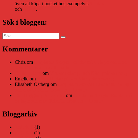
även att köpa i pocket hos exempelvis
Adlibris
och
Bokus
.
Sök i bloggen:
Sök
Sök
efter:
Kommentarer
Chriz
om
Läsplattan Storytel Reader må ha lagts ner, men
Teknifik tipsar om alternativ
Daniel Åberg
om
Viruset tickar på och Nära gränsen-helg
Emelie
om
Viruset tickar på och Nära gränsen-helg
Elisabeth Östberg
om
Läsplattan Storytel Reader må ha lagts
ner, men Teknifik tipsar om alternativ
Elin Häggberg // Teknifik
om
Läsplattan Storytel Reader må
ha lagts ner, men Teknifik tipsar om alternativ
Bloggarkiv
juni 2026
(1)
maj 2026
(1)