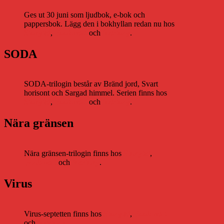
Ges ut 30 juni som ljudbok, e-bok och
pappersbok. Lägg den i bokhyllan redan nu hos
Storytel
,
Bookbeat
och
Nextory
.
SODA
SODA-trilogin består av Bränd jord, Svart
horisont och Sargad himmel. Serien finns hos
Storytel
,
Bookbeat
och
Nextory
.
Nära gränsen
Nära gränsen-trilogin finns hos
Storytel
,
Bookbeat
och
Nextory
.
Virus
Virus-septetten finns hos
Storytel
,
Bookbeat
och
Nextory
.