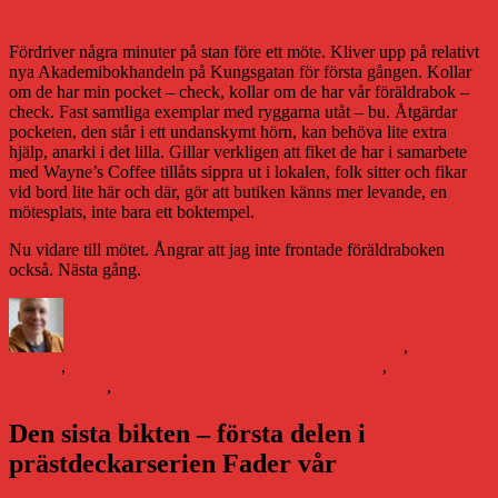
Ryggen utåt
Fördriver några minuter på stan före ett möte. Kliver upp på relativt
nya Akademibokhandeln på Kungsgatan för första gången. Kollar
om de har min pocket – check, kollar om de har vår föräldrabok –
check. Fast samtliga exemplar med ryggarna utåt – bu. Åtgärdar
pocketen, den står i ett undanskymt hörn, kan behöva lite extra
hjälp, anarki i det lilla. Gillar verkligen att fiket de har i samarbete
med Wayne’s Coffee tillåts sippra ut i lokalen, folk sitter och fikar
vid bord lite här och där, gör att butiken känns mer levande, en
mötesplats, inte bara ett boktempel.
Nu vidare till mötet. Ångrar att jag inte frontade föräldraboken
också. Nästa gång.
Författare
Publicerat
Kategorier
den
Daniel Åberg
6 november 2012
Litteraturvärlden
,
När två
Etiketter
blev tre
,
Vi har redan sagt hej då
Akademibokhandeln
,
till
bokbranschen
,
Waynes Coffee
2 kommentarer
Ryggen
utåt
Den sista bikten – första delen i
prästdeckarserien Fader vår