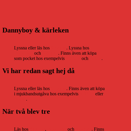
Dannyboy & kärleken
Lyssna eller läs hos
Storytel
. Lyssna hos
Bookbeat
och
Nextory
. Finns även att köpa
som pocket hos exempelvis
Adlibris
och
Bokus
.
Vi har redan sagt hej då
Lyssna eller läs hos
Storytel
. Finns även att köpa
i mjukbandsutgåva hos exempelvis
Adlibris
eller
Bokus
.
När två blev tre
Läs hos
Storytel
,
Bookbeat
och
Nextory
. Finns