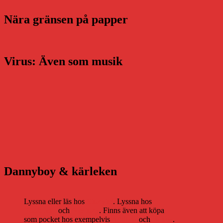
Nära gränsen på papper
Virus: Även som musik
Dannyboy & kärleken
Lyssna eller läs hos
Storytel
. Lyssna hos
Bookbeat
och
Nextory
. Finns även att köpa
som pocket hos exempelvis
Adlibris
och
Bokus
.