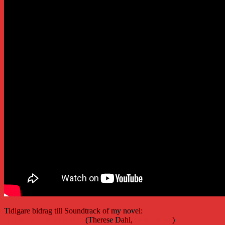
Tidigare bidrag till Soundtrack of my novel:
”Hello” av Lionel Richie
(Therese Dahl,
Pocketlover
)