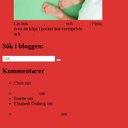
Läs hos
Storytel
,
Bookbeat
och
Nextory
. Finns
även att köpa i pocket hos exempelvis
Adlibris
och
Bokus
.
Sök i bloggen:
Sök
Sök
efter:
Kommentarer
Chriz
om
Läsplattan Storytel Reader må ha lagts ner, men
Teknifik tipsar om alternativ
Daniel Åberg
om
Viruset tickar på och Nära gränsen-helg
Emelie
om
Viruset tickar på och Nära gränsen-helg
Elisabeth Östberg
om
Läsplattan Storytel Reader må ha lagts
ner, men Teknifik tipsar om alternativ
Elin Häggberg // Teknifik
om
Läsplattan Storytel Reader må
ha lagts ner, men Teknifik tipsar om alternativ