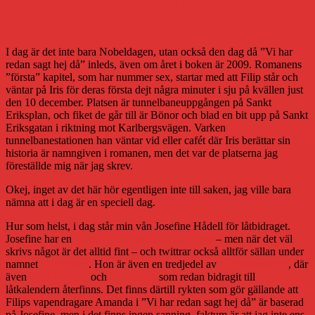
Soundtrack of my novel #10: Against all
odds (Take a look at me now)
I dag är det inte bara Nobeldagen, utan också den dag då ”Vi har
redan sagt hej då” inleds, även om året i boken är 2009. Romanens
”första” kapitel, som har nummer sex, startar med att Filip står och
väntar på Iris för deras första dejt några minuter i sju på kvällen just
den 10 december. Platsen är tunnelbaneuppgången på Sankt
Eriksplan, och fiket de går till är Bönor och blad en bit upp på Sankt
Eriksgatan i riktning mot Karlbergsvägen. Varken
tunnelbanestationen han väntar vid eller cafét där Iris berättar sin
historia är namngiven i romanen, men det var de platserna jag
föreställde mig när jag skrev.
Okej, inget av det här hör egentligen inte till saken, jag ville bara
nämna att i dag är en speciell dag.
Hur som helst, i dag står min vån Josefine Hådell för låtbidraget.
Josefine har en
väldigt sällan uppdaterad blogg
– men när det väl
skrivs något är det alltid fint – och twittrar också alltför sällan under
namnet
@joseping
. Hon är även en tredjedel av
Maktministeriet
, där
även
Fredrik Wass
och
Julia Skott
som redan bidragit till
låtkalendern återfinns. Det finns därtill rykten som gör gällande att
Filips vapendragare Amanda i ”Vi har redan sagt hej då” är baserad
på Josefine, men i det finns ingen sanning, faktum är att jag inte ens