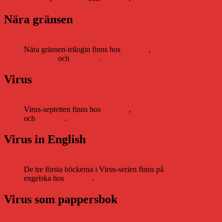
Nära gränsen
Nära gränsen-trilogin finns hos
Storytel
,
Bookbeat
och
Nextory
.
Virus
Virus-septetten finns hos
Storytel
,
Bookbeat
och
Nextory
.
Virus in English
De tre första böckerna i Virus-serien finns på
engelska hos
Storytel
.
Virus som pappersbok