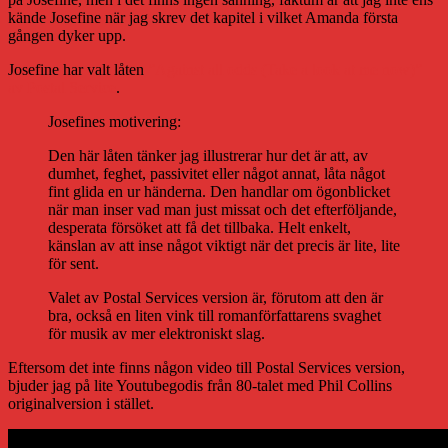
kände Josefine när jag skrev det kapitel i vilket Amanda första
gången dyker upp.
Josefine har valt låten
”Against all odds (Take a look at me now)”
av Postal Service
.
Josefines motivering:
Den här låten tänker jag illustrerar hur det är att, av
dumhet, feghet, passivitet eller något annat, låta något
fint glida en ur händerna. Den handlar om ögonblicket
när man inser vad man just missat och det efterföljande,
desperata försöket att få det tillbaka. Helt enkelt,
känslan av att inse något viktigt när det precis är lite, lite
för sent.
Valet av Postal Services version är, förutom att den är
bra, också en liten vink till romanförfattarens svaghet
för musik av mer elektroniskt slag.
Eftersom det inte finns någon video till Postal Services version,
bjuder jag på lite Youtubegodis från 80-talet med Phil Collins
originalversion i stället.