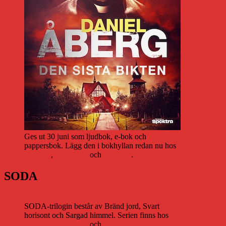
Ges ut 30 juni som ljudbok, e-bok och
pappersbok. Lägg den i bokhyllan redan nu hos
Storytel
,
Bookbeat
och
Nextory
.
SODA
SODA-trilogin består av Bränd jord, Svart
horisont och Sargad himmel. Serien finns hos
Storytel
,
Bookbeat
och
Nextory
.