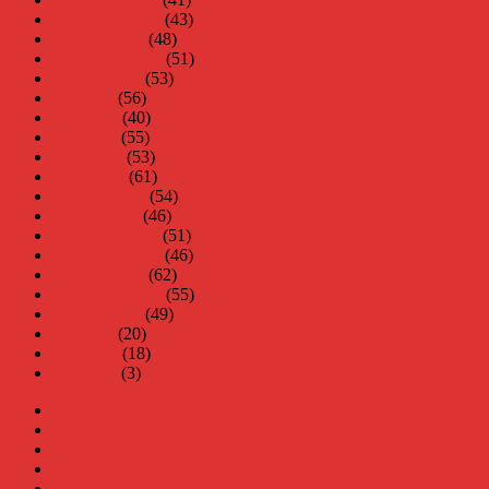
november 2007
(43)
oktober 2007
(48)
september 2007
(51)
augusti 2007
(53)
juli 2007
(56)
juni 2007
(40)
maj 2007
(55)
april 2007
(53)
mars 2007
(61)
februari 2007
(54)
januari 2007
(46)
december 2006
(51)
november 2006
(46)
oktober 2006
(62)
september 2006
(55)
augusti 2006
(49)
juli 2006
(20)
juni 2006
(18)
maj 2006
(3)
Virus
Nära gränsen
SODA
Avbrottet
Tidigare böcker