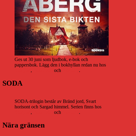
Ges ut 30 juni som ljudbok, e-bok och
pappersbok. Lägg den i bokhyllan redan nu hos
Storytel
,
Bookbeat
och
Nextory
.
SODA
SODA-trilogin består av Bränd jord, Svart
horisont och Sargad himmel. Serien finns hos
Storytel
,
Bookbeat
och
Nextory
.
Nära gränsen