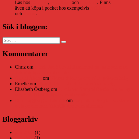
Läs hos
Storytel
,
Bookbeat
och
Nextory
. Finns
även att köpa i pocket hos exempelvis
Adlibris
och
Bokus
.
Sök i bloggen:
Sök
Sök
efter:
Kommentarer
Chriz
om
Läsplattan Storytel Reader må ha lagts ner, men
Teknifik tipsar om alternativ
Daniel Åberg
om
Viruset tickar på och Nära gränsen-helg
Emelie
om
Viruset tickar på och Nära gränsen-helg
Elisabeth Östberg
om
Läsplattan Storytel Reader må ha lagts
ner, men Teknifik tipsar om alternativ
Elin Häggberg // Teknifik
om
Läsplattan Storytel Reader må
ha lagts ner, men Teknifik tipsar om alternativ
Bloggarkiv
juni 2026
(1)
maj 2026
(1)