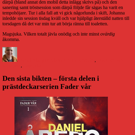
därpå (bland annat den mobil detta inlägg skrivs på) och den
sanering samt tröstsession som därpå följde får sägas ha varit en
tempohöjare. Tur i alla fall att vi gick någorlunda i skift, Johanna
inledde sin session tisdag kväll och var hjälpligt återställd natten till
torsdagen då det var min tur att börja ränna till toaletten.
Magsjuka. Vilken totalt jävla onödig och inte minst
ovärdig
åkomma.
Författare
Publicerat
Kategorier
Etiket
den
Daniel Åberg
14 februari 2015
Familjeliv
,
Livet och sånt
kräksjuka
,
magsjuka
Den sista bikten – första delen i
prästdeckarserien Fader vår