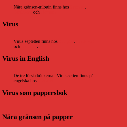
Nära gränsen-trilogin finns hos
Storytel
,
Bookbeat
och
Nextory
.
Virus
Virus-septetten finns hos
Storytel
,
Bookbeat
och
Nextory
.
Virus in English
De tre första böckerna i Virus-serien finns på
engelska hos
Storytel
.
Virus som pappersbok
Nära gränsen på papper