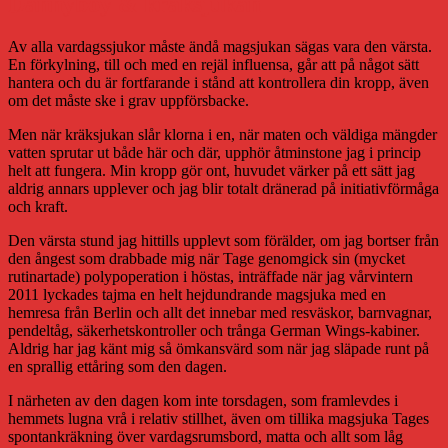
Dannyboy & kräksjukan
Av alla vardagssjukor måste ändå magsjukan sägas vara den värsta.
En förkylning, till och med en rejäl influensa, går att på något sätt
hantera och du är fortfarande i stånd att kontrollera din kropp, även
om det måste ske i grav uppförsbacke.
Men när kräksjukan slår klorna i en, när maten och väldiga mängder
vatten sprutar ut både här och där, upphör åtminstone jag i princip
helt att fungera. Min kropp gör ont, huvudet värker på ett sätt jag
aldrig annars upplever och jag blir totalt dränerad på initiativförmåga
och kraft.
Den värsta stund jag hittills upplevt som förälder, om jag bortser från
den ångest som drabbade mig när Tage genomgick sin (mycket
rutinartade) polypoperation i höstas, inträffade när jag vårvintern
2011 lyckades tajma en helt hejdundrande magsjuka med en
hemresa från Berlin och allt det innebar med resväskor, barnvagnar,
pendeltåg, säkerhetskontroller och trånga German Wings-kabiner.
Aldrig har jag känt mig så ömkansvärd som när jag släpade runt på
en sprallig ettåring som den dagen.
I närheten av den dagen kom inte torsdagen, som framlevdes i
hemmets lugna vrå i relativ stillhet, även om tillika magsjuka Tages
spontankräkning över vardagsrumsbord, matta och allt som låg