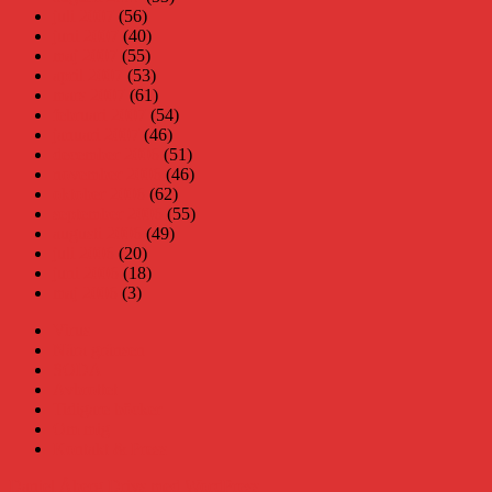
juli 2007
(56)
juni 2007
(40)
maj 2007
(55)
april 2007
(53)
mars 2007
(61)
februari 2007
(54)
januari 2007
(46)
december 2006
(51)
november 2006
(46)
oktober 2006
(62)
september 2006
(55)
augusti 2006
(49)
juli 2006
(20)
juni 2006
(18)
maj 2006
(3)
Virus
Nära gränsen
SODA
Avbrottet
Tidigare böcker
Om mig
Kontakt & Press
Daniel Åberg
Drivs med WordPress