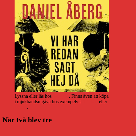
Lyssna eller läs hos
Storytel
. Finns även att köpa
i mjukbandsutgåva hos exempelvis
Adlibris
eller
Bokus
.
När två blev tre