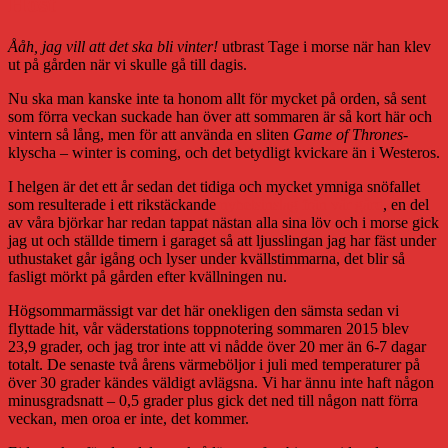
Höst
Ååh, jag vill att det ska bli vinter!
utbrast Tage i morse när han klev
ut på gården när vi skulle gå till dagis.
Nu ska man kanske inte ta honom allt för mycket på orden, så sent
som förra veckan suckade han över att sommaren är så kort här och
vintern så lång, men för att använda en sliten
Game of Thrones
-
klyscha – winter is coming, och det betydligt kvickare än i Westeros.
I helgen är det ett år sedan det tidiga och mycket ymniga snöfallet
som resulterade i ett rikstäckande
nyhetsinslag från vår gård
, en del
av våra björkar har redan tappat nästan alla sina löv och i morse gick
jag ut och ställde timern i garaget så att ljusslingan jag har fäst under
uthustaket går igång och lyser under kvällstimmarna, det blir så
fasligt mörkt på gården efter kvällningen nu.
Högsommarmässigt var det här onekligen den sämsta sedan vi
flyttade hit, vår väderstations toppnotering sommaren 2015 blev
23,9 grader, och jag tror inte att vi nådde över 20 mer än 6-7 dagar
totalt. De senaste två årens värmeböljor i juli med temperaturer på
över 30 grader kändes väldigt avlägsna. Vi har ännu inte haft någon
minusgradsnatt – 0,5 grader plus gick det ned till någon natt förra
veckan, men oroa er inte, det kommer.