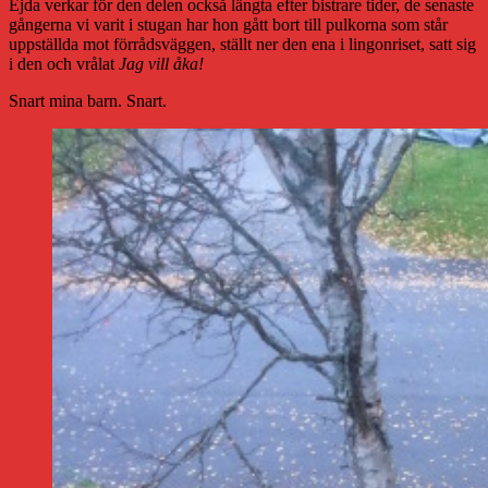
Ejda verkar för den delen också längta efter bistrare tider, de senaste
gångerna vi varit i stugan har hon gått bort till pulkorna som står
uppställda mot förrådsväggen, ställt ner den ena i lingonriset, satt sig
i den och vrålat
Jag vill åka!
Snart mina barn. Snart.