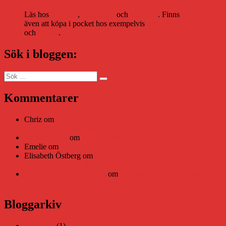
Läs hos
Storytel
,
Bookbeat
och
Nextory
. Finns
även att köpa i pocket hos exempelvis
Adlibris
och
Bokus
.
Sök i bloggen:
Sök
Sök
efter:
Kommentarer
Chriz
om
Läsplattan Storytel Reader må ha lagts ner, men
Teknifik tipsar om alternativ
Daniel Åberg
om
Viruset tickar på och Nära gränsen-helg
Emelie
om
Viruset tickar på och Nära gränsen-helg
Elisabeth Östberg
om
Läsplattan Storytel Reader må ha lagts
ner, men Teknifik tipsar om alternativ
Elin Häggberg // Teknifik
om
Läsplattan Storytel Reader må
ha lagts ner, men Teknifik tipsar om alternativ
Bloggarkiv
juni 2026
(1)