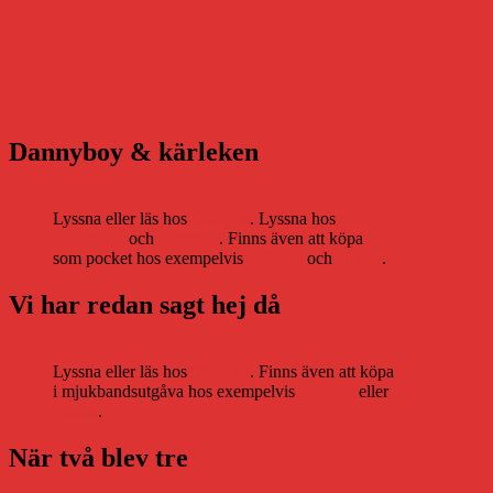
Dannyboy & kärleken
Lyssna eller läs hos
Storytel
. Lyssna hos
Bookbeat
och
Nextory
. Finns även att köpa
som pocket hos exempelvis
Adlibris
och
Bokus
.
Vi har redan sagt hej då
Lyssna eller läs hos
Storytel
. Finns även att köpa
i mjukbandsutgåva hos exempelvis
Adlibris
eller
Bokus
.
När två blev tre