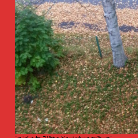
Jag kallar den ”Höstvy från ett arbetsrumsfönster”.