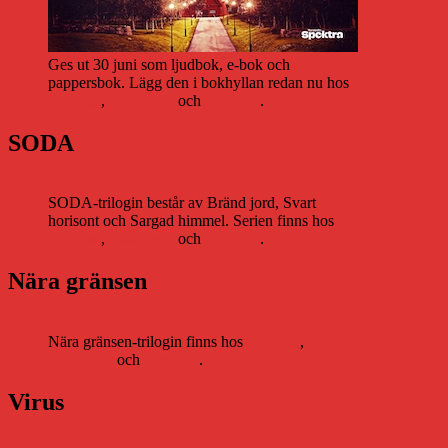
Ges ut 30 juni som ljudbok, e-bok och
pappersbok. Lägg den i bokhyllan redan nu hos
Storytel
,
Bookbeat
och
Nextory
.
SODA
SODA-trilogin består av Bränd jord, Svart
horisont och Sargad himmel. Serien finns hos
Storytel
,
Bookbeat
och
Nextory
.
Nära gränsen
Nära gränsen-trilogin finns hos
Storytel
,
Bookbeat
och
Nextory
.
Virus