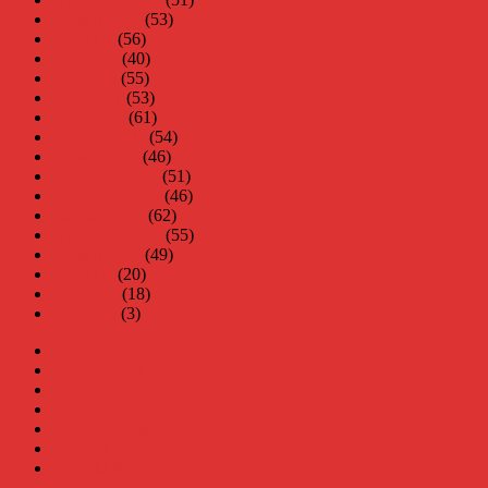
augusti 2007
(53)
juli 2007
(56)
juni 2007
(40)
maj 2007
(55)
april 2007
(53)
mars 2007
(61)
februari 2007
(54)
januari 2007
(46)
december 2006
(51)
november 2006
(46)
oktober 2006
(62)
september 2006
(55)
augusti 2006
(49)
juli 2006
(20)
juni 2006
(18)
maj 2006
(3)
Virus
Nära gränsen
SODA
Avbrottet
Tidigare böcker
Om mig
Kontakt & Press