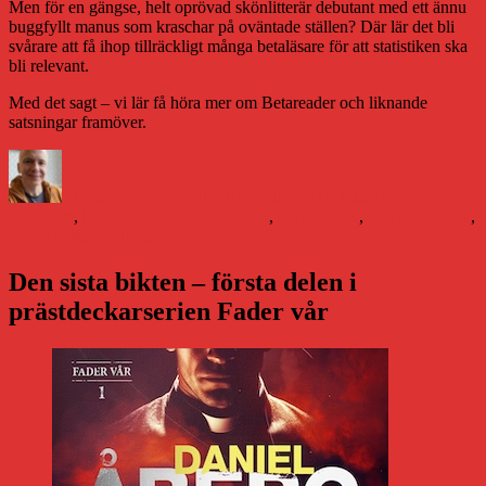
Men för en gängse, helt oprövad skönlitterär debutant med ett ännu
buggfyllt manus som kraschar på oväntade ställen? Där lär det bli
svårare att få ihop tillräckligt många betaläsare för att statistiken ska
bli relevant.
Med det sagt – vi lär få höra mer om Betareader och liknande
satsningar framöver.
Författare
Publicerat
Kategorier
den
Daniel Åberg
25 juni 2018
25 juni 2018
Boken och
Etiketter
framtiden
,
Litteraturvärlden
Betareader
,
Fermis filter
,
Teg Publishing
,
Västerbottens-Kuriren
Den sista bikten – första delen i
prästdeckarserien Fader vår