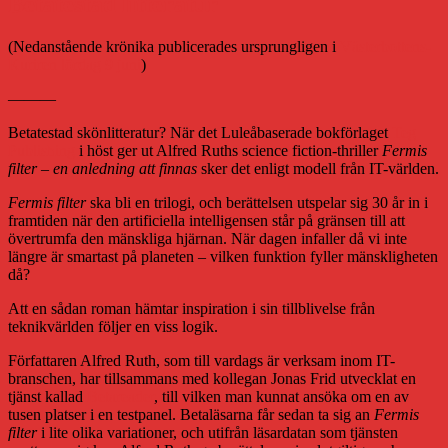
Betatestad litteratur
(Nedanstående krönika publicerades ursprungligen i
Västerbottens-
Kuriren lördag 9 juni
)
———
Betatestad skönlitteratur? När det Luleåbaserade bokförlaget
Teg
Publishing
i höst ger ut Alfred Ruths science fiction-thriller
Fermis
filter – en anledning att finnas
sker det enligt modell från IT-världen.
Fermis filter
ska bli en trilogi, och berättelsen utspelar sig 30 år in i
framtiden när den artificiella intelligensen står på gränsen till att
övertrumfa den mänskliga hjärnan. När dagen infaller då vi inte
längre är smartast på planeten – vilken funktion fyller mänskligheten
då?
Att en sådan roman hämtar inspiration i sin tillblivelse från
teknikvärlden följer en viss logik.
Författaren Alfred Ruth, som till vardags är verksam inom IT-
branschen, har tillsammans med kollegan Jonas Frid utvecklat en
tjänst kallad
Betareader
, till vilken man kunnat ansöka om en av
tusen platser i en testpanel. Betaläsarna får sedan ta sig an
Fermis
filter
i lite olika variationer, och utifrån läsardatan som tjänsten