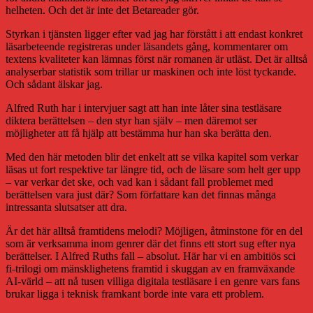
helheten. Och det är inte det Betareader gör.
Styrkan i tjänsten ligger efter vad jag har förstått i att endast konkret
läsarbeteende registreras under läsandets gång, kommentarer om
textens kvaliteter kan lämnas först när romanen är utläst. Det är alltså
analyserbar statistik som trillar ur maskinen och inte löst tyckande.
Och sådant älskar jag.
Alfred Ruth har i intervjuer sagt att han inte låter sina testläsare
diktera berättelsen – den styr han själv – men däremot ser
möjligheter att få hjälp att bestämma hur han ska berätta den.
Med den här metoden blir det enkelt att se vilka kapitel som verkar
läsas ut fort respektive tar längre tid, och de läsare som helt ger upp
– var verkar det ske, och vad kan i sådant fall problemet med
berättelsen vara just där? Som författare kan det finnas många
intressanta slutsatser att dra.
Är det här alltså framtidens melodi? Möjligen, åtminstone för en del
som är verksamma inom genrer där det finns ett stort sug efter nya
berättelser. I Alfred Ruths fall – absolut. Här har vi en ambitiös sci
fi-trilogi om mänsklighetens framtid i skuggan av en framväxande
AI-värld – att nå tusen villiga digitala testläsare i en genre vars fans
brukar ligga i teknisk framkant borde inte vara ett problem.