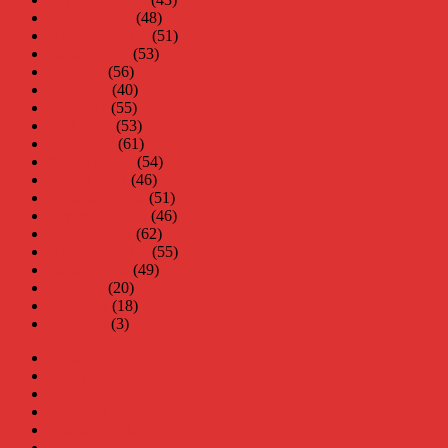
oktober 2007
(48)
september 2007
(51)
augusti 2007
(53)
juli 2007
(56)
juni 2007
(40)
maj 2007
(55)
april 2007
(53)
mars 2007
(61)
februari 2007
(54)
januari 2007
(46)
december 2006
(51)
november 2006
(46)
oktober 2006
(62)
september 2006
(55)
augusti 2006
(49)
juli 2006
(20)
juni 2006
(18)
maj 2006
(3)
Virus
Nära gränsen
SODA
Avbrottet
Tidigare böcker
Om mig