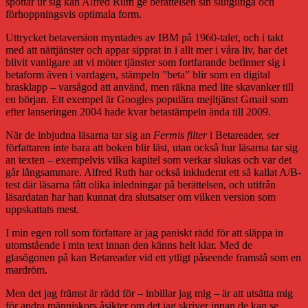
spottar ur sig kan Alfred Ruth ge berättelsen sin slutgiltiga och
förhoppningsvis optimala form.
Uttrycket betaversion myntades av IBM på 1960-talet, och i takt
med att nättjänster och appar sipprat in i allt mer i våra liv, har det
blivit vanligare att vi möter tjänster som fortfarande befinner sig i
betaform även i vardagen, stämpeln ”beta” blir som en digital
brasklapp – varsågod att använd, men räkna med lite skavanker till
en början. Ett exempel är Googles populära mejltjänst Gmail som
efter lanseringen 2004 hade kvar betastämpeln ända till 2009.
När de inbjudna läsarna tar sig an
Fermis filter
i Betareader, ser
författaren inte bara att boken blir läst, utan också hur läsarna tar sig
an texten – exempelvis vilka kapitel som verkar slukas och var det
går långsammare. Alfred Ruth har också inkluderat ett så kallat A/B-
test där läsarna fått olika inledningar på berättelsen, och utifrån
läsardatan har han kunnat dra slutsatser om vilken version som
uppskattats mest.
I min egen roll som författare är jag paniskt rädd för att släppa in
utomstående i min text innan den känns helt klar. Med de
glasögonen på kan Betareader vid ett ytligt påseende framstå som en
mardröm.
Men det jag främst är rädd för – inbillar jag mig – är att utsätta mig
för andra människors åsikter om det jag skriver innan de kan se