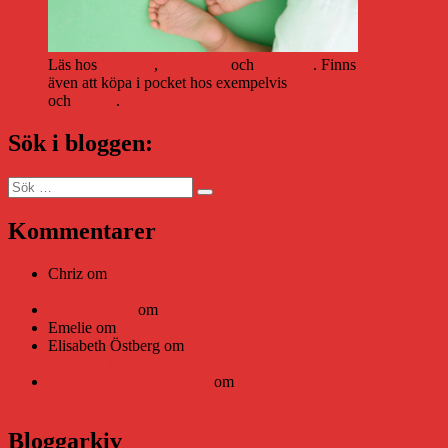
Läs hos
Storytel
,
Bookbeat
och
Nextory
. Finns
även att köpa i pocket hos exempelvis
Adlibris
och
Bokus
.
Sök i bloggen:
Sök
Sök
efter:
Kommentarer
Chriz
om
Läsplattan Storytel Reader må ha lagts ner, men
Teknifik tipsar om alternativ
Daniel Åberg
om
Viruset tickar på och Nära gränsen-helg
Emelie
om
Viruset tickar på och Nära gränsen-helg
Elisabeth Östberg
om
Läsplattan Storytel Reader må ha lagts
ner, men Teknifik tipsar om alternativ
Elin Häggberg // Teknifik
om
Läsplattan Storytel Reader må
ha lagts ner, men Teknifik tipsar om alternativ
Bloggarkiv