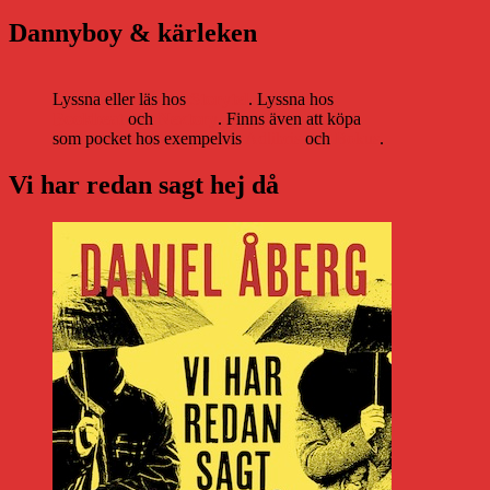
Dannyboy & kärleken
Lyssna eller läs hos
Storytel
. Lyssna hos
Bookbeat
och
Nextory
. Finns även att köpa
som pocket hos exempelvis
Adlibris
och
Bokus
.
Vi har redan sagt hej då