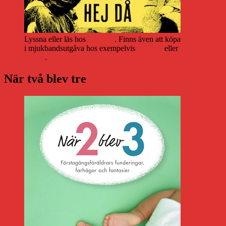
Lyssna eller läs hos
Storytel
. Finns även att köpa
i mjukbandsutgåva hos exempelvis
Adlibris
eller
Bokus
.
När två blev tre