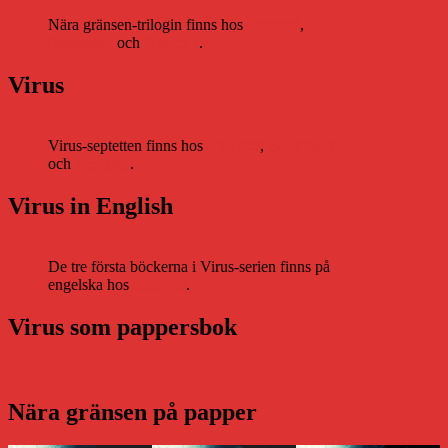
Nära gränsen-trilogin finns hos
Storytel
,
Bookbeat
och
Nextory
.
Virus
Virus-septetten finns hos
Storytel
,
Bookbeat
och
Nextory
.
Virus in English
De tre första böckerna i Virus-serien finns på
engelska hos
Storytel
.
Virus som pappersbok
Nära gränsen på papper