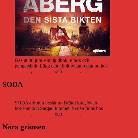
Ges ut 30 juni som ljudbok, e-bok och
pappersbok. Lägg den i bokhyllan redan nu hos
Storytel
,
Bookbeat
och
Nextory
.
SODA
SODA-trilogin består av Bränd jord, Svart
horisont och Sargad himmel. Serien finns hos
Storytel
,
Bookbeat
och
Nextory
.
Nära gränsen