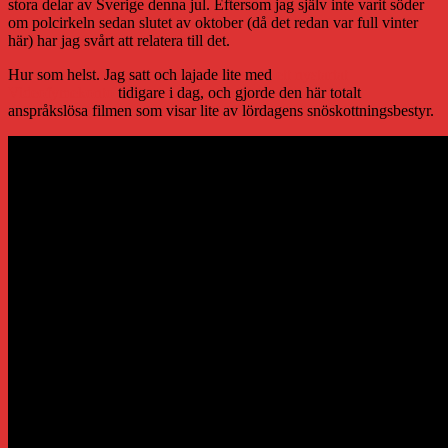
stora delar av Sverige denna jul. Eftersom jag själv inte varit söder
om polcirkeln sedan slutet av oktober (då det redan var full vinter
här) har jag svårt att relatera till det.
Hur som helst. Jag satt och lajade lite med
ett nystartat
Videofymekonto
tidigare i dag, och gjorde den här totalt
anspråkslösa filmen som visar lite av lördagens snöskottningsbestyr.