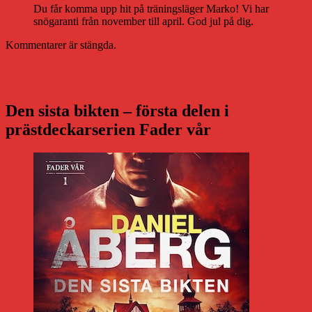
Du får komma upp hit på träningsläger Marko! Vi har
snögaranti från november till april. God jul på dig.
Kommentarer är stängda.
Inläggsnavigering
Föregående
Föregående
Lång kvälls färd mot natt
Nästa
inlägg:
Nästa
Jul i Mumindalen
inlägg:
Den sista bikten – första delen i
prästdeckarserien Fader vår