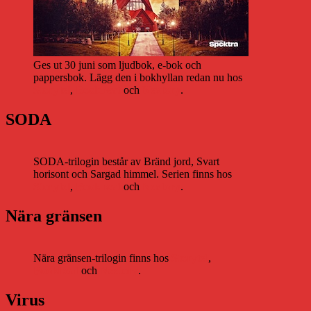
Ges ut 30 juni som ljudbok, e-bok och
pappersbok. Lägg den i bokhyllan redan nu hos
Storytel
,
Bookbeat
och
Nextory
.
SODA
SODA-trilogin består av Bränd jord, Svart
horisont och Sargad himmel. Serien finns hos
Storytel
,
Bookbeat
och
Nextory
.
Nära gränsen
Nära gränsen-trilogin finns hos
Storytel
,
Bookbeat
och
Nextory
.
Virus