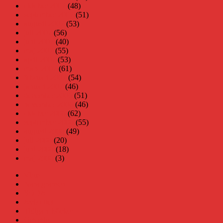
oktober 2007
(48)
september 2007
(51)
augusti 2007
(53)
juli 2007
(56)
juni 2007
(40)
maj 2007
(55)
april 2007
(53)
mars 2007
(61)
februari 2007
(54)
januari 2007
(46)
december 2006
(51)
november 2006
(46)
oktober 2006
(62)
september 2006
(55)
augusti 2006
(49)
juli 2006
(20)
juni 2006
(18)
maj 2006
(3)
Virus
Nära gränsen
SODA
Avbrottet
Tidigare böcker
Om mig