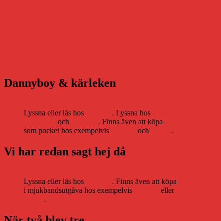
Dannyboy & kärleken
Lyssna eller läs hos
Storytel
. Lyssna hos
Bookbeat
och
Nextory
. Finns även att köpa
som pocket hos exempelvis
Adlibris
och
Bokus
.
Vi har redan sagt hej då
Lyssna eller läs hos
Storytel
. Finns även att köpa
i mjukbandsutgåva hos exempelvis
Adlibris
eller
Bokus
.
När två blev tre