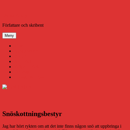
Hoppa
till
innehåll
Daniel Åberg
Författare och skribent
Meny
Virus
Nära gränsen
SODA
Avbrottet
Tidigare böcker
Om mig
Kontakt & Press
Snöskottningsbestyr
Jag har hört rykten om att det inte finns någon snö att uppbringa i