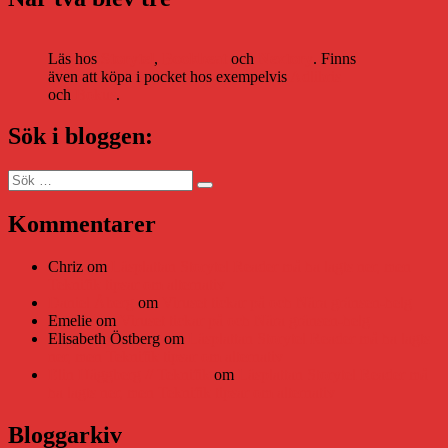
Läs hos
Storytel
,
Bookbeat
och
Nextory
. Finns
även att köpa i pocket hos exempelvis
Adlibris
och
Bokus
.
Sök i bloggen:
Sök
Sök
efter:
Kommentarer
Chriz
om
Läsplattan Storytel Reader må ha lagts ner, men
Teknifik tipsar om alternativ
Daniel Åberg
om
Viruset tickar på och Nära gränsen-helg
Emelie
om
Viruset tickar på och Nära gränsen-helg
Elisabeth Östberg
om
Läsplattan Storytel Reader må ha lagts
ner, men Teknifik tipsar om alternativ
Elin Häggberg // Teknifik
om
Läsplattan Storytel Reader må
ha lagts ner, men Teknifik tipsar om alternativ
Bloggarkiv