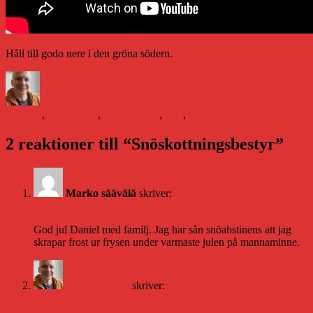
Håll till godo nere i den gröna södern.
Författare
Publicerat
Kategorier
den
Daniel Åberg
23 december 2013
23 december 2013
Livet
Etiketter
och sånt
,
Vittangi
snö
,
snöskottning
,
tage
,
vittangi
2 reaktioner till “Snöskottningsbestyr”
Marko säävälä
skriver:
24 december 2013 kl. 7:10
God jul Daniel med familj. Jag har sån snöabstinens att jag
skrapar frost ur frysen under varmaste julen på mannaminne.
Daniel Åberg
skriver:
24 december 2013 kl. 21:22