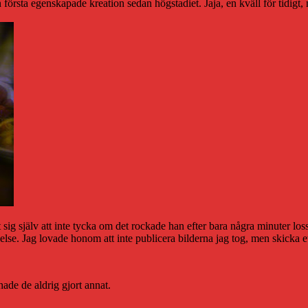
n första egenskapade kreation sedan högstadiet. Jaja, en kväll för tidig
t sig själv att inte tycka om det rockade han efter bara några minuter lo
e. Jag lovade honom att inte publicera bilderna jag tog, men skicka et
ade de aldrig gjort annat.