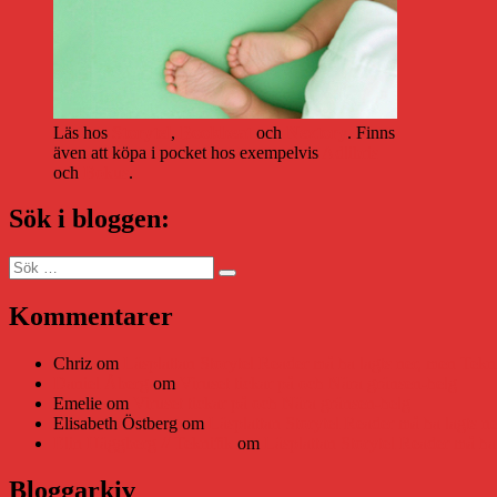
Läs hos
Storytel
,
Bookbeat
och
Nextory
. Finns
även att köpa i pocket hos exempelvis
Adlibris
och
Bokus
.
Sök i bloggen:
Sök
Sök
efter:
Kommentarer
Chriz
om
Läsplattan Storytel Reader må ha lagts ner, men Tekni
Daniel Åberg
om
Viruset tickar på och Nära gränsen-helg
Emelie
om
Viruset tickar på och Nära gränsen-helg
Elisabeth Östberg
om
Läsplattan Storytel Reader må ha lagts ne
Elin Häggberg // Teknifik
om
Läsplattan Storytel Reader må ha 
Bloggarkiv