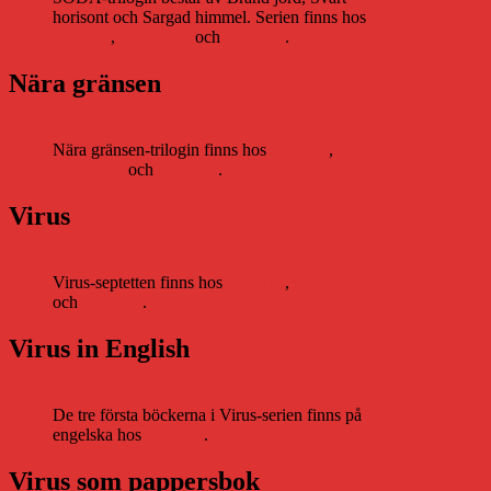
horisont och Sargad himmel. Serien finns hos
Storytel
,
Bookbeat
och
Nextory
.
Nära gränsen
Nära gränsen-trilogin finns hos
Storytel
,
Bookbeat
och
Nextory
.
Virus
Virus-septetten finns hos
Storytel
,
Bookbeat
och
Nextory
.
Virus in English
De tre första böckerna i Virus-serien finns på
engelska hos
Storytel
.
Virus som pappersbok