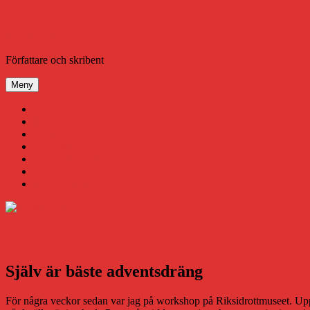
Hoppa
till
innehåll
Daniel Åberg
Författare och skribent
Meny
Virus
Nära gränsen
SODA
Avbrottet
Tidigare böcker
Om mig
Kontakt & Press
Själv är bäste adventsdräng
För några veckor sedan var jag på workshop på Riksidrottmuseet. Uppgi