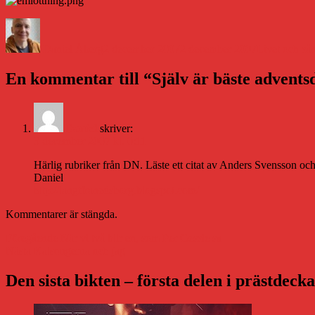
Författare
Publicerat
Kategorier
den
Daniel Åberg
2 december 2007
2 december 2007
Livet och sån
En kommentar till “Själv är bäste advent
Daniel
skriver:
3 december 2007 kl. 0:11
Härlig rubriker från DN. Läste ett citat av Anders Svensson 
Daniel
http://langtfranedsborg.blogspot.com/
Kommentarer är stängda.
Inläggsnavigering
Föregående
Föregående
När vi två blir en, som Per Gessle sa
Nästa
inlägg:
Nästa
Kalsongerna och jag
inlägg:
Den sista bikten – första delen i prästdeck