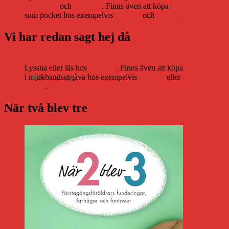
Bookbeat
och
Nextory
. Finns även att köpa
som pocket hos exempelvis
Adlibris
och
Bokus
.
Vi har redan sagt hej då
Lyssna eller läs hos
Storytel
. Finns även att köpa
i mjukbandsutgåva hos exempelvis
Adlibris
eller
Bokus
.
När två blev tre