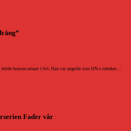
t
sdräng”
och hörde honom senare i Svt. Han var ungefär som DN:s rubriker…
arserien Fader vår