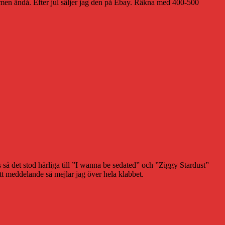
t, men ändå. Efter jul säljer jag den på Ebay. Räkna med 400-500
ss så det stod härliga till ”I wanna be sedated” och ”Ziggy Stardust”
t meddelande så mejlar jag över hela klabbet.