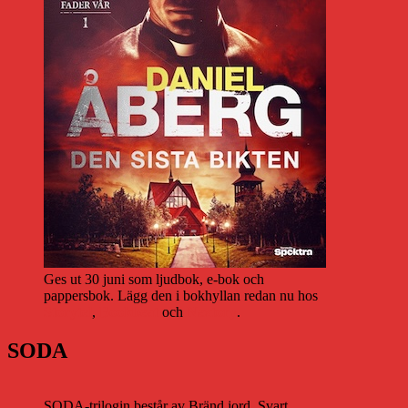
Ges ut 30 juni som ljudbok, e-bok och
pappersbok. Lägg den i bokhyllan redan nu hos
Storytel
,
Bookbeat
och
Nextory
.
SODA
SODA-trilogin består av Bränd jord, Svart