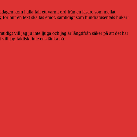
ddagen kom i alla fall ett varmt ord från en läsare som mejlat
g för hur en text ska tas emot, samtidigt som hundratusentals hukar i
digt vill jag ju inte ljuga och jag är långtifrån säker på att det här
ill jag faktiskt inte ens tänka på.