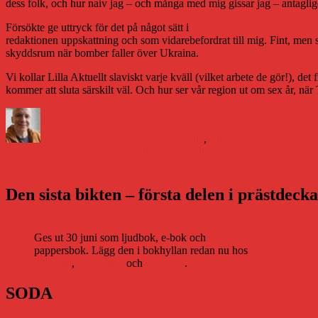
dess folk, och hur naiv jag – och många med mig gissar jag – antaglige
Försökte ge uttryck för det på något sätt i
veckans krönika i Västerbot
redaktionen uppskattning och som vidarebefordrat till mig. Fint, men sa
skyddsrum när bomber faller över Ukraina.
Vi kollar Lilla Aktuellt slaviskt varje kväll (vilket arbete de gör!), de
kommer att sluta särskilt väl. Och hur ser vår region ut om sex år, när
Författare
Publicerat
Kategorier
Etikette
den
Daniel Åberg
4 mars 2022
Familjeliv
,
Litteraturvärlden
Lilla Ak
Inläggsnavigering
Föregående
Föregående
Nomineringarna till Norrlands litteraturpris 2022
Nästa
inlägg:
Nästa
Dags för Littfest!
inlägg:
Den sista bikten – första delen i prästdeck
Ges ut 30 juni som ljudbok, e-bok och
pappersbok. Lägg den i bokhyllan redan nu hos
Storytel
,
Bookbeat
och
Nextory
.
SODA