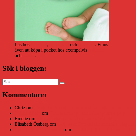
Läs hos
Storytel
,
Bookbeat
och
Nextory
. Finns
även att köpa i pocket hos exempelvis
Adlibris
och
Bokus
.
Sök i bloggen:
Sök
Sök
efter:
Kommentarer
Chriz
om
Läsplattan Storytel Reader må ha lagts ner, men Tekni
Daniel Åberg
om
Viruset tickar på och Nära gränsen-helg
Emelie
om
Viruset tickar på och Nära gränsen-helg
Elisabeth Östberg
om
Läsplattan Storytel Reader må ha lagts ne
Elin Häggberg // Teknifik
om
Läsplattan Storytel Reader må ha 