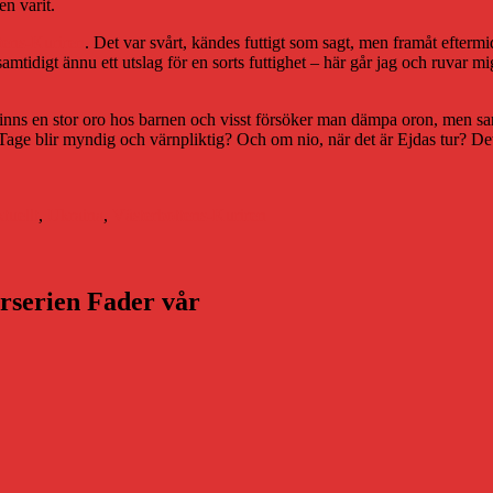
n varit.
tens-Kuriren
. Det var svårt, kändes futtigt som sagt, men framåt eftermi
mtidigt ännu ett utslag för en sorts futtighet – här går jag och ruvar mi
t finns en stor oro hos barnen och visst försöker man dämpa oron, men samti
 Tage blir myndig och värnpliktig? Och om nio, när det är Ejdas tur? Det v
r
tuellt
,
Ukraina
,
Västerbottens-Kuriren
arserien Fader vår