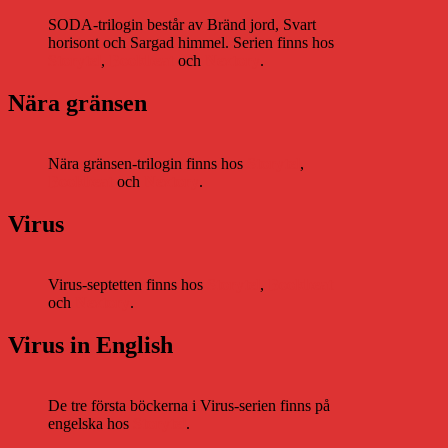
SODA-trilogin består av Bränd jord, Svart
horisont och Sargad himmel. Serien finns hos
Storytel
,
Bookbeat
och
Nextory
.
Nära gränsen
Nära gränsen-trilogin finns hos
Storytel
,
Bookbeat
och
Nextory
.
Virus
Virus-septetten finns hos
Storytel
,
Bookbeat
och
Nextory
.
Virus in English
De tre första böckerna i Virus-serien finns på
engelska hos
Storytel
.