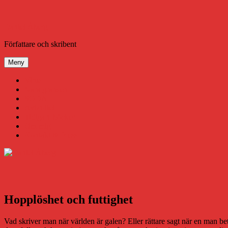
Hoppa
till
innehåll
Daniel Åberg
Författare och skribent
Meny
Virus
Nära gränsen
SODA
Avbrottet
Tidigare böcker
Om mig
Kontakt & Press
Hopplöshet och futtighet
Vad skriver man när världen är galen? Eller rättare sagt när en man beter