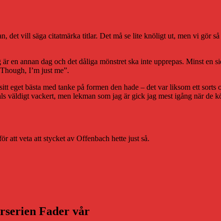
, det vill säga citatmärka titlar. Det må se lite knöligt ut, men vi gör s
 är en annan dag och det dåliga mönstret ska inte upprepas. Minst en sida s
Though, I’m just me”.
ör sitt eget bästa med tanke på formen den hade – det var liksom ett sor
dtals väldigt vackert, men lekman som jag är gick jag mest igång när de 
 att veta att stycket av Offenbach hette just så.
arserien Fader vår