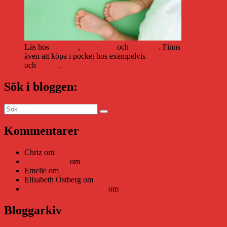
Läs hos
Storytel
,
Bookbeat
och
Nextory
. Finns
även att köpa i pocket hos exempelvis
Adlibris
och
Bokus
.
Sök i bloggen:
Sök
Sök
efter:
Kommentarer
Chriz
om
Läsplattan Storytel Reader må ha lagts ner, men Tekni
Daniel Åberg
om
Viruset tickar på och Nära gränsen-helg
Emelie
om
Viruset tickar på och Nära gränsen-helg
Elisabeth Östberg
om
Läsplattan Storytel Reader må ha lagts ne
Elin Häggberg // Teknifik
om
Läsplattan Storytel Reader må ha 
Bloggarkiv