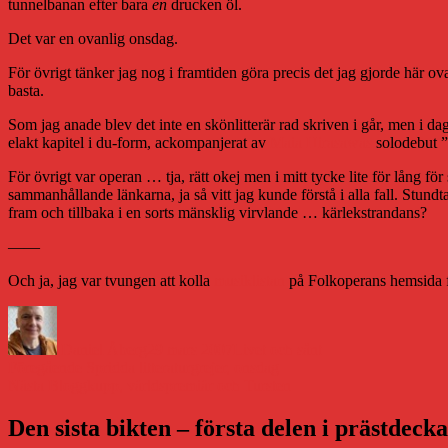
tunnelbanan efter bara
en
drucken öl.
Det var en ovanlig onsdag.
För övrigt tänker jag nog i framtiden göra precis det jag gjorde här ovan
basta.
Som jag anade blev det inte en skönlitterär rad skriven i går, men i dag
elakt kapitel i du-form, ackompanjerat av
Maia Hirasawas
solodebut ”
För övrigt var operan … tja, rätt okej men i mitt tycke lite för lång f
sammanhållande länkarna, ja så vitt jag kunde förstå i alla fall. Stun
fram och tillbaka i en sorts mänsklig virvlande … kärlekstrandans?
——
Och ja, jag var tvungen att kolla
musiklistan
på Folkoperans hemsida för
Författare
Publicerat
Kategorier
den
Daniel Åberg
29 mars 2007
Livet och sånt
Inläggsnavigering
Föregående
Föregående
Spridda litteraturgrejer, onsdag
Nästa
inlägg:
Nästa
Bloggkupp, världspremiär och Tursten
inlägg:
Den sista bikten – första delen i prästdeck