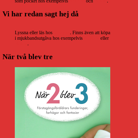
som pocket hos exempelvis
Adlibris
och
Bokus
.
Vi har redan sagt hej då
Lyssna eller läs hos
Storytel
. Finns även att köpa
i mjukbandsutgåva hos exempelvis
Adlibris
eller
Bokus
.
När två blev tre