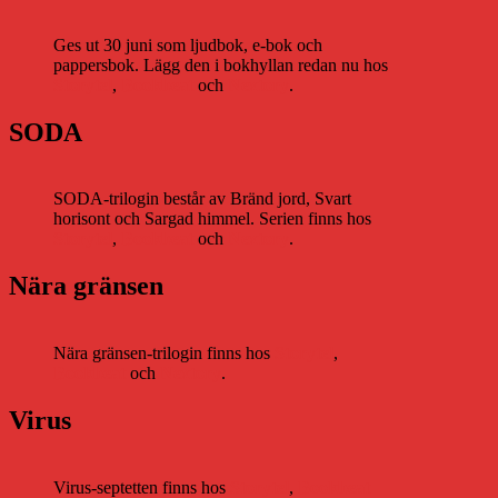
Ges ut 30 juni som ljudbok, e-bok och
pappersbok. Lägg den i bokhyllan redan nu hos
Storytel
,
Bookbeat
och
Nextory
.
SODA
SODA-trilogin består av Bränd jord, Svart
horisont och Sargad himmel. Serien finns hos
Storytel
,
Bookbeat
och
Nextory
.
Nära gränsen
Nära gränsen-trilogin finns hos
Storytel
,
Bookbeat
och
Nextory
.
Virus
Virus-septetten finns hos
Storytel
,
Bookbeat