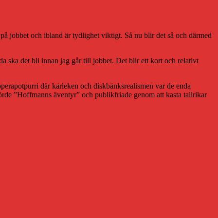
å på jobbet och ibland är tydlighet viktigt. Så nu blir det så och därmed
ka det bli innan jag går till jobbet. Det blir ett kort och relativt
ts operapotpurri där kärleken och diskbänksrealismen var de enda
körde ”Hoffmanns äventyr” och publikfriade genom att kasta tallrikar