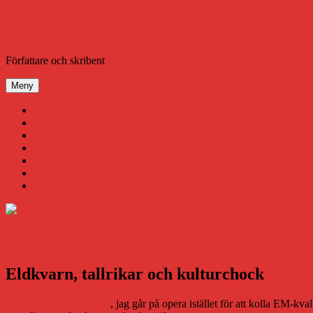
Hoppa
till
innehåll
Daniel Åberg
Författare och skribent
Meny
Virus
Nära gränsen
SODA
Avbrottet
Tidigare böcker
Om mig
Kontakt & Press
Eldkvarn, tallrikar och kulturchock
Knut anklagas för mord
, jag går på opera istället för att kolla EM-k