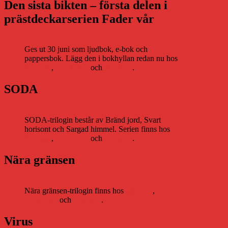
Den sista bikten – första delen i
prästdeckarserien Fader vår
Ges ut 30 juni som ljudbok, e-bok och
pappersbok. Lägg den i bokhyllan redan nu hos
Storytel
,
Bookbeat
och
Nextory
.
SODA
SODA-trilogin består av Bränd jord, Svart
horisont och Sargad himmel. Serien finns hos
Storytel
,
Bookbeat
och
Nextory
.
Nära gränsen
Nära gränsen-trilogin finns hos
Storytel
,
Bookbeat
och
Nextory
.
Virus