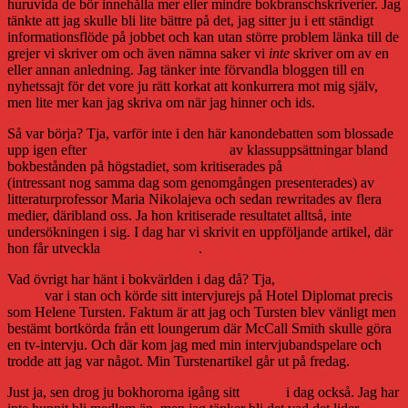
huruvida de bör innehålla mer eller mindre bokbranschskriverier. Jag
tänkte att jag skulle bli lite bättre på det, jag sitter ju i ett ständigt
informationsflöde på jobbet och kan utan större problem länka till de
grejer vi skriver om och även nämna saker vi
inte
skriver om av en
eller annan anledning. Jag tänker inte förvandla bloggen till en
nyhetssajt för det vore ju rätt korkat att konkurrera mot mig själv,
men lite mer kan jag skriva om när jag hinner och ids.
Så var börja? Tja, varför inte i den här kanondebatten som blossade
upp igen efter
Kulturnytts genomgång
av klassuppsättningar bland
bokbestånden på högstadiet, som kritiserades på
DN Debatt
(intressant nog samma dag som genomgången presenterades) av
litteraturprofessor Maria Nikolajeva och sedan rewritades av flera
medier, däribland oss. Ja hon kritiserade resultatet alltså, inte
undersökningen i sig. I dag har vi skrivit en uppföljande artikel, där
hon får utveckla
vad hon menade
.
Vad övrigt har hänt i bokvärlden i dag då? Tja,
Alexander McCall
Smith
var i stan och körde sitt intervjurejs på Hotel Diplomat precis
som Helene Tursten. Faktum är att jag och Tursten blev vänligt men
bestämt bortkörda från ett loungerum där McCall Smith skulle göra
en tv-intervju. Och där kom jag med min intervjubandspelare och
trodde att jag var något. Min Turstenartikel går ut på fredag.
Just ja, sen drog ju bokhororna igång sitt
Xlibris
i dag också. Jag har