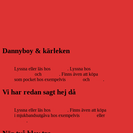
Dannyboy & kärleken
Lyssna eller läs hos
Storytel
. Lyssna hos
Bookbeat
och
Nextory
. Finns även att köpa
som pocket hos exempelvis
Adlibris
och
Bokus
.
Vi har redan sagt hej då
Lyssna eller läs hos
Storytel
. Finns även att köpa
i mjukbandsutgåva hos exempelvis
Adlibris
eller
Bokus
.