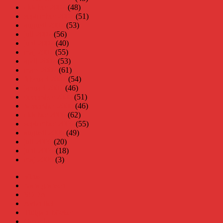
oktober 2007
(48)
september 2007
(51)
augusti 2007
(53)
juli 2007
(56)
juni 2007
(40)
maj 2007
(55)
april 2007
(53)
mars 2007
(61)
februari 2007
(54)
januari 2007
(46)
december 2006
(51)
november 2006
(46)
oktober 2006
(62)
september 2006
(55)
augusti 2006
(49)
juli 2006
(20)
juni 2006
(18)
maj 2006
(3)
Virus
Nära gränsen
SODA
Avbrottet
Tidigare böcker
Om mig