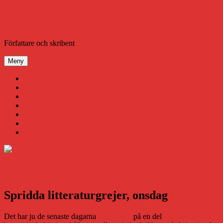
Hoppa
till
innehåll
Daniel Åberg
Författare och skribent
Meny
Virus
Nära gränsen
SODA
Avbrottet
Tidigare böcker
Om mig
Kontakt & Press
Spridda litteraturgrejer, onsdag
Det har ju de senaste dagarna
diskuterats
på en del
litteraturbloggar