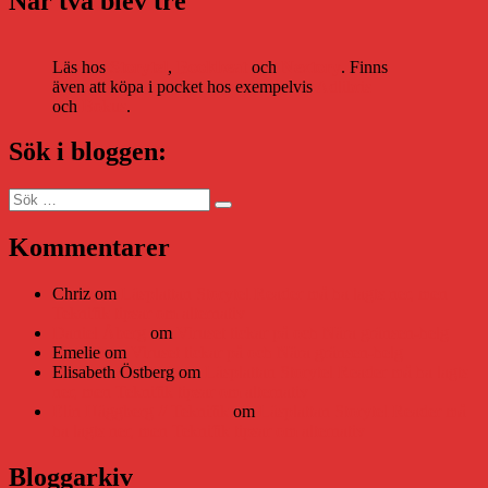
När två blev tre
Läs hos
Storytel
,
Bookbeat
och
Nextory
. Finns
även att köpa i pocket hos exempelvis
Adlibris
och
Bokus
.
Sök i bloggen:
Sök
Sök
efter:
Kommentarer
Chriz
om
Läsplattan Storytel Reader må ha lagts ner, men
Teknifik tipsar om alternativ
Daniel Åberg
om
Viruset tickar på och Nära gränsen-helg
Emelie
om
Viruset tickar på och Nära gränsen-helg
Elisabeth Östberg
om
Läsplattan Storytel Reader må ha lagts
ner, men Teknifik tipsar om alternativ
Elin Häggberg // Teknifik
om
Läsplattan Storytel Reader må
ha lagts ner, men Teknifik tipsar om alternativ
Bloggarkiv