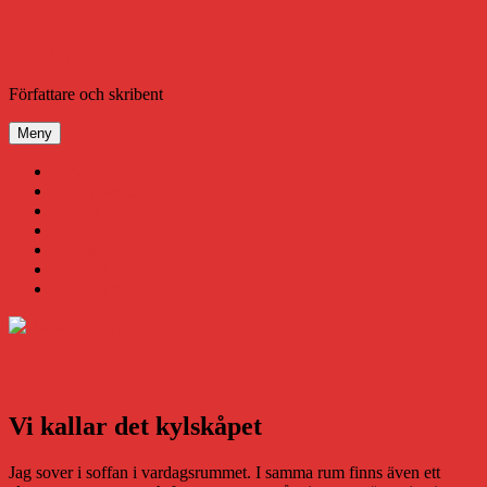
Hoppa
till
innehåll
Daniel Åberg
Författare och skribent
Meny
Virus
Nära gränsen
SODA
Avbrottet
Tidigare böcker
Om mig
Kontakt & Press
Vi kallar det kylskåpet
Jag sover i soffan i vardagsrummet. I samma rum finns även ett