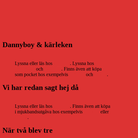
Dannyboy & kärleken
Lyssna eller läs hos
Storytel
. Lyssna hos
Bookbeat
och
Nextory
. Finns även att köpa
som pocket hos exempelvis
Adlibris
och
Bokus
.
Vi har redan sagt hej då
Lyssna eller läs hos
Storytel
. Finns även att köpa
i mjukbandsutgåva hos exempelvis
Adlibris
eller
Bokus
.
När två blev tre