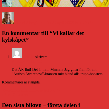
Författare
Publicerat
Kategorier
den
Daniel Åberg
8 april 2008
8 april 2008
Livet och sånt
En kommentar till “Vi kallar det
kylskåpet”
gabriel
skriver:
9 april 2008 kl. 2:19
Det ÄR fint! Det är mitt. Mmmm. Jag gillar framför allt
”Autism Awareness”-kransen mitt bland alla trupp-boosters.
Kommentarer är stängda.
Inläggsnavigering
Föregående
Föregående
Gråhunden, gräset och jag
Nästa
inlägg:
Nästa
Natt-smset
inlägg:
Den sista bikten – första delen i