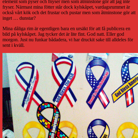
element som pyser och fnyser men som åtminstone gör att jag inte
fryser. Närmast mina fötter står dock kylskåpet, vardagsrummet är
också vårt kök och det frustar och pustar men som åtminstone gör att
inget … dunstar?
Mina dåliga rim är egentligen bara en ursäkt för att få publicera en
bild på kylskåpet. Jag tycker det är lite fint. God natt. Eller god
morgon. Just nu funkar bådadera, vi har druckit sake till alldeles för
sent i kväll.