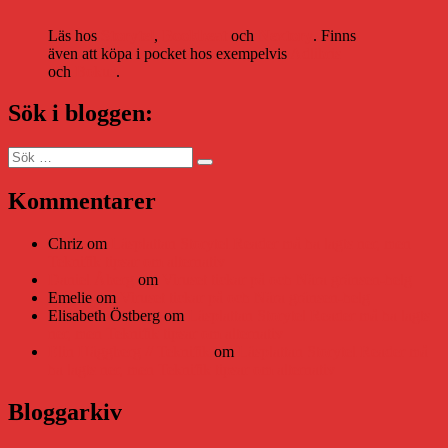
Läs hos
Storytel
,
Bookbeat
och
Nextory
. Finns
även att köpa i pocket hos exempelvis
Adlibris
och
Bokus
.
Sök i bloggen:
Sök
Sök
efter:
Kommentarer
Chriz
om
Läsplattan Storytel Reader må ha lagts ner, men
Teknifik tipsar om alternativ
Daniel Åberg
om
Viruset tickar på och Nära gränsen-helg
Emelie
om
Viruset tickar på och Nära gränsen-helg
Elisabeth Östberg
om
Läsplattan Storytel Reader må ha lagts
ner, men Teknifik tipsar om alternativ
Elin Häggberg // Teknifik
om
Läsplattan Storytel Reader må
ha lagts ner, men Teknifik tipsar om alternativ
Bloggarkiv