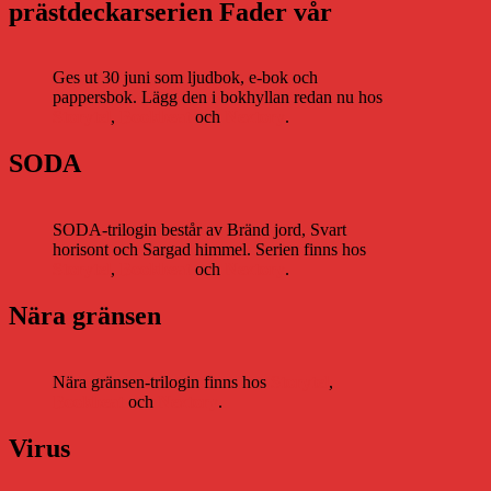
prästdeckarserien Fader vår
Ges ut 30 juni som ljudbok, e-bok och
pappersbok. Lägg den i bokhyllan redan nu hos
Storytel
,
Bookbeat
och
Nextory
.
SODA
SODA-trilogin består av Bränd jord, Svart
horisont och Sargad himmel. Serien finns hos
Storytel
,
Bookbeat
och
Nextory
.
Nära gränsen
Nära gränsen-trilogin finns hos
Storytel
,
Bookbeat
och
Nextory
.
Virus