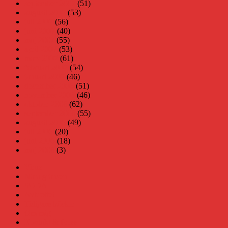
september 2007
(51)
augusti 2007
(53)
juli 2007
(56)
juni 2007
(40)
maj 2007
(55)
april 2007
(53)
mars 2007
(61)
februari 2007
(54)
januari 2007
(46)
december 2006
(51)
november 2006
(46)
oktober 2006
(62)
september 2006
(55)
augusti 2006
(49)
juli 2006
(20)
juni 2006
(18)
maj 2006
(3)
Virus
Nära gränsen
SODA
Avbrottet
Tidigare böcker
Om mig
Kontakt & Press