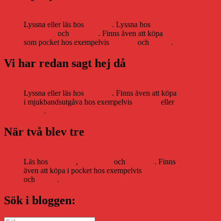
Lyssna eller läs hos
Storytel
. Lyssna hos
Bookbeat
och
Nextory
. Finns även att köpa
som pocket hos exempelvis
Adlibris
och
Bokus
.
Vi har redan sagt hej då
Lyssna eller läs hos
Storytel
. Finns även att köpa
i mjukbandsutgåva hos exempelvis
Adlibris
eller
Bokus
.
När två blev tre
Läs hos
Storytel
,
Bookbeat
och
Nextory
. Finns
även att köpa i pocket hos exempelvis
Adlibris
och
Bokus
.
Sök i bloggen:
Sök