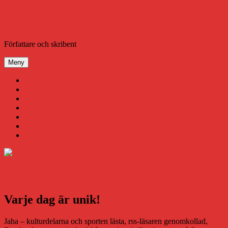
Hoppa
till
innehåll
Daniel Åberg
Författare och skribent
Meny
Virus
Nära gränsen
SODA
Avbrottet
Tidigare böcker
Om mig
Kontakt & Press
Varje dag är unik!
Jaha – kulturdelarna och sporten lästa, rss-läsaren genomkollad,