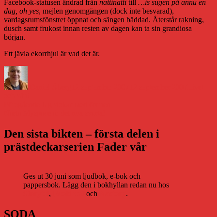
Facebook-statusen ändrad från
nattinatti
till
…is sugen på ännu en
dag, oh yes
, mejlen genomgången (dock inte besvarad),
vardagsrumsfönstret öppnat och sängen bäddad. Återstår rakning,
dusch samt frukost innan resten av dagen kan ta sin grandiosa
början.
Ett jävla ekorrhjul är vad det är.
Författare
Publicerat
Kategorie
den
Daniel Åberg
12 september 2007
12 september 2007
Livet
och sånt
Inläggsnavigering
Föregående
Föregående
Jag slokar med öronen
Nästa
inlägg:
Nästa
Myspace är det nya svarta!
inlägg:
Den sista bikten – första delen i
prästdeckarserien Fader vår
Ges ut 30 juni som ljudbok, e-bok och
pappersbok. Lägg den i bokhyllan redan nu hos
Storytel
,
Bookbeat
och
Nextory
.
SODA