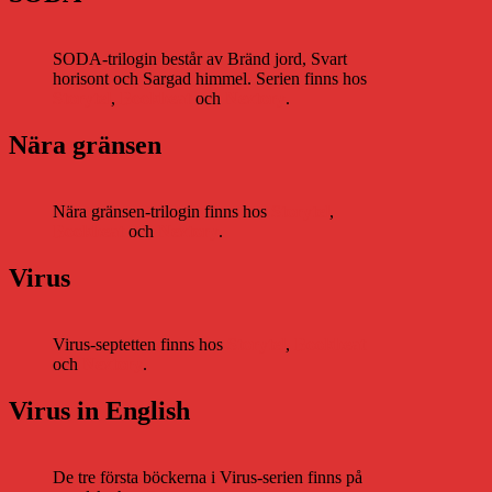
SODA-trilogin består av Bränd jord, Svart
horisont och Sargad himmel. Serien finns hos
Storytel
,
Bookbeat
och
Nextory
.
Nära gränsen
Nära gränsen-trilogin finns hos
Storytel
,
Bookbeat
och
Nextory
.
Virus
Virus-septetten finns hos
Storytel
,
Bookbeat
och
Nextory
.
Virus in English
De tre första böckerna i Virus-serien finns på