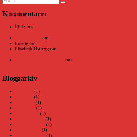
Sök
efter:
Kommentarer
Chriz
om
Läsplattan Storytel Reader må ha lagts ner, men
Teknifik tipsar om alternativ
Daniel Åberg
om
Viruset tickar på och Nära gränsen-helg
Emelie
om
Viruset tickar på och Nära gränsen-helg
Elisabeth Östberg
om
Läsplattan Storytel Reader må ha lagts
ner, men Teknifik tipsar om alternativ
Elin Häggberg // Teknifik
om
Läsplattan Storytel Reader må
ha lagts ner, men Teknifik tipsar om alternativ
Bloggarkiv
juni 2026
(1)
maj 2026
(1)
april 2026
(1)
mars 2026
(1)
januari 2026
(1)
december 2025
(1)
november 2025
(1)
oktober 2025
(1)
september 2025
(1)