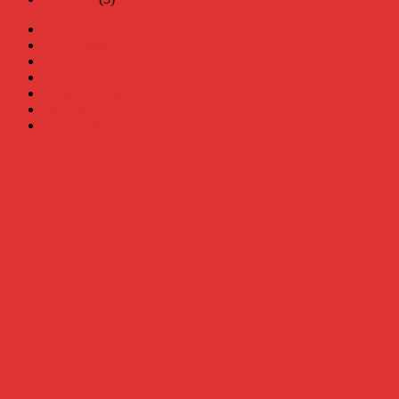
Virus
Nära gränsen
SODA
Avbrottet
Tidigare böcker
Om mig
Kontakt & Press
Daniel Åberg
Drivs med WordPress