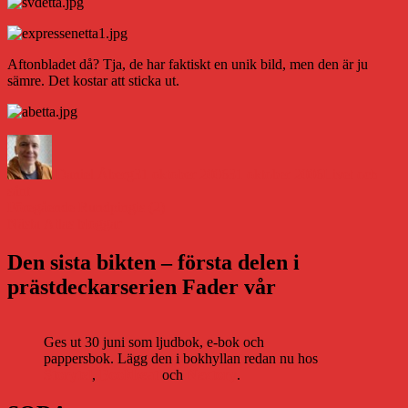
Aftonbladet då? Tja, de har faktiskt en unik bild, men den är ju
sämre. Det kostar att sticka ut.
Författare
Publicerat
Kategorier
den
Daniel Åberg
31 oktober 2006
31 oktober 2006
Livet och
sånt
Inläggsnavigering
Föregående
Föregående
Rundpingis (2)
Nästa
inlägg:
Nästa
Atlas bloggar
inlägg:
Den sista bikten – första delen i
prästdeckarserien Fader vår
Ges ut 30 juni som ljudbok, e-bok och
pappersbok. Lägg den i bokhyllan redan nu hos
Storytel
,
Bookbeat
och
Nextory
.