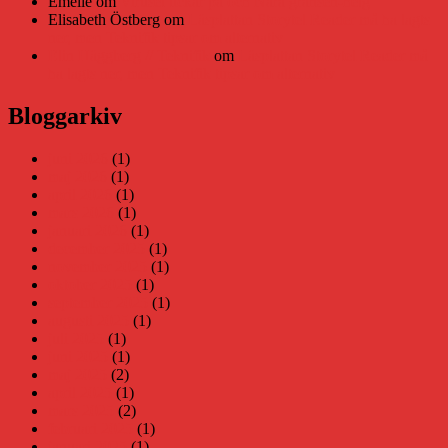
Emelie
om
Viruset tickar på och Nära gränsen-helg
Elisabeth Östberg
om
Läsplattan Storytel Reader må ha lagts
ner, men Teknifik tipsar om alternativ
Elin Häggberg // Teknifik
om
Läsplattan Storytel Reader må
ha lagts ner, men Teknifik tipsar om alternativ
Bloggarkiv
juni 2026
(1)
maj 2026
(1)
april 2026
(1)
mars 2026
(1)
januari 2026
(1)
december 2025
(1)
november 2025
(1)
oktober 2025
(1)
september 2025
(1)
augusti 2025
(1)
juli 2025
(1)
juni 2025
(1)
maj 2025
(2)
april 2025
(1)
mars 2025
(2)
februari 2025
(1)
januari 2025
(1)