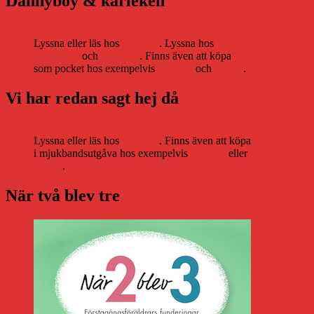
Dannyboy & kärleken
Lyssna eller läs hos
Storytel
. Lyssna hos
Bookbeat
och
Nextory
. Finns även att köpa
som pocket hos exempelvis
Adlibris
och
Bokus
.
Vi har redan sagt hej då
Lyssna eller läs hos
Storytel
. Finns även att köpa
i mjukbandsutgåva hos exempelvis
Adlibris
eller
Bokus
.
När två blev tre