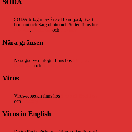
SODA
SODA-trilogin består av Bränd jord, Svart
horisont och Sargad himmel. Serien finns hos
Storytel
,
Bookbeat
och
Nextory
.
Nära gränsen
Nära gränsen-trilogin finns hos
Storytel
,
Bookbeat
och
Nextory
.
Virus
Virus-septetten finns hos
Storytel
,
Bookbeat
och
Nextory
.
Virus in English
De tre första böckerna i Virus-serien finns på