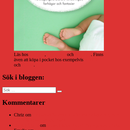
Läs hos
Storytel
,
Bookbeat
och
Nextory
. Finns
även att köpa i pocket hos exempelvis
Adlibris
och
Bokus
.
Sök i bloggen:
Sök
Sök
efter:
Kommentarer
Chriz
om
Läsplattan Storytel Reader må ha lagts ner, men
Teknifik tipsar om alternativ
Daniel Åberg
om
Viruset tickar på och Nära gränsen-helg