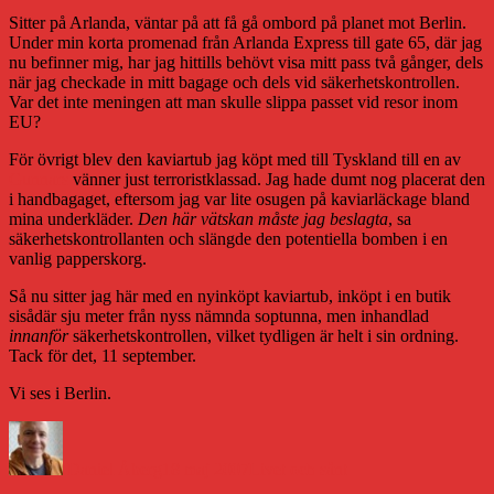
Sitter på Arlanda, väntar på att få gå ombord på planet mot Berlin.
Under min korta promenad från Arlanda Express till gate 65, där jag
nu befinner mig, har jag hittills behövt visa mitt pass två gånger, dels
när jag checkade in mitt bagage och dels vid säkerhetskontrollen.
Var det inte meningen att man skulle slippa passet vid resor inom
EU?
För övrigt blev den kaviartub jag köpt med till Tyskland till en av
Gunnars
vänner just terroristklassad. Jag hade dumt nog placerat den
i handbagaget, eftersom jag var lite osugen på kaviarläckage bland
mina underkläder.
Den här vätskan måste jag beslagta
, sa
säkerhetskontrollanten och slängde den potentiella bomben i en
vanlig papperskorg.
Så nu sitter jag här med en nyinköpt kaviartub, inköpt i en butik
sisådär sju meter från nyss nämnda soptunna, men inhandlad
innanför
säkerhetskontrollen, vilket tydligen är helt i sin ordning.
Tack för det, 11 september.
Vi ses i Berlin.
Författare
Publicerat
Kategorier
den
Daniel Åberg
18 maj 2007
Livet och sånt