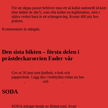
För att slippa passet behöver man ett så kallat nationellt id-kort
(hur tänkte de där?), som ofta kallas eu-legitimation, men i
själva verket bara är ett schengen-leg. Kostar 400 pix hos
polisen.
Kommentarer är stängda.
Inläggsnavigering
Föregående
Föregående
Jag kan tydligen snart komma att bli laglig
Nästa
inlägg:
Nästa
Ich bin ein Berliner (1)
inlägg:
Den sista bikten – första delen i
prästdeckarserien Fader vår
Ges ut 30 juni som ljudbok, e-bok och
pappersbok. Lägg den i bokhyllan redan nu hos
Storytel
,
Bookbeat
och
Nextory
.
SODA
SODA-trilogin består av Bränd jord, Svart