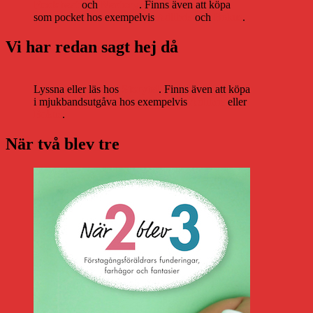
Bookbeat
och
Nextory
. Finns även att köpa
som pocket hos exempelvis
Adlibris
och
Bokus
.
Vi har redan sagt hej då
Lyssna eller läs hos
Storytel
. Finns även att köpa
i mjukbandsutgåva hos exempelvis
Adlibris
eller
Bokus
.
När två blev tre