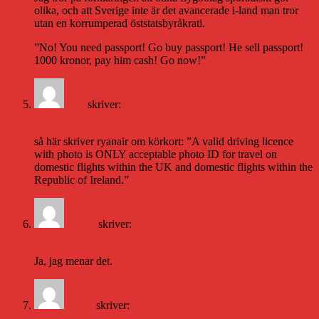
olika, och att Sverige inte är det avancerade i-land man tror
utan en korrumperad öststatsbyråkrati.
”No! You need passport! Go buy passport! He sell passport!
1000 kronor, pay him cash! Go now!”
ipet
skriver:
19 maj 2007 kl. 10:09
så här skriver ryanair om körkort: ”A valid driving licence
with photo is ONLY acceptable photo ID for travel on
domestic flights within the UK and domestic flights within the
Republic of Ireland.”
Karin
skriver:
19 maj 2007 kl. 19:17
Ja, jag menar det.
karin
skriver:
20 maj 2007 kl. 23:02