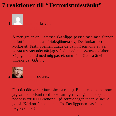
7 reaktioner till “Terroristmisstänkt”
josefine
skriver:
18 maj 2007 kl. 17:18
A men grejen är ju att man ska slippa passet, men man slipper
ju fortfarande inte att fotolegitimera sig. Det funkar med
körkortet! Fast i Spanien tittade de på mig som om jag var
värsta rese-retardet när jag viftade med mitt svenska körkort.
Så jag har alltid med mig passet, omutifall. Och så är vi
tillbaka på ”GÅ”…
Daniel
skriver:
18 maj 2007 kl. 17:27
Fast det där verkar inte stämma riktigt. En kille på planet som
jag var löst bekant med blev nämligen tvungen att köpa ett
nödpass för 1000 kronor nu på förmiddagen innan vi skulle
gå på. Körkort funkade inte alls. Det ligger en passhund
begraven här!