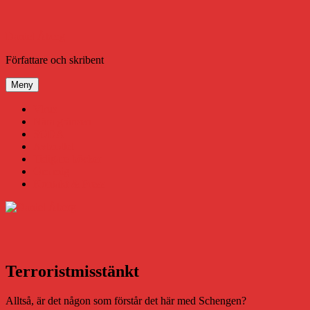
Hoppa
till
innehåll
Daniel Åberg
Författare och skribent
Meny
Virus
Nära gränsen
SODA
Avbrottet
Tidigare böcker
Om mig
Kontakt & Press
Terroristmisstänkt
Alltså, är det någon som förstår det här med Schengen?