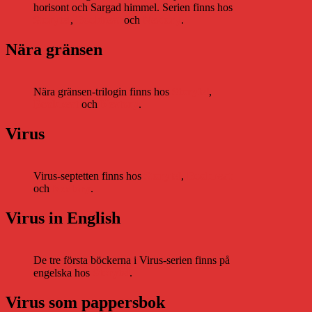
horisont och Sargad himmel. Serien finns hos
Storytel
,
Bookbeat
och
Nextory
.
Nära gränsen
Nära gränsen-trilogin finns hos
Storytel
,
Bookbeat
och
Nextory
.
Virus
Virus-septetten finns hos
Storytel
,
Bookbeat
och
Nextory
.
Virus in English
De tre första böckerna i Virus-serien finns på
engelska hos
Storytel
.
Virus som pappersbok