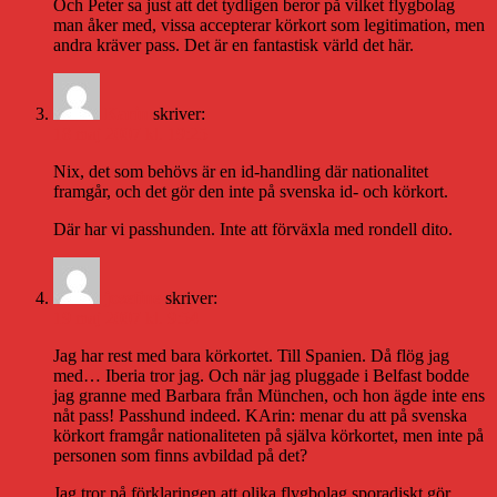
Och Peter sa just att det tydligen beror på vilket flygbolag
man åker med, vissa accepterar körkort som legitimation, men
andra kräver pass. Det är en fantastisk värld det här.
Karin
skriver:
18 maj 2007 kl. 19:25
Nix, det som behövs är en id-handling där nationalitet
framgår, och det gör den inte på svenska id- och körkort.
Där har vi passhunden. Inte att förväxla med rondell dito.
josefine
skriver:
19 maj 2007 kl. 9:54
Jag har rest med bara körkortet. Till Spanien. Då flög jag
med… Iberia tror jag. Och när jag pluggade i Belfast bodde
jag granne med Barbara från München, och hon ägde inte ens
nåt pass! Passhund indeed. KArin: menar du att på svenska
körkort framgår nationaliteten på själva körkortet, men inte på
personen som finns avbildad på det?
Jag tror på förklaringen att olika flygbolag sporadiskt gör