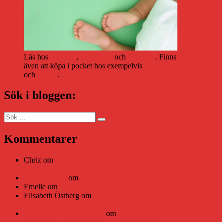
Läs hos
Storytel
,
Bookbeat
och
Nextory
. Finns
även att köpa i pocket hos exempelvis
Adlibris
och
Bokus
.
Sök i bloggen:
Sök
Sök
efter:
Kommentarer
Chriz
om
Läsplattan Storytel Reader må ha lagts ner, men
Teknifik tipsar om alternativ
Daniel Åberg
om
Viruset tickar på och Nära gränsen-helg
Emelie
om
Viruset tickar på och Nära gränsen-helg
Elisabeth Östberg
om
Läsplattan Storytel Reader må ha lagts
ner, men Teknifik tipsar om alternativ
Elin Häggberg // Teknifik
om
Läsplattan Storytel Reader må