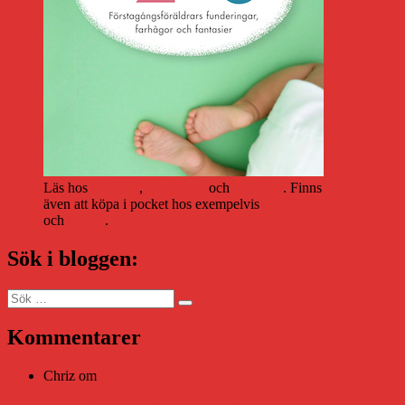
Läs hos
Storytel
,
Bookbeat
och
Nextory
. Finns
även att köpa i pocket hos exempelvis
Adlibris
och
Bokus
.
Sök i bloggen:
Sök
Sök
efter:
Kommentarer
Chriz
om
Läsplattan Storytel Reader må ha lagts ner, men
Teknifik tipsar om alternativ