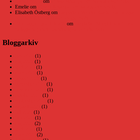
Daniel Åberg
om
Viruset tickar på och Nära gränsen-helg
Emelie
om
Viruset tickar på och Nära gränsen-helg
Elisabeth Östberg
om
Läsplattan Storytel Reader må ha lagts
ner, men Teknifik tipsar om alternativ
Elin Häggberg // Teknifik
om
Läsplattan Storytel Reader må
ha lagts ner, men Teknifik tipsar om alternativ
Bloggarkiv
juni 2026
(1)
maj 2026
(1)
april 2026
(1)
mars 2026
(1)
januari 2026
(1)
december 2025
(1)
november 2025
(1)
oktober 2025
(1)
september 2025
(1)
augusti 2025
(1)
juli 2025
(1)
juni 2025
(1)
maj 2025
(2)
april 2025
(1)
mars 2025
(2)