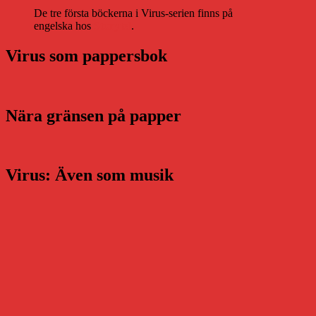
De tre första böckerna i Virus-serien finns på
engelska hos
Storytel
.
Virus som pappersbok
Nära gränsen på papper
Virus: Även som musik