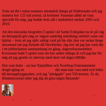
Ge Capitol en julklapp!
Trots att det i mina romaner mestadels hängs på Södermalm och jag
numera bor 125 mil norrut, så kommer Vasastan alltid att vara
speciellt för mig, jag bodde trots allt i stadsdelen mellan 2003 och
2010.
Att den klassiska biografen Capitol vid Sankt Eriksplan nu är på väg
att återuppstå gör mig av någon underlig anledning oerhört varm om
hjärtat – trots att jag själv aldrig varit på bio där, den var sedan länge
insomnad när jag flyttade till Stockholm. Jag
tror
att jag har varit där
i ett jobbrelaterat sammanhang en gång, slagverksensemblen
Kroumata hade Capitol som sin bas under många år och jag har för
mig att jag gjorde en intervju med dem vid något tillfälle.
Hur som helst – nu har Njutafilms och NonStop Entertainment
dragit igång en
Kickstarterkampanj
där man kan vara med och bidra
till återuppbyggnaden, och jag ”pledgade” just 550 kronor. Är du
filmintresserad råder jag dig att göra något liknande!
Författare
Publicerat
Kategorier
Etiketter
den
Daniel Åberg
25 december 2016
Livet och sånt
biograf
,
Capitol
,
Stockholm
,
Vasastan