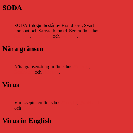
SODA
SODA-trilogin består av Bränd jord, Svart
horisont och Sargad himmel. Serien finns hos
Storytel
,
Bookbeat
och
Nextory
.
Nära gränsen
Nära gränsen-trilogin finns hos
Storytel
,
Bookbeat
och
Nextory
.
Virus
Virus-septetten finns hos
Storytel
,
Bookbeat
och
Nextory
.
Virus in English