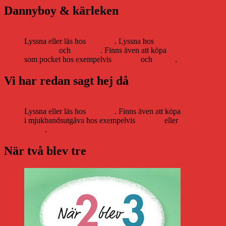
Dannyboy & kärleken
Lyssna eller läs hos
Storytel
. Lyssna hos
Bookbeat
och
Nextory
. Finns även att köpa
som pocket hos exempelvis
Adlibris
och
Bokus
.
Vi har redan sagt hej då
Lyssna eller läs hos
Storytel
. Finns även att köpa
i mjukbandsutgåva hos exempelvis
Adlibris
eller
Bokus
.
När två blev tre