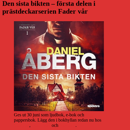
Den sista bikten – första delen i
prästdeckarserien Fader vår
Ges ut 30 juni som ljudbok, e-bok och
pappersbok. Lägg den i bokhyllan redan nu hos
Storytel
,
Bookbeat
och
Nextory
.