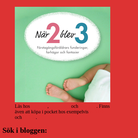
Läs hos
Storytel
,
Bookbeat
och
Nextory
. Finns
även att köpa i pocket hos exempelvis
Adlibris
och
Bokus
.
Sök i bloggen: