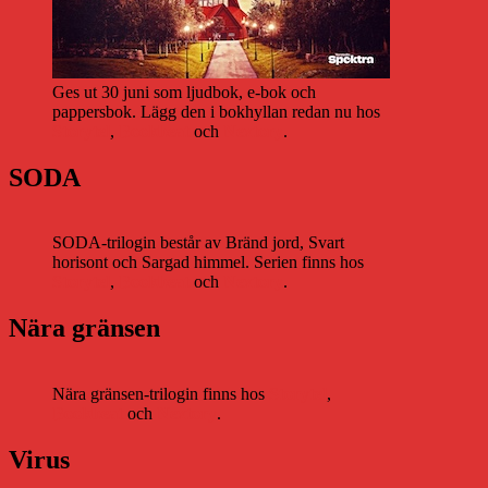
Ges ut 30 juni som ljudbok, e-bok och
pappersbok. Lägg den i bokhyllan redan nu hos
Storytel
,
Bookbeat
och
Nextory
.
SODA
SODA-trilogin består av Bränd jord, Svart
horisont och Sargad himmel. Serien finns hos
Storytel
,
Bookbeat
och
Nextory
.
Nära gränsen
Nära gränsen-trilogin finns hos
Storytel
,
Bookbeat
och
Nextory
.
Virus