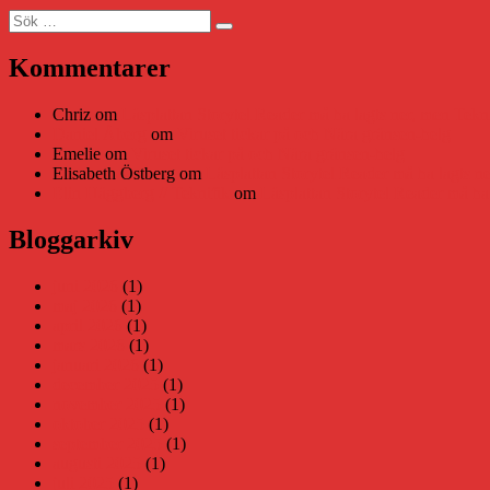
Sök
Sök
efter:
Kommentarer
Chriz
om
Läsplattan Storytel Reader må ha lagts ner, men Tekni
Daniel Åberg
om
Viruset tickar på och Nära gränsen-helg
Emelie
om
Viruset tickar på och Nära gränsen-helg
Elisabeth Östberg
om
Läsplattan Storytel Reader må ha lagts ne
Elin Häggberg // Teknifik
om
Läsplattan Storytel Reader må ha 
Bloggarkiv
juni 2026
(1)
maj 2026
(1)
april 2026
(1)
mars 2026
(1)
januari 2026
(1)
december 2025
(1)
november 2025
(1)
oktober 2025
(1)
september 2025
(1)
augusti 2025
(1)
juli 2025
(1)