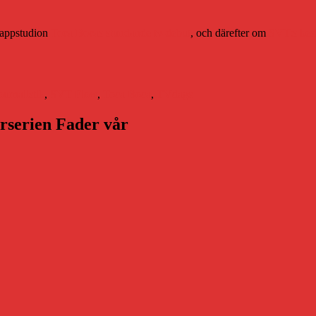
 appstudion
Toca Bocas stundande tv-debut
, och därefter om
SVT:s besl
ournalistik
,
SVT Flow
,
Toca Boca
,
TVdags
arserien Fader vår