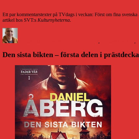
Kommentatorn
Ett par kommentarstexter på TVdags i veckan: Först om fina svenska
artikel hos SVT:s
Kulturnyheterna
.
Författare
Publicerat
Kategorier
Etiketter
den
Daniel Åberg
17 april 2015
Jobb och sånt
,
Media
#blogg100
,
j
Den sista bikten – första delen i prästdeck