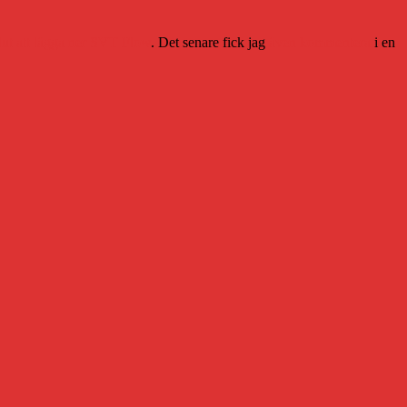
ut att lägga ner SVT Flow
. Det senare fick jag
även kommentera
i en