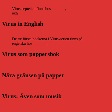
Virus-septetten finns hos
Storytel
,
Bookbeat
och
Nextory
.
Virus in English
De tre första böckerna i Virus-serien finns på
engelska hos
Storytel
.
Virus som pappersbok
Nära gränsen på papper
Virus: Även som musik