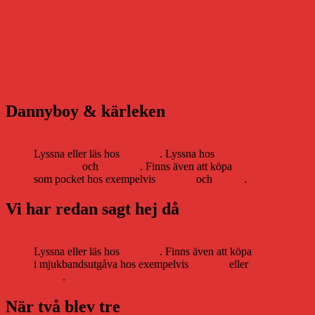
Dannyboy & kärleken
Lyssna eller läs hos
Storytel
. Lyssna hos
Bookbeat
och
Nextory
. Finns även att köpa
som pocket hos exempelvis
Adlibris
och
Bokus
.
Vi har redan sagt hej då
Lyssna eller läs hos
Storytel
. Finns även att köpa
i mjukbandsutgåva hos exempelvis
Adlibris
eller
Bokus
.
När två blev tre