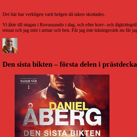
Uppe i det blå
Det här har verkligen varit helgen då taken skottades.
Vi åkte till stugan i Rovasuando i dag, och efter korv- och älgköttsgr
rensat och jag mör i armar och ben. Får jag inte träningsvärk nu får jag
Författare
Publicerat
Kategorier
den
Daniel Åberg
24 februari 2013
24 februari 2013
Livet och sånt
Den sista bikten – första delen i prästdeck