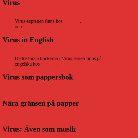
Virus
Virus-septetten finns hos
Storytel
,
Bookbeat
och
Nextory
.
Virus in English
De tre första böckerna i Virus-serien finns på
engelska hos
Storytel
.
Virus som pappersbok
Nära gränsen på papper
Virus: Även som musik