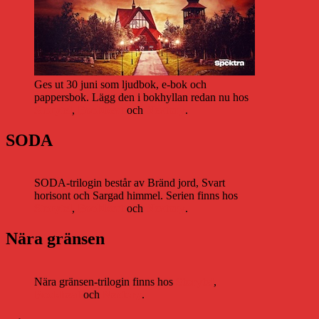
Ges ut 30 juni som ljudbok, e-bok och
pappersbok. Lägg den i bokhyllan redan nu hos
Storytel
,
Bookbeat
och
Nextory
.
SODA
SODA-trilogin består av Bränd jord, Svart
horisont och Sargad himmel. Serien finns hos
Storytel
,
Bookbeat
och
Nextory
.
Nära gränsen
Nära gränsen-trilogin finns hos
Storytel
,
Bookbeat
och
Nextory
.