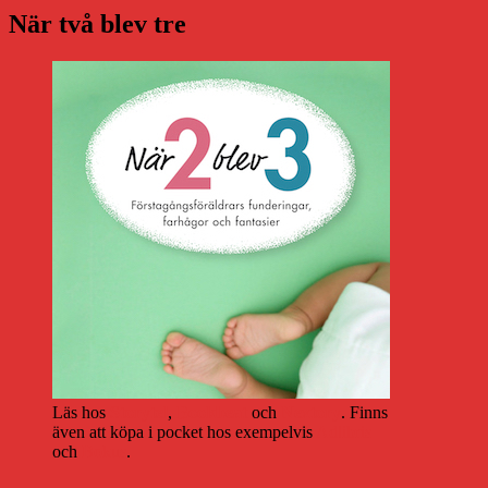
När två blev tre
Läs hos
Storytel
,
Bookbeat
och
Nextory
. Finns
även att köpa i pocket hos exempelvis
Adlibris
och
Bokus
.