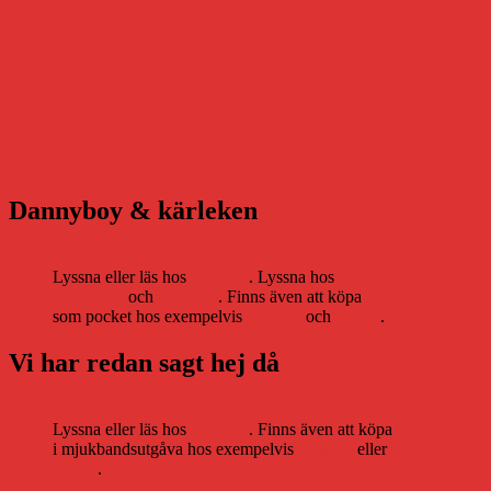
Dannyboy & kärleken
Lyssna eller läs hos
Storytel
. Lyssna hos
Bookbeat
och
Nextory
. Finns även att köpa
som pocket hos exempelvis
Adlibris
och
Bokus
.
Vi har redan sagt hej då
Lyssna eller läs hos
Storytel
. Finns även att köpa
i mjukbandsutgåva hos exempelvis
Adlibris
eller
Bokus
.