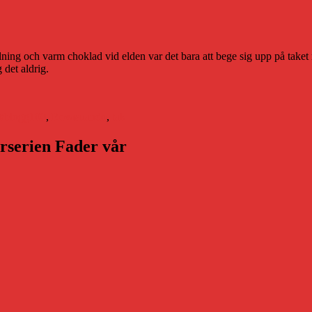
illning och varm choklad vid elden var det bara att bege sig upp på tak
 det aldrig.
Etiketter
#blogg100
,
Rovasuando
,
tak
arserien Fader vår