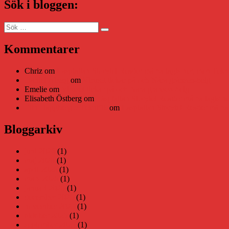
Sök i bloggen:
Sök
Sök
efter:
Kommentarer
Chriz
om
Läsplattan Storytel Reader må ha lagts ner, men Tekni
Daniel Åberg
om
Viruset tickar på och Nära gränsen-helg
Emelie
om
Viruset tickar på och Nära gränsen-helg
Elisabeth Östberg
om
Läsplattan Storytel Reader må ha lagts ne
Elin Häggberg // Teknifik
om
Läsplattan Storytel Reader må ha 
Bloggarkiv
juni 2026
(1)
maj 2026
(1)
april 2026
(1)
mars 2026
(1)
januari 2026
(1)
december 2025
(1)
november 2025
(1)
oktober 2025
(1)
september 2025
(1)