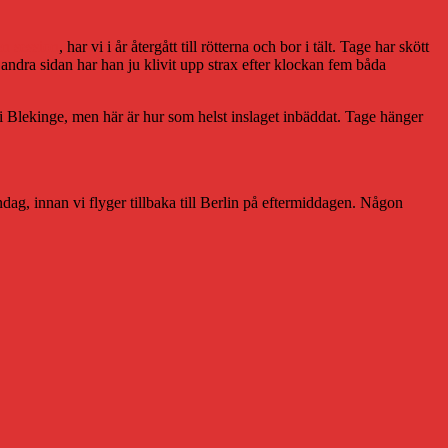
en session
, har vi i år återgått till rötterna och bor i tält. Tage har skött
å andra sidan har han ju klivit upp strax efter klockan fem båda
a i Blekinge, men här är hur som helst inslaget inbäddat. Tage hänger
öndag, innan vi flyger tillbaka till Berlin på eftermiddagen. Någon