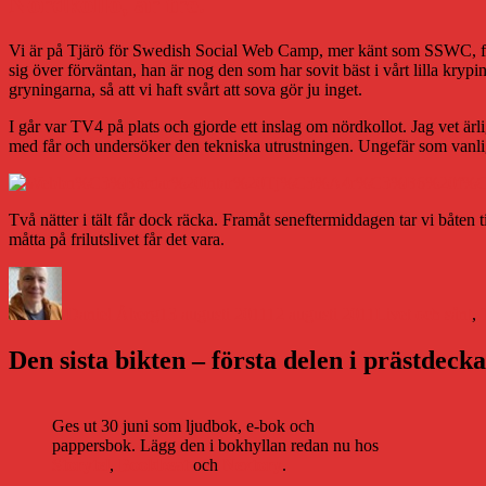
Nördkollo, år tre.
Vi är på Tjärö för Swedish Social Web Camp, mer känt som SSWC, för t
sig över förväntan, han är nog den som har sovit bäst i vårt lilla kryp
gryningarna, så att vi haft svårt att sova gör ju inget.
I går var TV4 på plats och gjorde ett inslag om nördkollot. Jag vet ärl
med får och undersöker den tekniska utrustningen. Ungefär som vanli
Två nätter i tält får dock räcka. Framåt seneftermiddagen tar vi båten t
måtta på frilutslivet får det vara.
Författare
Publicerat
Kategorier
den
Daniel Åberg
13 augusti 2011
12 augusti 2011
Livet och sånt
,
Den sista bikten – första delen i prästdeck
Ges ut 30 juni som ljudbok, e-bok och
pappersbok. Lägg den i bokhyllan redan nu hos
Storytel
,
Bookbeat
och
Nextory
.