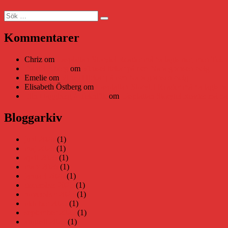
Sök
Sök
efter:
Kommentarer
Chriz
om
Läsplattan Storytel Reader må ha lagts ner, men Tekni
Daniel Åberg
om
Viruset tickar på och Nära gränsen-helg
Emelie
om
Viruset tickar på och Nära gränsen-helg
Elisabeth Östberg
om
Läsplattan Storytel Reader må ha lagts ne
Elin Häggberg // Teknifik
om
Läsplattan Storytel Reader må ha 
Bloggarkiv
juni 2026
(1)
maj 2026
(1)
april 2026
(1)
mars 2026
(1)
januari 2026
(1)
december 2025
(1)
november 2025
(1)
oktober 2025
(1)
september 2025
(1)
augusti 2025
(1)