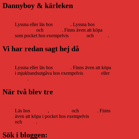
Dannyboy & kärleken
Lyssna eller läs hos
Storytel
. Lyssna hos
Bookbeat
och
Nextory
. Finns även att köpa
som pocket hos exempelvis
Adlibris
och
Bokus
.
Vi har redan sagt hej då
Lyssna eller läs hos
Storytel
. Finns även att köpa
i mjukbandsutgåva hos exempelvis
Adlibris
eller
Bokus
.
När två blev tre
Läs hos
Storytel
,
Bookbeat
och
Nextory
. Finns
även att köpa i pocket hos exempelvis
Adlibris
och
Bokus
.
Sök i bloggen: