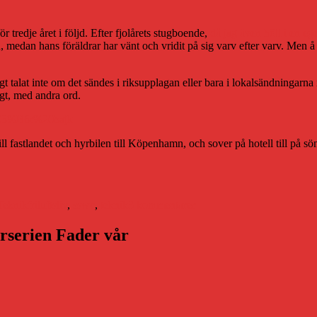
redje året i följd. Efter fjolårets stugboende,
då jag även höll i en eg
in, medan hans föräldrar har vänt och vridit på sig varv efter varv. Men 
igt talat inte om det sändes i riksupplagan eller bara i lokalsändningarn
gt, med andra ord.
ill fastlandet och hyrbilen till Köpenhamn, och sover på hotell till på s
Etiketter
till
Nördkollo,
Teknik
friluftsliv
,
sswc
,
teknik
3 kommentarer
år
tre.
arserien Fader vår