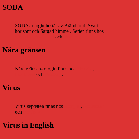
SODA
SODA-trilogin består av Bränd jord, Svart
horisont och Sargad himmel. Serien finns hos
Storytel
,
Bookbeat
och
Nextory
.
Nära gränsen
Nära gränsen-trilogin finns hos
Storytel
,
Bookbeat
och
Nextory
.
Virus
Virus-septetten finns hos
Storytel
,
Bookbeat
och
Nextory
.
Virus in English