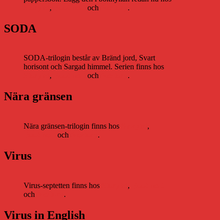
Storytel
,
Bookbeat
och
Nextory
.
SODA
SODA-trilogin består av Bränd jord, Svart
horisont och Sargad himmel. Serien finns hos
Storytel
,
Bookbeat
och
Nextory
.
Nära gränsen
Nära gränsen-trilogin finns hos
Storytel
,
Bookbeat
och
Nextory
.
Virus
Virus-septetten finns hos
Storytel
,
Bookbeat
och
Nextory
.
Virus in English