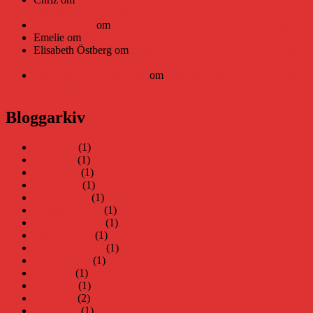
Teknifik tipsar om alternativ
Daniel Åberg
om
Viruset tickar på och Nära gränsen-helg
Emelie
om
Viruset tickar på och Nära gränsen-helg
Elisabeth Östberg
om
Läsplattan Storytel Reader må ha lagts
ner, men Teknifik tipsar om alternativ
Elin Häggberg // Teknifik
om
Läsplattan Storytel Reader må
ha lagts ner, men Teknifik tipsar om alternativ
Bloggarkiv
juni 2026
(1)
maj 2026
(1)
april 2026
(1)
mars 2026
(1)
januari 2026
(1)
december 2025
(1)
november 2025
(1)
oktober 2025
(1)
september 2025
(1)
augusti 2025
(1)
juli 2025
(1)
juni 2025
(1)
maj 2025
(2)
april 2025
(1)