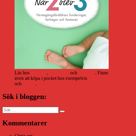
Läs hos
Storytel
,
Bookbeat
och
Nextory
. Finns
även att köpa i pocket hos exempelvis
Adlibris
och
Bokus
.
Sök i bloggen:
Sök
Sök
efter:
Kommentarer
Chriz
om
Läsplattan Storytel Reader må ha lagts ner, men