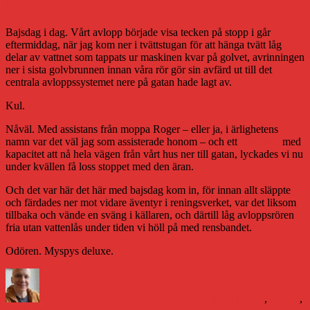
Rensbandet
Bajsdag i dag. Vårt avlopp började visa tecken på stopp i går
eftermiddag, när jag kom ner i tvättstugan för att hänga tvätt låg
delar av vattnet som tappats ur maskinen kvar på golvet, avrinningen
ner i sista golvbrunnen innan våra rör gör sin avfärd ut till det
centrala avloppssystemet nere på gatan hade lagt av.
Kul.
Nåväl. Med assistans från moppa Roger – eller ja, i ärlighetens
namn var det väl jag som assisterade honom – och ett
rensband
med
kapacitet att nå hela vägen från vårt hus ner till gatan, lyckades vi nu
under kvällen få loss stoppet med den äran.
Och det var här det här med bajsdag kom in, för innan allt släppte
och färdades ner mot vidare äventyr i reningsverket, var det liksom
tillbaka och vände en sväng i källaren, och därtill låg avloppsrören
fria utan vattenlås under tiden vi höll på med rensbandet.
Odören. Myspys deluxe.
Författare
Publicerat
Kategorier
Etiketter
den
Daniel Åberg
7 mars 2016
Livet och sånt
#blogg100
,
avlopp
,