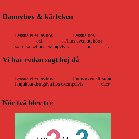
Dannyboy & kärleken
Lyssna eller läs hos
Storytel
. Lyssna hos
Bookbeat
och
Nextory
. Finns även att köpa
som pocket hos exempelvis
Adlibris
och
Bokus
.
Vi har redan sagt hej då
Lyssna eller läs hos
Storytel
. Finns även att köpa
i mjukbandsutgåva hos exempelvis
Adlibris
eller
Bokus
.
När två blev tre