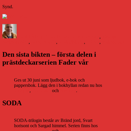
Synd.
Författare
Publicerat
Kategorier
Etikette
den
Daniel Åberg
19 oktober 2013
Livet och sånt
,
Vittangi
backhoppning
,
Janne Boklöv
,
Koskullskulle
,
LKAB
,
Malmberget
Den sista bikten – första delen i
prästdeckarserien Fader vår
Ges ut 30 juni som ljudbok, e-bok och
pappersbok. Lägg den i bokhyllan redan nu hos
Storytel
,
Bookbeat
och
Nextory
.
SODA
SODA-trilogin består av Bränd jord, Svart
horisont och Sargad himmel. Serien finns hos
Storytel
,
Bookbeat
och
Nextory
.