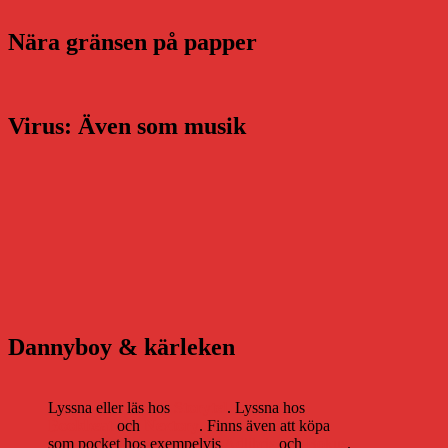
Nära gränsen på papper
Virus: Även som musik
Dannyboy & kärleken
Lyssna eller läs hos
Storytel
. Lyssna hos
Bookbeat
och
Nextory
. Finns även att köpa
som pocket hos exempelvis
Adlibris
och
Bokus
.