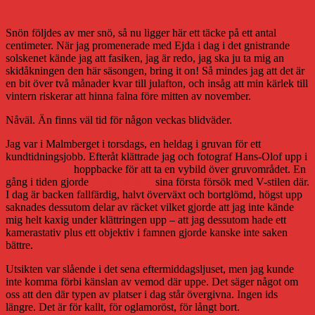
Snö, Malmberget och Janne Boklöv
Snön följdes av mer snö, så nu ligger här ett täcke på ett antal
centimeter. När jag promenerade med Ejda i dag i det gnistrande
solskenet kände jag att fasiken, jag är redo, jag ska ju ta mig an
skidåkningen den här säsongen, bring it on! Så mindes jag att det är
en bit över två månader kvar till julafton, och insåg att min kärlek till
vintern riskerar att hinna falna före mitten av november.
Nåväl. Än finns väl tid för någon veckas blidväder.
Jag var i Malmberget i torsdags, en heldag i gruvan för ett
kundtidningsjobb. Efteråt klättrade jag och fotograf Hans-Olof upp i
Koskullskulles
hoppbacke för att ta en vybild över gruvområdet. En
gång i tiden gjorde
Janne Boklöv
sina första försök med V-stilen där.
I dag är backen fallfärdig, halvt överväxt och bortglömd, högst upp
saknades dessutom delar av räcket vilket gjorde att jag inte kände
mig helt kaxig under klättringen upp – att jag dessutom hade ett
kamerastativ plus ett objektiv i famnen gjorde kanske inte saken
bättre.
Utsikten var slående i det sena eftermiddagsljuset, men jag kunde
inte komma förbi känslan av vemod där uppe. Det säger något om
oss att den där typen av platser i dag står övergivna. Ingen ids
längre. Det är för kallt, för oglamoröst, för långt bort.