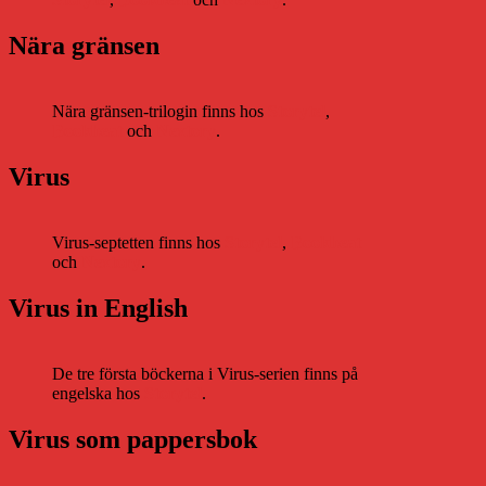
Nära gränsen
Nära gränsen-trilogin finns hos
Storytel
,
Bookbeat
och
Nextory
.
Virus
Virus-septetten finns hos
Storytel
,
Bookbeat
och
Nextory
.
Virus in English
De tre första böckerna i Virus-serien finns på
engelska hos
Storytel
.
Virus som pappersbok