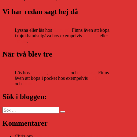
Vi har redan sagt hej då
Lyssna eller läs hos
Storytel
. Finns även att köpa
i mjukbandsutgåva hos exempelvis
Adlibris
eller
Bokus
.
När två blev tre
Läs hos
Storytel
,
Bookbeat
och
Nextory
. Finns
även att köpa i pocket hos exempelvis
Adlibris
och
Bokus
.
Sök i bloggen:
Sök
Sök
efter:
Kommentarer
Chriz
om
Läsplattan Storytel Reader må ha lagts ner, men