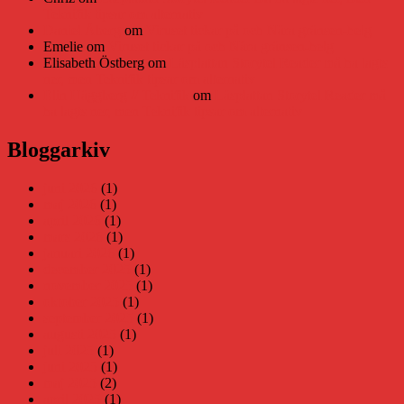
Teknifik tipsar om alternativ
Daniel Åberg
om
Viruset tickar på och Nära gränsen-helg
Emelie
om
Viruset tickar på och Nära gränsen-helg
Elisabeth Östberg
om
Läsplattan Storytel Reader må ha lagts
ner, men Teknifik tipsar om alternativ
Elin Häggberg // Teknifik
om
Läsplattan Storytel Reader må
ha lagts ner, men Teknifik tipsar om alternativ
Bloggarkiv
juni 2026
(1)
maj 2026
(1)
april 2026
(1)
mars 2026
(1)
januari 2026
(1)
december 2025
(1)
november 2025
(1)
oktober 2025
(1)
september 2025
(1)
augusti 2025
(1)
juli 2025
(1)
juni 2025
(1)
maj 2025
(2)
april 2025
(1)