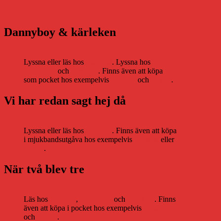
Dannyboy & kärleken
Lyssna eller läs hos
Storytel
. Lyssna hos
Bookbeat
och
Nextory
. Finns även att köpa
som pocket hos exempelvis
Adlibris
och
Bokus
.
Vi har redan sagt hej då
Lyssna eller läs hos
Storytel
. Finns även att köpa
i mjukbandsutgåva hos exempelvis
Adlibris
eller
Bokus
.
När två blev tre
Läs hos
Storytel
,
Bookbeat
och
Nextory
. Finns
även att köpa i pocket hos exempelvis
Adlibris
och
Bokus
.