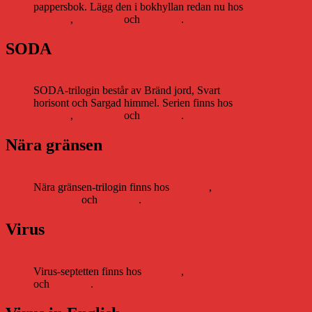
pappersbok. Lägg den i bokhyllan redan nu hos
Storytel
,
Bookbeat
och
Nextory
.
SODA
SODA-trilogin består av Bränd jord, Svart
horisont och Sargad himmel. Serien finns hos
Storytel
,
Bookbeat
och
Nextory
.
Nära gränsen
Nära gränsen-trilogin finns hos
Storytel
,
Bookbeat
och
Nextory
.
Virus
Virus-septetten finns hos
Storytel
,
Bookbeat
och
Nextory
.