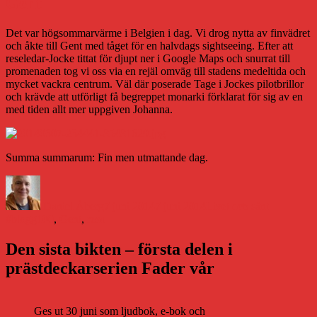
Gent
Det var högsommarvärme i Belgien i dag. Vi drog nytta av finvädret
och åkte till Gent med tåget för en halvdags sightseeing. Efter att
reseledar-Jocke tittat för djupt ner i Google Maps och snurrat till
promenaden tog vi oss via en rejäl omväg till stadens medeltida och
mycket vackra centrum. Väl där poserade Tage i Jockes pilotbrillor
och krävde att utförligt få begreppet monarki förklarat för sig av en
med tiden allt mer uppgiven Johanna.
Summa summarum: Fin men utmattande dag.
Författare
Publicerat
Kategorier
Etiketter
den
Daniel Åberg
7 juni 2014
7 juni 2014
Livet och sånt
#blogg100
,
Gent
,
resa
Den sista bikten – första delen i
prästdeckarserien Fader vår
Ges ut 30 juni som ljudbok, e-bok och