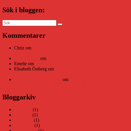
Sök i bloggen:
Sök
Sök
efter:
Kommentarer
Chriz
om
Läsplattan Storytel Reader må ha lagts ner, men
Teknifik tipsar om alternativ
Daniel Åberg
om
Viruset tickar på och Nära gränsen-helg
Emelie
om
Viruset tickar på och Nära gränsen-helg
Elisabeth Östberg
om
Läsplattan Storytel Reader må ha lagts
ner, men Teknifik tipsar om alternativ
Elin Häggberg // Teknifik
om
Läsplattan Storytel Reader må
ha lagts ner, men Teknifik tipsar om alternativ
Bloggarkiv
juni 2026
(1)
maj 2026
(1)
april 2026
(1)
mars 2026
(1)
januari 2026
(1)