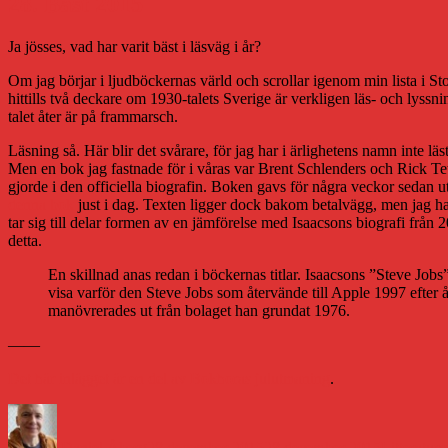
28. Bäst 2015
Ja jösses, vad har varit bäst i läsväg i år?
Om jag börjar i ljudböckernas värld och scrollar igenom min lista i 
hittills två deckare om 1930-talets Sverige är verkligen läs- och lyssni
talet åter är på frammarsch.
Läsning så. Här blir det svårare, för jag har i ärlighetens namn inte l
Men en bok jag fastnade för i våras var Brent Schlenders och Rick Te
gjorde i den officiella biografin. Boken gavs för några veckor sedan 
denna bok
just i dag. Texten ligger dock bakom betalvägg, men jag har
tar sig till delar formen av en jämförelse med Isaacsons biografi från
detta.
En skillnad anas redan i böckernas titlar. Isaacsons ”Steve Jobs”
visa varför den Steve Jobs som återvände till Apple 1997 efter
manövrerades ut från bolaget han grundat 1976.
——
Det här inlägget är en del av Bokhoras julutmaning
.
Författare
Publicerat
Kategorier
den
Daniel Åberg
28 december 2015
28 december 2015
Litteratur