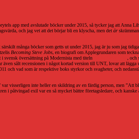
Storytels app med avslutade böcker under 2015, så tycker jag att Anna 
ngsvärda, och jag vet att det börjar bli en klyscha, men det
är
skrämmande
äst särskilt många böcker som getts ut under 2015, jag är ju som jag tidi
tzelis
Becoming Steve Jobs
, en biografi om Applegrundaren som tecknar
ut i svensk översättning på Modernista med titeln
Att bli Steve Jobs
, och
 även sålt recensionen i något kortad version till UNT, lovar att lägga 
 2011 och vad som är respektive boks styrkor och svagheter, och nedanstå
 var visserligen inte heller en skildring av en färdig person, men ”Att 
 åren i påtvingad exil var en så mycket bättre företagsledare, och kans
Etiketter
världen
,
Teknik
Anna Lihammer
,
apple
,
Att bli Steve Jobs
,
Än skyddar n