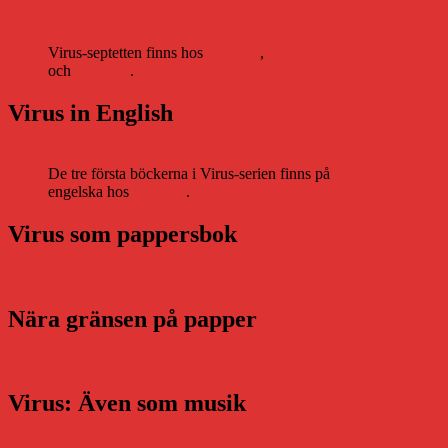
Virus-septetten finns hos
Storytel
,
Bookbeat
och
Nextory
.
Virus in English
De tre första böckerna i Virus-serien finns på
engelska hos
Storytel
.
Virus som pappersbok
Nära gränsen på papper
Virus: Även som musik