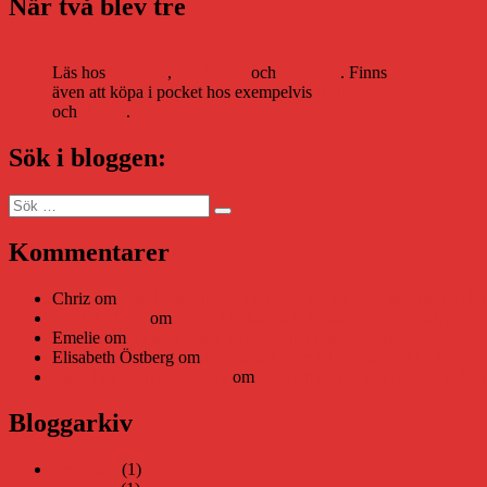
När två blev tre
Läs hos
Storytel
,
Bookbeat
och
Nextory
. Finns
även att köpa i pocket hos exempelvis
Adlibris
och
Bokus
.
Sök i bloggen:
Sök
Sök
efter:
Kommentarer
Chriz
om
Läsplattan Storytel Reader må ha lagts ner, men Tekni
Daniel Åberg
om
Viruset tickar på och Nära gränsen-helg
Emelie
om
Viruset tickar på och Nära gränsen-helg
Elisabeth Östberg
om
Läsplattan Storytel Reader må ha lagts ne
Elin Häggberg // Teknifik
om
Läsplattan Storytel Reader må ha 
Bloggarkiv
juni 2026
(1)