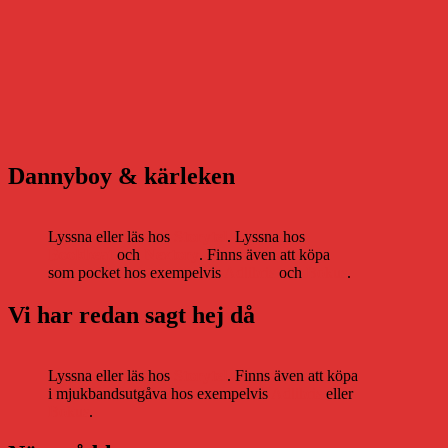
Dannyboy & kärleken
Lyssna eller läs hos
Storytel
. Lyssna hos
Bookbeat
och
Nextory
. Finns även att köpa
som pocket hos exempelvis
Adlibris
och
Bokus
.
Vi har redan sagt hej då
Lyssna eller läs hos
Storytel
. Finns även att köpa
i mjukbandsutgåva hos exempelvis
Adlibris
eller
Bokus
.