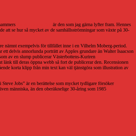
Lihammers
Än skyddar natten
är den som jag gärna lyfter fram. Hennes
 att se hur så mycket av de samhällsströmningar som växte på 30-
gare nämnt exempelvis för tillfället inne i en Vilhelm Moberg-period.
 ett delvis annorlunda porträtt av Apples grundare än Walter Isaacson
 som av en slump publicerar Västerbottens-Kuriren
min recension av
ut länk till deras öppna webb så fort de publicerar den. Recensionen
ende korta klipp från min text kan väl tjänstgöra som illustration av
bli Steve Jobs” är en berättelse som mycket tydligare försöker
ke även människa, än den oberäknelige 30-åring som 1985
atten
,
julutmaning 2015