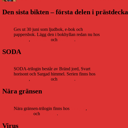
Den sista bikten – första delen i prästdeck
Ges ut 30 juni som ljudbok, e-bok och
pappersbok. Lägg den i bokhyllan redan nu hos
Storytel
,
Bookbeat
och
Nextory
.
SODA
SODA-trilogin består av Bränd jord, Svart
horisont och Sargad himmel. Serien finns hos
Storytel
,
Bookbeat
och
Nextory
.
Nära gränsen
Nära gränsen-trilogin finns hos
Storytel
,
Bookbeat
och
Nextory
.
Virus