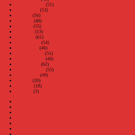
september 2007
(51)
augusti 2007
(53)
juli 2007
(56)
juni 2007
(40)
maj 2007
(55)
april 2007
(53)
mars 2007
(61)
februari 2007
(54)
januari 2007
(46)
december 2006
(51)
november 2006
(46)
oktober 2006
(62)
september 2006
(55)
augusti 2006
(49)
juli 2006
(20)
juni 2006
(18)
maj 2006
(3)
Virus
Nära gränsen
SODA
Avbrottet
Tidigare böcker
Om mig
Kontakt & Press