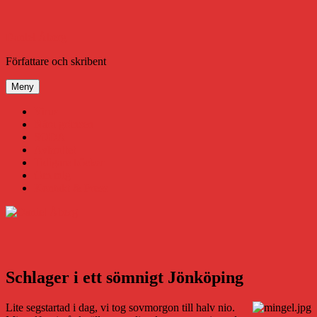
Hoppa
till
innehåll
Daniel Åberg
Författare och skribent
Meny
Virus
Nära gränsen
SODA
Avbrottet
Tidigare böcker
Om mig
Kontakt & Press
Schlager i ett sömnigt Jönköping
Lite segstartad i dag, vi tog sovmorgon till halv nio.