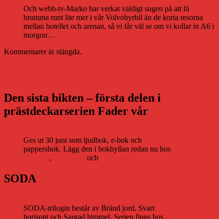
Och webb-tv-Marko har verkat väldigt sugen på att få
brumma runt lite mer i vår Volvohyrbil än de korta resorna
mellan hotellet och arenan, så vi får väl se om vi kollar in A6 i
morgon…
Kommentarer är stängda.
Inläggsnavigering
Föregående
Föregående
Kristian Luuk och jag
Nästa
inlägg:
Nästa
Bert Karlsson, talförbud och Vättern
inlägg:
Den sista bikten – första delen i
prästdeckarserien Fader vår
Ges ut 30 juni som ljudbok, e-bok och
pappersbok. Lägg den i bokhyllan redan nu hos
Storytel
,
Bookbeat
och
Nextory
.
SODA
SODA-trilogin består av Bränd jord, Svart
horisont och Sargad himmel. Serien finns hos