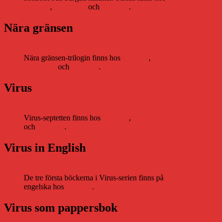
Storytel
,
Bookbeat
och
Nextory
.
Nära gränsen
Nära gränsen-trilogin finns hos
Storytel
,
Bookbeat
och
Nextory
.
Virus
Virus-septetten finns hos
Storytel
,
Bookbeat
och
Nextory
.
Virus in English
De tre första böckerna i Virus-serien finns på
engelska hos
Storytel
.
Virus som pappersbok