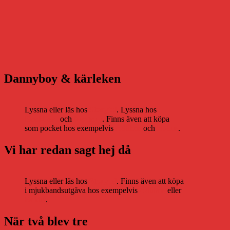
Dannyboy & kärleken
Lyssna eller läs hos
Storytel
. Lyssna hos
Bookbeat
och
Nextory
. Finns även att köpa
som pocket hos exempelvis
Adlibris
och
Bokus
.
Vi har redan sagt hej då
Lyssna eller läs hos
Storytel
. Finns även att köpa
i mjukbandsutgåva hos exempelvis
Adlibris
eller
Bokus
.
När två blev tre