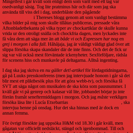
Mingelfest i går kväll som enligt dem som varit med ett tag var
osedvanligt såsig. Tog lite pratminus här och där som jag ska
använda till viss del i dag, underblåste den pågående
fåfängehistorien
i Thereses blogg genom att som vanligt bestämma
vilka bilder på mig som skulle tillåtas publiceras, pressade våra
Aftonbladetbekanta på vilka typer av chockartiklar de skulle kunna
vrida ur den otroligt snälla och chockfria dagen, men lyckades inte
få våra dem att säga mer än att
både vi och Expressen har nog
en
grej i morgon i alla fall
. Håhåjaja, jag är väldigt väldigt glad över att
slippa försöka skapa skandaler där de inte finns. Och det de fick ur
sig var väl också mest förväntade ickenyheter. Sexförföljare, rädsla
för scenens hiss och munkavle på deltagarna. Alltså ingenting.
I dag ska jag skriva en
nu gäller det!-artikel
för lördagstidningarna,
gå på Luuks presskonferens (men jag intervjuade honom i går så det
blir mest ett pliktbesök plus för att göra webb-tv), och försöka få
SVT att säga något om musikalen de ska köra som pausnummer. I
kväll går vi på genrep och kalasar väl lite, jobbandet börjar ju inte
förrän framåt seneftermiddagen i morgon. Och jag
måste
verkligen
försöka läsa lite i Lucía Etxebarrias
Beatriz och himlakropparna
, ska
intervjua henne på onsdag. Hur det ska hinnas med är dock en
annan femma.
För övrigt försökte jag uppsöka H&M vid 18.30 i går kväll, men
gågatan var officiellt nedsläckt, stängd och igenbommad. Till och