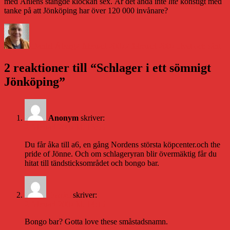
med Åhléns stängde klockan sex. Är det ändå inte
lite
konstigt med
tanke på att Jönköping har över 120 000 invånare?
Författare
Publicerat
Kategorier
den
Daniel Åberg
2 februari 2007
2 februari 2007
Livet och sånt
2 reaktioner till “Schlager i ett sömnigt
Jönköping”
Anonym
skriver:
2 februari 2007 kl. 13:55
Du får åka till a6, en gång Nordens största köpcenter.och the
pride of Jönne. Och om schlageryran blir övermäktig får du
hitat till tändsticksområdet och bongo bar.
Daniel
skriver:
2 februari 2007 kl. 14:15
Bongo bar? Gotta love these småstadsnamn.