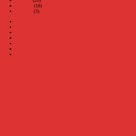
juli 2006
(20)
juni 2006
(18)
maj 2006
(3)
Virus
Nära gränsen
SODA
Avbrottet
Tidigare böcker
Om mig
Kontakt & Press
Daniel Åberg
Drivs med WordPress