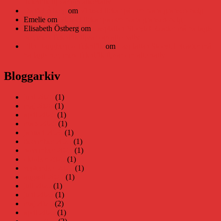
Teknifik tipsar om alternativ
Daniel Åberg
om
Viruset tickar på och Nära gränsen-helg
Emelie
om
Viruset tickar på och Nära gränsen-helg
Elisabeth Östberg
om
Läsplattan Storytel Reader må ha lagts
ner, men Teknifik tipsar om alternativ
Elin Häggberg // Teknifik
om
Läsplattan Storytel Reader må
ha lagts ner, men Teknifik tipsar om alternativ
Bloggarkiv
juni 2026
(1)
maj 2026
(1)
april 2026
(1)
mars 2026
(1)
januari 2026
(1)
december 2025
(1)
november 2025
(1)
oktober 2025
(1)
september 2025
(1)
augusti 2025
(1)
juli 2025
(1)
juni 2025
(1)
maj 2025
(2)
april 2025
(1)