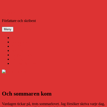
Hoppa
till
innehåll
Daniel Åberg
Författare och skribent
Meny
Virus
Nära gränsen
SODA
Avbrottet
Tidigare böcker
Om mig
Kontakt & Press
Och sommaren kom
Vardagen tickar på, trots sommarlovet. Jag försöker skriva varje dag,