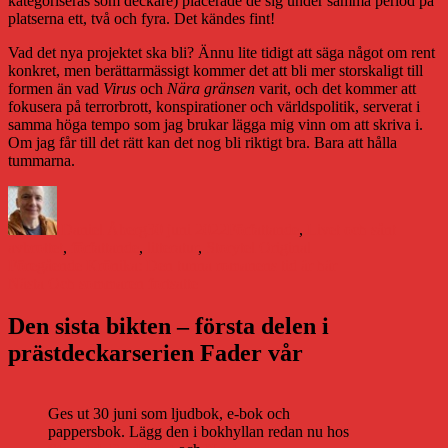
kategoriseras som deckare) placerade de sig under samma period på
platserna ett, två och fyra. Det kändes fint!
Vad det nya projektet ska bli? Ännu lite tidigt att säga något om rent
konkret, men berättarmässigt kommer det att bli mer storskaligt till
formen än vad
Virus
och
Nära gränsen
varit, och det kommer att
fokusera på terrorbrott, konspirationer och världspolitik, serverat i
samma höga tempo som jag brukar lägga mig vinn om att skriva i.
Om jag får till det rätt kan det nog bli riktigt bra. Bara att hålla
tummarna.
Författare
Publicerat
Kategorier
Etiketter
den
Daniel Åberg
30 juni 2022
Författande
,
Livet och sånt
avbrottet
,
författande
,
litteratur
,
Storytel Original
Inläggsnavigering
Föregående
Föregående
Krönika: Den tunna romanens tid är här
Nästa
inlägg:
Nästa
Och sommaren fortsatte
inlägg:
Den sista bikten – första delen i
prästdeckarserien Fader vår
Ges ut 30 juni som ljudbok, e-bok och
pappersbok. Lägg den i bokhyllan redan nu hos