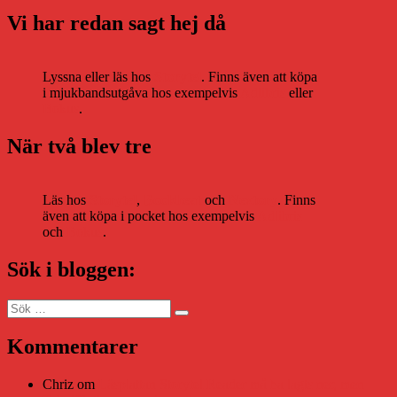
Vi har redan sagt hej då
Lyssna eller läs hos
Storytel
. Finns även att köpa
i mjukbandsutgåva hos exempelvis
Adlibris
eller
Bokus
.
När två blev tre
Läs hos
Storytel
,
Bookbeat
och
Nextory
. Finns
även att köpa i pocket hos exempelvis
Adlibris
och
Bokus
.
Sök i bloggen:
Sök
Sök
efter:
Kommentarer
Chriz
om
Läsplattan Storytel Reader må ha lagts ner, men