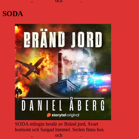
Storytel
,
Bookbeat
och
Nextory
.
SODA
SODA-trilogin består av Bränd jord, Svart
horisont och Sargad himmel. Serien finns hos
Storytel
,
Bookbeat
och
Nextory
.