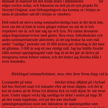
lämnade in manuset till den tredje delen i lättlästserien
Avbrottet
för
några veckor sedan, och fokuserar nu helt på ett nytt projekt för
Storytel Original, som förhoppningsvis ska komma ut i början av
nästa år (deadline satt till i början av oktober).
Helt enkelt att skriva kring sommarlovslediga barn är det dock inte,
även om det så klart är tusen gånger enklare nu när de är tolv
respektive nio år, och inte säg sju och fyra. Nu väntar dessutom
några högsommarveckor med gäster, flera resor, fotbollsskolor och
andra sommarrelaterade aktiviteter, så det jag brukar ha som mål
under ”vanliga” perioder om 10 000 tecken per skrivdag är det bara
att glömma. 3 000 är nog ett mer rimligt mål. Jag har hittills försökt
hålla normal uppstigningstid varje dag så att det går att skriva på
morgnarna innan kidsen vaknar, och det tänker jag försöka hålla i
även framledes.
Blekfärgad sommarförfattare, strax efter årets första dopp vid 
Lyssnandet på mina
Nära gränsen
-böcker tickar alltjämt på i hyfsad
fart hos Storytel snart två månader efter att trean släppts, och det är
kul att notera att de första två delarna fick en rejäl skjuts liv när trean
kom. Under någon vecka låg samtliga tre delar i serien på topp 30
på den totala topplistan, och på den mer nischade
spänningstopplistan (som inte inkluderar de spänningstitlar som