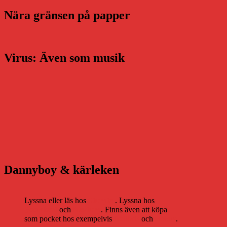
Nära gränsen på papper
Virus: Även som musik
Dannyboy & kärleken
Lyssna eller läs hos
Storytel
. Lyssna hos
Bookbeat
och
Nextory
. Finns även att köpa
som pocket hos exempelvis
Adlibris
och
Bokus
.