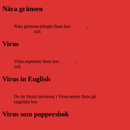
Nära gränsen
Nära gränsen-trilogin finns hos
Storytel
,
Bookbeat
och
Nextory
.
Virus
Virus-septetten finns hos
Storytel
,
Bookbeat
och
Nextory
.
Virus in English
De tre första böckerna i Virus-serien finns på
engelska hos
Storytel
.
Virus som pappersbok