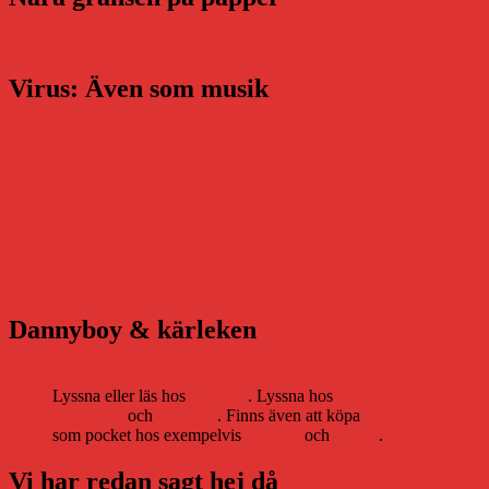
Virus: Även som musik
Dannyboy & kärleken
Lyssna eller läs hos
Storytel
. Lyssna hos
Bookbeat
och
Nextory
. Finns även att köpa
som pocket hos exempelvis
Adlibris
och
Bokus
.
Vi har redan sagt hej då