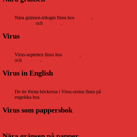
Nära gränsen-trilogin finns hos
Storytel
,
Bookbeat
och
Nextory
.
Virus
Virus-septetten finns hos
Storytel
,
Bookbeat
och
Nextory
.
Virus in English
De tre första böckerna i Virus-serien finns på
engelska hos
Storytel
.
Virus som pappersbok
Nära gränsen på papper