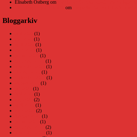
Elisabeth Östberg
om
Läsplattan Storytel Reader må ha lagts ne
Elin Häggberg // Teknifik
om
Läsplattan Storytel Reader må ha 
Bloggarkiv
juni 2026
(1)
maj 2026
(1)
april 2026
(1)
mars 2026
(1)
januari 2026
(1)
december 2025
(1)
november 2025
(1)
oktober 2025
(1)
september 2025
(1)
augusti 2025
(1)
juli 2025
(1)
juni 2025
(1)
maj 2025
(2)
april 2025
(1)
mars 2025
(2)
februari 2025
(1)
januari 2025
(1)
december 2024
(2)
november 2024
(1)