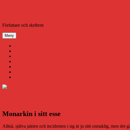
Hoppa
till
innehåll
Daniel Åberg
Författare och skribent
Meny
Virus
Nära gränsen
SODA
Avbrottet
Tidigare böcker
Om mig
Kontakt & Press
Monarkin i sitt esse
Alltså, själva jakten och incidenten i sig är ju rätt osmaklig, men det 