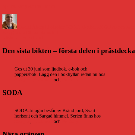
Spansk kung sköt full björn
Författare
Publicerat
Kategorier
den
Daniel Åberg
19 oktober 2006
19 oktober 2006
Livet och sånt
Inläggsnavigering
Föregående
Föregående
Ett mandarinskal
Nästa
inlägg:
Nästa
Not so hot spot
inlägg:
Den sista bikten – första delen i prästdeck
Ges ut 30 juni som ljudbok, e-bok och
pappersbok. Lägg den i bokhyllan redan nu hos
Storytel
,
Bookbeat
och
Nextory
.
SODA
SODA-trilogin består av Bränd jord, Svart
horisont och Sargad himmel. Serien finns hos
Storytel
,
Bookbeat
och
Nextory
.
Nära gränsen