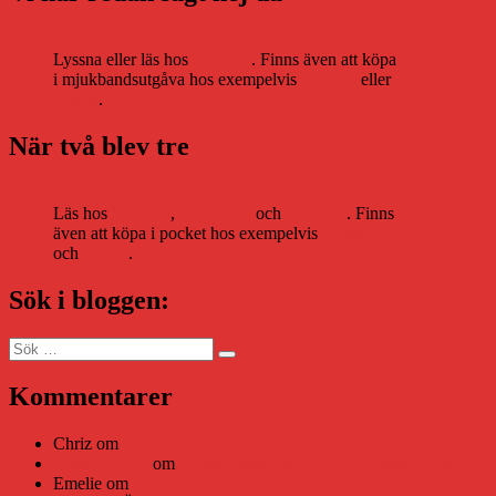
Lyssna eller läs hos
Storytel
. Finns även att köpa
i mjukbandsutgåva hos exempelvis
Adlibris
eller
Bokus
.
När två blev tre
Läs hos
Storytel
,
Bookbeat
och
Nextory
. Finns
även att köpa i pocket hos exempelvis
Adlibris
och
Bokus
.
Sök i bloggen:
Sök
Sök
efter:
Kommentarer
Chriz
om
Läsplattan Storytel Reader må ha lagts ner, men Tekni
Daniel Åberg
om
Viruset tickar på och Nära gränsen-helg
Emelie
om
Viruset tickar på och Nära gränsen-helg