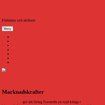
Hoppa
till
innehåll
Daniel Åberg
Författare och skribent
Meny
Virus
Nära gränsen
SODA
Avbrottet
Tidigare böcker
Om mig
Kontakt & Press
Marknadskrafter
Lars Ardelius
ger sitt förlag Norstedts en rejäl känga i
nya numret av 