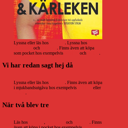
Lyssna eller läs hos
Storytel
. Lyssna hos
Bookbeat
och
Nextory
. Finns även att köpa
som pocket hos exempelvis
Adlibris
och
Bokus
.
Vi har redan sagt hej då
Lyssna eller läs hos
Storytel
. Finns även att köpa
i mjukbandsutgåva hos exempelvis
Adlibris
eller
Bokus
.
När två blev tre
Läs hos
Storytel
,
Bookbeat
och
Nextory
. Finns
även att köpa i pocket hos exempelvis
Adlibris