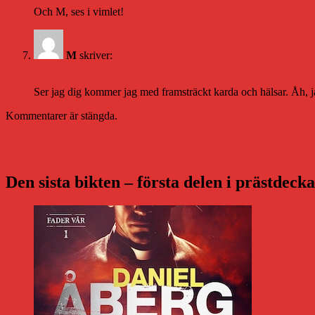
Och M, ses i vimlet!
M
skriver:
25 september 2008 kl. 9:09
Ser jag dig kommer jag med framsträckt karda och hälsar. Åh, j
Kommentarer är stängda.
Inläggsnavigering
Föregående
Föregående
Dags att släppa taget
Nästa
inlägg:
Nästa
Litteratur (och internet) är det nya svarta
inlägg:
Den sista bikten – första delen i prästdeck