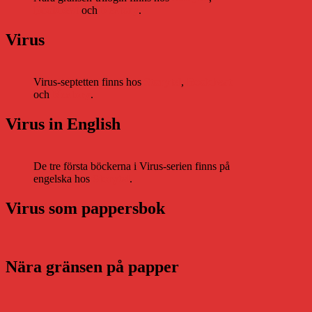
Bookbeat
och
Nextory
.
Virus
Virus-septetten finns hos
Storytel
,
Bookbeat
och
Nextory
.
Virus in English
De tre första böckerna i Virus-serien finns på
engelska hos
Storytel
.
Virus som pappersbok
Nära gränsen på papper