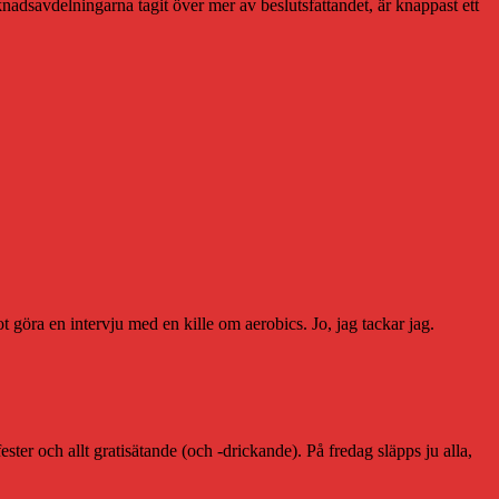
arknadsavdelningarna tagit över mer av beslutsfattandet, är knappast ett
 göra en intervju med en kille om aerobics. Jo, jag tackar jag.
ter och allt gratisätande (och -drickande). På fredag släpps ju alla,