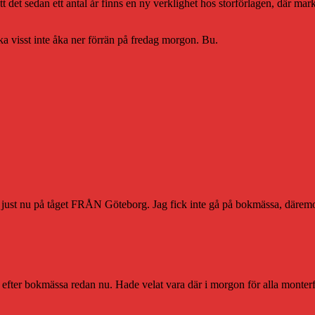
 att det sedan ett antal år finns en ny verklighet hos storförlagen, där m
ska visst inte åka ner förrän på fredag morgon. Bu.
er just nu på tåget FRÅN Göteborg. Jag fick inte gå på bokmässa, däremot
 efter bokmässa redan nu. Hade velat vara där i morgon för alla monterfes