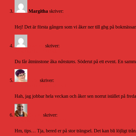
Margitha
skriver:
24 september 2008 kl. 22:58
Hej! Det är första gången som vi åker ner till gbg på bokmässan 
josefine
skriver:
24 september 2008 kl. 23:36
Du får åtminstone åka
nånstans
. Söderut på ett event. En samm
Julia
skriver:
25 september 2008 kl. 5:21
Hah, jag jobbar hela veckan och åker sen norrut istället på fredag. 
Daniel
skriver:
25 september 2008 kl. 8:01
Hm, tips… Tja, bered er på stor trängsel. Det kan bli löjligt trå