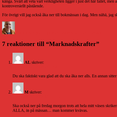
känga. Svårt att veta vart verkligheten ligger i just det här fallet, men
kontroversiellt påstående.
För övrigt vill jag också åka ner till bokmässan i dag. Men nähä, jag 
Författare
Publicerat
Kategorier
den
Daniel Åberg
24 september 2008
Boken och framtiden
7 reaktioner till “Marknadskrafter”
AL
skriver:
24 september 2008 kl. 18:41
Du ska faktiskt vara glad att du ska åka ner alls. En annan sitt
M
skriver:
24 september 2008 kl. 21:56
Ska också ner på fredag morgon trots att hela mitt väsen skriker
ALLA, in på mässan… man kommer kvävas.