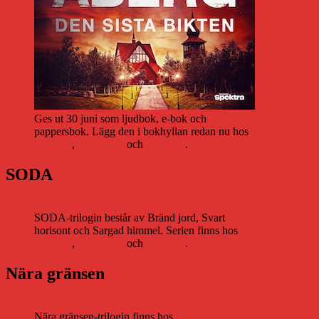
Ges ut 30 juni som ljudbok, e-bok och
pappersbok. Lägg den i bokhyllan redan nu hos
Storytel
,
Bookbeat
och
Nextory
.
SODA
SODA-trilogin består av Bränd jord, Svart
horisont och Sargad himmel. Serien finns hos
Storytel
,
Bookbeat
och
Nextory
.
Nära gränsen
Nära gränsen-trilogin finns hos
Storytel
,