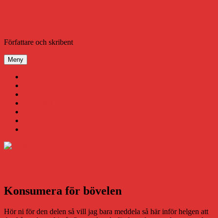
Hoppa
till
innehåll
Daniel Åberg
Författare och skribent
Meny
Virus
Nära gränsen
SODA
Avbrottet
Tidigare böcker
Om mig
Kontakt & Press
Konsumera för bövelen
Hör ni för den delen så vill jag bara meddela så här inför helgen att