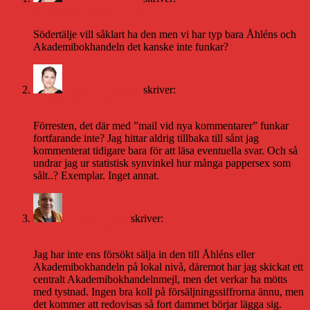
19 februari 2010 kl. 21:06
Södertälje vill såklart ha den men vi har typ bara Åhléns och
Akademibokhandeln det kanske inte funkar?
Jenny Dahlberg
skriver:
19 februari 2010 kl. 21:21
Förresten, det där med ”mail vid nya kommentarer” funkar
fortfarande inte? Jag hittar aldrig tillbaka till sånt jag
kommenterat tidigare bara för att läsa eventuella svar. Och så
undrar jag ur statistisk synvinkel hur många pappersex som
sålt..? Exemplar. Inget annat.
Daniel Åberg
skriver:
19 februari 2010 kl. 22:53
Jag har inte ens försökt sälja in den till Åhléns eller
Akademibokhandeln på lokal nivå, däremot har jag skickat ett
centralt Akademibokhandelnmejl, men det verkar ha mötts
med tystnad. Ingen bra koll på försäljningssiffrorna ännu, men
det kommer att redovisas så fort dammet börjar lägga sig.