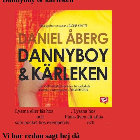
Lyssna eller läs hos
Storytel
. Lyssna hos
Bookbeat
och
Nextory
. Finns även att köpa
som pocket hos exempelvis
Adlibris
och
Bokus
.
Vi har redan sagt hej då