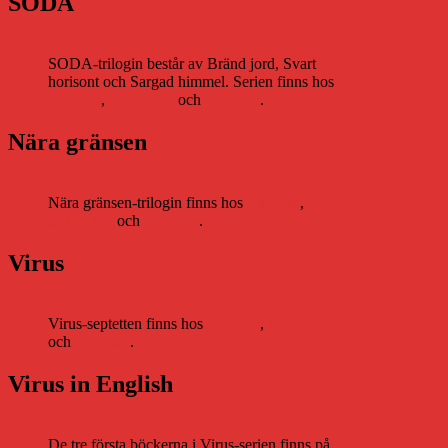
SODA
SODA-trilogin består av Bränd jord, Svart
horisont och Sargad himmel. Serien finns hos
Storytel
,
Bookbeat
och
Nextory
.
Nära gränsen
Nära gränsen-trilogin finns hos
Storytel
,
Bookbeat
och
Nextory
.
Virus
Virus-septetten finns hos
Storytel
,
Bookbeat
och
Nextory
.
Virus in English
De tre första böckerna i Virus-serien finns på