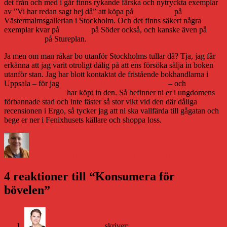
det från och med i går finns rykande färska och nytryckta exemplar
av ”Vi har redan sagt hej då” att köpa på
Pocketshop
på
Västermalmsgallerian i Stockholm. Och det finns säkert några
exemplar kvar på
Papercut
på Söder också, och kanske även på
Hedengrens
på Stureplan.
Ja men om man råkar bo utanför Stockholms tullar då? Tja, jag får
erkänna att jag varit otroligt dålig på att ens försöka sälja in boken
utanför stan. Jag har blott kontaktat de fristående bokhandlarna i
Uppsala – för jag
älskar ju
mitt gamla
fina Uppsala
– och
Celsiusbokhandeln
har köpt in den. Så befinner ni er i ungdomens
förbannade stad och inte fäster så stor vikt vid den där dåliga
recensionen i Ergo, så tycker jag att ni ska vallfärda till gågatan och
bege er ner i Fenixhusets källare och shoppa loss.
Författare
Publicerat
Kategorier
den
Daniel Åberg
19 februari 2010
Vi har redan sagt hej då
4 reaktioner till “Konsumera för
bövelen”
Jenny Dahlberg
skriver: