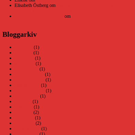
Elisabeth Östberg
om
Läsplattan Storytel Reader må ha lagts
ner, men Teknifik tipsar om alternativ
Elin Häggberg // Teknifik
om
Läsplattan Storytel Reader må
ha lagts ner, men Teknifik tipsar om alternativ
Bloggarkiv
juni 2026
(1)
maj 2026
(1)
april 2026
(1)
mars 2026
(1)
januari 2026
(1)
december 2025
(1)
november 2025
(1)
oktober 2025
(1)
september 2025
(1)
augusti 2025
(1)
juli 2025
(1)
juni 2025
(1)
maj 2025
(2)
april 2025
(1)
mars 2025
(2)
februari 2025
(1)
januari 2025
(1)