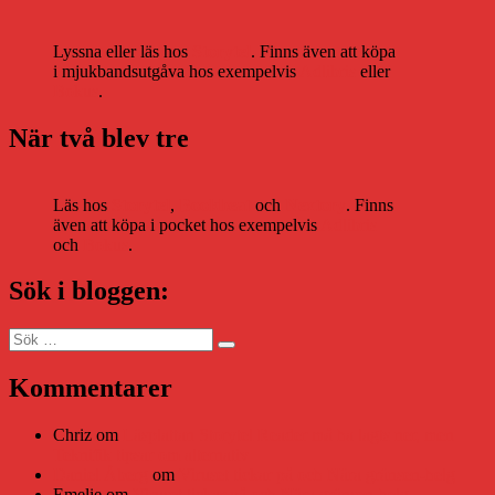
Lyssna eller läs hos
Storytel
. Finns även att köpa
i mjukbandsutgåva hos exempelvis
Adlibris
eller
Bokus
.
När två blev tre
Läs hos
Storytel
,
Bookbeat
och
Nextory
. Finns
även att köpa i pocket hos exempelvis
Adlibris
och
Bokus
.
Sök i bloggen:
Sök
Sök
efter:
Kommentarer
Chriz
om
Läsplattan Storytel Reader må ha lagts ner, men
Teknifik tipsar om alternativ
Daniel Åberg
om
Viruset tickar på och Nära gränsen-helg
Emelie
om
Viruset tickar på och Nära gränsen-helg