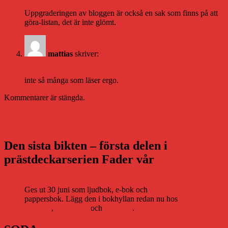
Uppgraderingen av bloggen är också en sak som finns på att
göra-listan, det är inte glömt.
mattias
skriver:
21 februari 2010 kl. 21:10
inte så många som läser ergo.
Kommentarer är stängda.
Inläggsnavigering
Föregående
Föregående
Det privata livet
Nästa
inlägg:
Nästa
Ståndsmässigt
inlägg:
Den sista bikten – första delen i
prästdeckarserien Fader vår
Ges ut 30 juni som ljudbok, e-bok och
pappersbok. Lägg den i bokhyllan redan nu hos
Storytel
,
Bookbeat
och
Nextory
.