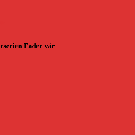
gs
arserien Fader vår