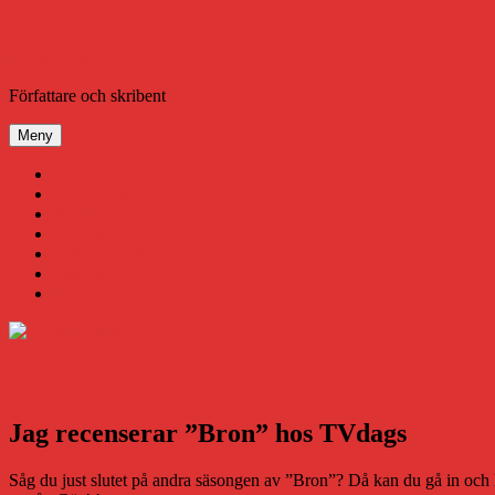
Hoppa
till
innehåll
Daniel Åberg
Författare och skribent
Meny
Virus
Nära gränsen
SODA
Avbrottet
Tidigare böcker
Om mig
Kontakt & Press
Jag recenserar ”Bron” hos TVdags
Såg du just slutet på andra säsongen av ”Bron”? Då kan du gå in och