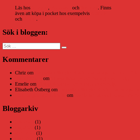
Läs hos
Storytel
,
Bookbeat
och
Nextory
. Finns
även att köpa i pocket hos exempelvis
Adlibris
och
Bokus
.
Sök i bloggen:
Sök
Sök
efter:
Kommentarer
Chriz
om
Läsplattan Storytel Reader må ha lagts ner, men Tekni
Daniel Åberg
om
Viruset tickar på och Nära gränsen-helg
Emelie
om
Viruset tickar på och Nära gränsen-helg
Elisabeth Östberg
om
Läsplattan Storytel Reader må ha lagts ne
Elin Häggberg // Teknifik
om
Läsplattan Storytel Reader må ha 
Bloggarkiv
juni 2026
(1)
maj 2026
(1)
april 2026
(1)
mars 2026
(1)