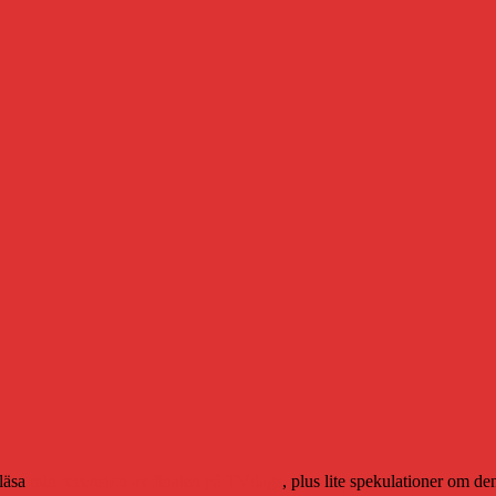
 läsa
min recension av finalen på TVdags
, plus lite spekulationer om d