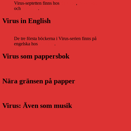
Virus-septetten finns hos
Storytel
,
Bookbeat
och
Nextory
.
Virus in English
De tre första böckerna i Virus-serien finns på
engelska hos
Storytel
.
Virus som pappersbok
Nära gränsen på papper
Virus: Även som musik