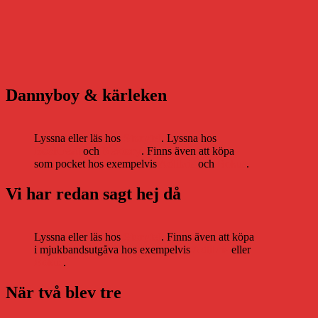
Dannyboy & kärleken
Lyssna eller läs hos
Storytel
. Lyssna hos
Bookbeat
och
Nextory
. Finns även att köpa
som pocket hos exempelvis
Adlibris
och
Bokus
.
Vi har redan sagt hej då
Lyssna eller läs hos
Storytel
. Finns även att köpa
i mjukbandsutgåva hos exempelvis
Adlibris
eller
Bokus
.
När två blev tre