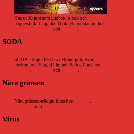
Ges ut 30 juni som ljudbok, e-bok och
pappersbok. Lägg den i bokhyllan redan nu hos
Storytel
,
Bookbeat
och
Nextory
.
SODA
SODA-trilogin består av Bränd jord, Svart
horisont och Sargad himmel. Serien finns hos
Storytel
,
Bookbeat
och
Nextory
.
Nära gränsen
Nära gränsen-trilogin finns hos
Storytel
,
Bookbeat
och
Nextory
.
Virus