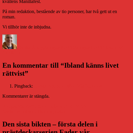
kvällens Manillafest.
På min redaktion, bestående av tio personer, har två gett ut en
roman.
Vi tillhör inte de inbjudna.
Författare
Publicerat
Kategorier
den
Daniel Åberg
26 augusti 2008
26 augusti 2008
Boken och
framtiden
En kommentar till “Ibland känns livet
rättvist”
Pingback:
Daniel Åberg » Olika falla ödets lott
Kommentarer är stängda.
Inläggsnavigering
Föregående
Föregående
Äsch, det är ju bara en ROMAN!
Nästa
inlägg:
Nästa
Om inbundet kontra pocket
inlägg:
Den sista bikten – första delen i
prästdeckarserien Fader vår