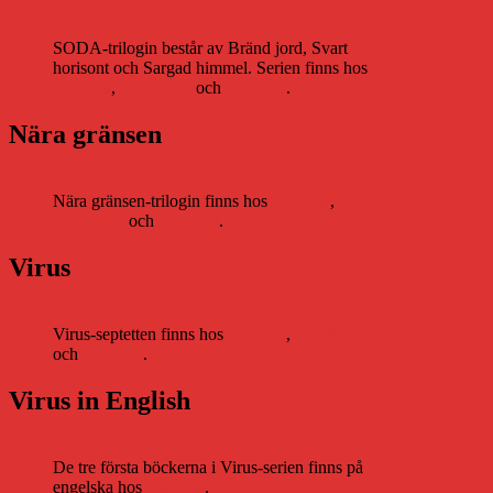
SODA-trilogin består av Bränd jord, Svart
horisont och Sargad himmel. Serien finns hos
Storytel
,
Bookbeat
och
Nextory
.
Nära gränsen
Nära gränsen-trilogin finns hos
Storytel
,
Bookbeat
och
Nextory
.
Virus
Virus-septetten finns hos
Storytel
,
Bookbeat
och
Nextory
.
Virus in English
De tre första böckerna i Virus-serien finns på
engelska hos
Storytel
.