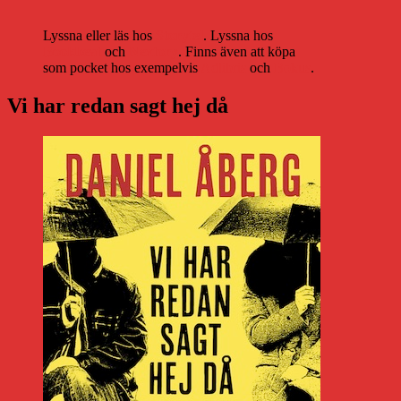
Lyssna eller läs hos
Storytel
. Lyssna hos
Bookbeat
och
Nextory
. Finns även att köpa
som pocket hos exempelvis
Adlibris
och
Bokus
.
Vi har redan sagt hej då