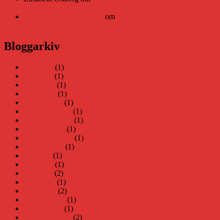
ner, men Teknifik tipsar om alternativ
Elin Häggberg // Teknifik
om
Läsplattan Storytel Reader må
ha lagts ner, men Teknifik tipsar om alternativ
Bloggarkiv
juni 2026
(1)
maj 2026
(1)
april 2026
(1)
mars 2026
(1)
januari 2026
(1)
december 2025
(1)
november 2025
(1)
oktober 2025
(1)
september 2025
(1)
augusti 2025
(1)
juli 2025
(1)
juni 2025
(1)
maj 2025
(2)
april 2025
(1)
mars 2025
(2)
februari 2025
(1)
januari 2025
(1)
december 2024
(2)