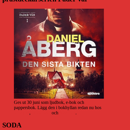
Ges ut 30 juni som ljudbok, e-bok och
pappersbok. Lägg den i bokhyllan redan nu hos
Storytel
,
Bookbeat
och
Nextory
.
SODA