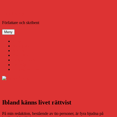
Hoppa
till
innehåll
Daniel Åberg
Författare och skribent
Meny
Virus
Nära gränsen
SODA
Avbrottet
Tidigare böcker
Om mig
Kontakt & Press
Ibland känns livet rättvist
På min redaktion, bestående av tio personer, är fyra bjudna på