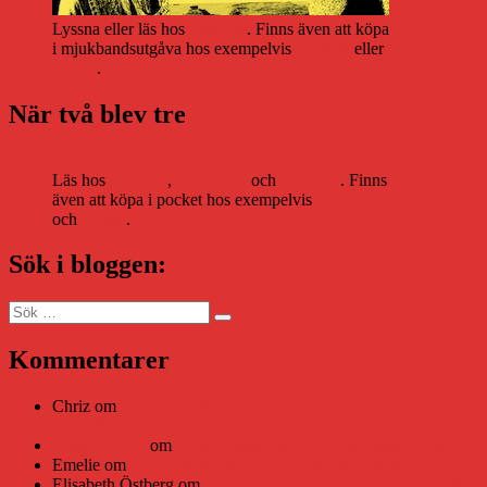
Lyssna eller läs hos
Storytel
. Finns även att köpa
i mjukbandsutgåva hos exempelvis
Adlibris
eller
Bokus
.
När två blev tre
Läs hos
Storytel
,
Bookbeat
och
Nextory
. Finns
även att köpa i pocket hos exempelvis
Adlibris
och
Bokus
.
Sök i bloggen:
Sök
Sök
efter:
Kommentarer
Chriz
om
Läsplattan Storytel Reader må ha lagts ner, men
Teknifik tipsar om alternativ
Daniel Åberg
om
Viruset tickar på och Nära gränsen-helg
Emelie
om
Viruset tickar på och Nära gränsen-helg
Elisabeth Östberg
om
Läsplattan Storytel Reader må ha lagts