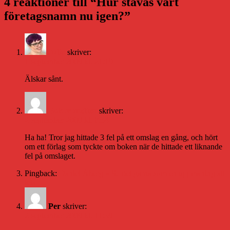
4 reaktioner till “Hur stavas vårt
företagsnamn nu igen?”
Julia
skriver:
1 september 2009 kl. 21:19
Älskar sånt.
Bokbrunetten
skriver:
2 september 2009 kl. 8:34
Ha ha! Tror jag hittade 3 fel på ett omslag en gång, och hört
om ett förlag som tyckte om boken när de hittade ett liknande
fel på omslaget.
Pingback:
Daniel Åberg » Se det gärna som en uppmaning att
leta
Per
skriver:
2 september 2009 kl. 11:39