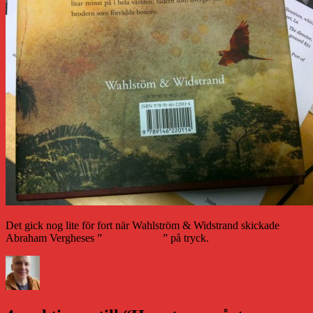
Det gick nog lite för fort när Wahlström & Widstrand skickade
Abraham Vergheses ”
Skära för sten
” på tryck.
Författare
Publicerat
Kategorier
den
Daniel Åberg
1 september 2009
Livet och sånt