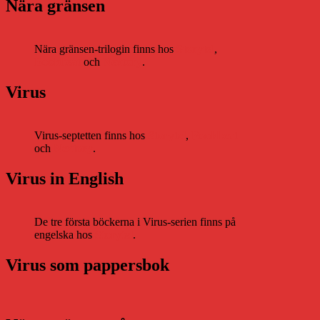
Nära gränsen
Nära gränsen-trilogin finns hos
Storytel
,
Bookbeat
och
Nextory
.
Virus
Virus-septetten finns hos
Storytel
,
Bookbeat
och
Nextory
.
Virus in English
De tre första böckerna i Virus-serien finns på
engelska hos
Storytel
.
Virus som pappersbok