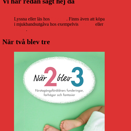
Vi har redan sagt hej då
Lyssna eller läs hos
Storytel
. Finns även att köpa
i mjukbandsutgåva hos exempelvis
Adlibris
eller
Bokus
.
När två blev tre