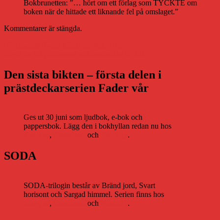
Bokbrunetten: ”… hört om ett förlag som TYCKTE om
boken när de hittade ett liknande fel på omslaget.”
Kommentarer är stängda.
Inläggsnavigering
Föregående
Föregående
Radio killed the video star
Nästa
inlägg:
Nästa
Se det gärna som en uppmaning att leta
inlägg:
Den sista bikten – första delen i
prästdeckarserien Fader vår
Ges ut 30 juni som ljudbok, e-bok och
pappersbok. Lägg den i bokhyllan redan nu hos
Storytel
,
Bookbeat
och
Nextory
.
SODA
SODA-trilogin består av Bränd jord, Svart
horisont och Sargad himmel. Serien finns hos
Storytel
,
Bookbeat
och
Nextory
.