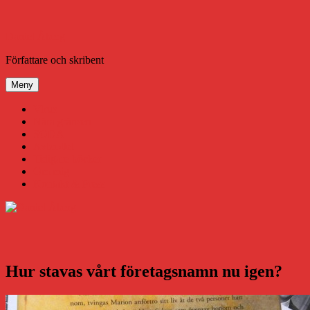
Hoppa
till
innehåll
Daniel Åberg
Författare och skribent
Meny
Virus
Nära gränsen
SODA
Avbrottet
Tidigare böcker
Om mig
Kontakt & Press
Hur stavas vårt företagsnamn nu igen?