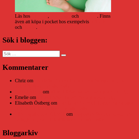
Läs hos
Storytel
,
Bookbeat
och
Nextory
. Finns
även att köpa i pocket hos exempelvis
Adlibris
och
Bokus
.
Sök i bloggen:
Sök
Sök
efter:
Kommentarer
Chriz
om
Läsplattan Storytel Reader må ha lagts ner, men
Teknifik tipsar om alternativ
Daniel Åberg
om
Viruset tickar på och Nära gränsen-helg
Emelie
om
Viruset tickar på och Nära gränsen-helg
Elisabeth Östberg
om
Läsplattan Storytel Reader må ha lagts
ner, men Teknifik tipsar om alternativ
Elin Häggberg // Teknifik
om
Läsplattan Storytel Reader må
ha lagts ner, men Teknifik tipsar om alternativ
Bloggarkiv