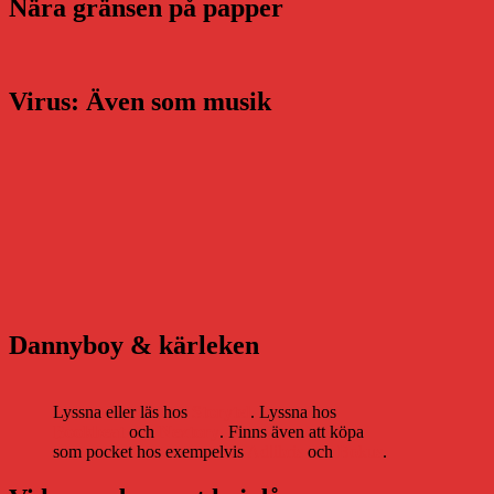
Nära gränsen på papper
Virus: Även som musik
Dannyboy & kärleken
Lyssna eller läs hos
Storytel
. Lyssna hos
Bookbeat
och
Nextory
. Finns även att köpa
som pocket hos exempelvis
Adlibris
och
Bokus
.