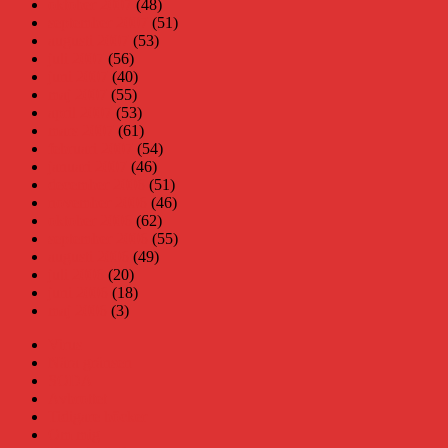
oktober 2007
(48)
september 2007
(51)
augusti 2007
(53)
juli 2007
(56)
juni 2007
(40)
maj 2007
(55)
april 2007
(53)
mars 2007
(61)
februari 2007
(54)
januari 2007
(46)
december 2006
(51)
november 2006
(46)
oktober 2006
(62)
september 2006
(55)
augusti 2006
(49)
juli 2006
(20)
juni 2006
(18)
maj 2006
(3)
Virus
Nära gränsen
SODA
Avbrottet
Tidigare böcker
Om mig