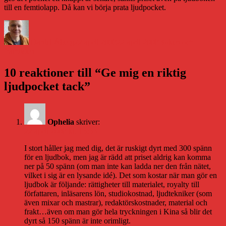
till en femtiolapp. Då kan vi börja prata ljudpocket.
Författare
Publicerat
Kategorier
den
Daniel Åberg
22 april 2008
22 april 2008
Boken och
framtiden
10 reaktioner till “Ge mig en riktig
ljudpocket tack”
Ophelia
skriver:
22 april 2008 kl. 13:53
I stort håller jag med dig, det är ruskigt dyrt med 300 spänn
för en ljudbok, men jag är rädd att priset aldrig kan komma
ner på 50 spänn (om man inte kan ladda ner den från nätet,
vilket i sig är en lysande idé). Det som kostar när man gör en
ljudbok är följande: rättigheter till materialet, royalty till
författaren, inläsarens lön, studiokostnad, ljudtekniker (som
även mixar och mastrar), redaktörskostnader, material och
frakt…även om man gör hela tryckningen i Kina så blir det
dyrt så 150 spänn är inte orimligt.