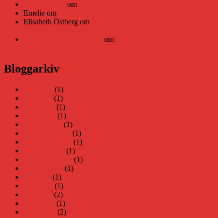
Daniel Åberg
om
Viruset tickar på och Nära gränsen-helg
Emelie
om
Viruset tickar på och Nära gränsen-helg
Elisabeth Östberg
om
Läsplattan Storytel Reader må ha lagts
ner, men Teknifik tipsar om alternativ
Elin Häggberg // Teknifik
om
Läsplattan Storytel Reader må
ha lagts ner, men Teknifik tipsar om alternativ
Bloggarkiv
juni 2026
(1)
maj 2026
(1)
april 2026
(1)
mars 2026
(1)
januari 2026
(1)
december 2025
(1)
november 2025
(1)
oktober 2025
(1)
september 2025
(1)
augusti 2025
(1)
juli 2025
(1)
juni 2025
(1)
maj 2025
(2)
april 2025
(1)
mars 2025
(2)