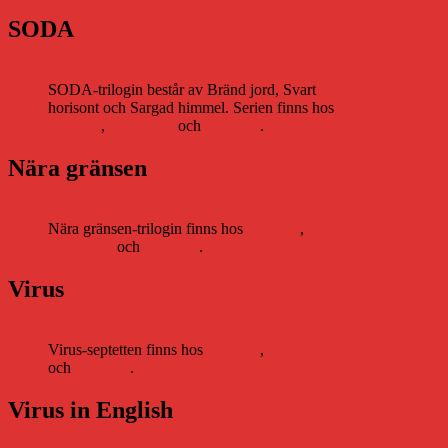
SODA
SODA-trilogin består av Bränd jord, Svart
horisont och Sargad himmel. Serien finns hos
Storytel
,
Bookbeat
och
Nextory
.
Nära gränsen
Nära gränsen-trilogin finns hos
Storytel
,
Bookbeat
och
Nextory
.
Virus
Virus-septetten finns hos
Storytel
,
Bookbeat
och
Nextory
.
Virus in English