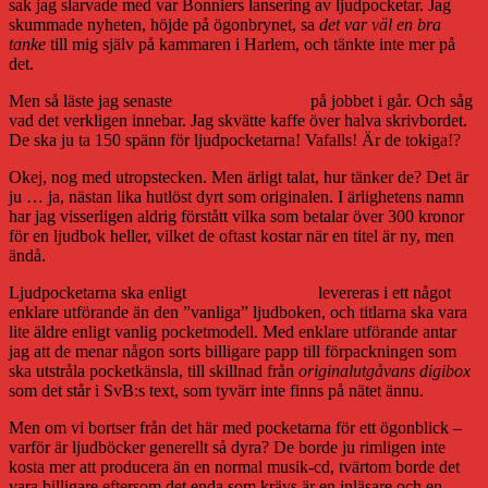
sak jag slarvade med var Bonniers lansering av ljudpocketar. Jag
skummade nyheten, höjde på ögonbrynet, sa
det var väl en bra
tanke
till mig själv på kammaren i Harlem, och tänkte inte mer på
det.
Men så läste jag senaste
Svensk Bokhandel
på jobbet i går. Och såg
vad det verkligen innebar. Jag skvätte kaffe över halva skrivbordet.
De ska ju ta 150 spänn för ljudpocketarna! Vafalls! Är de tokiga!?
Okej, nog med utropstecken. Men ärligt talat, hur tänker de? Det är
ju … ja, nästan lika hutlöst dyrt som originalen. I ärlighetens namn
har jag visserligen aldrig förstått vilka som betalar över 300 kronor
för en ljudbok heller, vilket de oftast kostar när en titel är ny, men
ändå.
Ljudpocketarna ska enligt
vår artikel i ämnet
levereras i ett något
enklare utförande än den ”vanliga” ljudboken, och titlarna ska vara
lite äldre enligt vanlig pocketmodell. Med enklare utförande antar
jag att de menar någon sorts billigare papp till förpackningen som
ska utstråla pocketkänsla, till skillnad från
originalutgåvans digibox
som det står i SvB:s text, som tyvärr inte finns på nätet ännu.
Men om vi bortser från det här med pocketarna för ett ögonblick –
varför är ljudböcker generellt så dyra? De borde ju rimligen inte
kosta mer att producera än en normal musik-cd, tvärtom borde det
vara billigare eftersom det enda som krävs är en inläsare och en