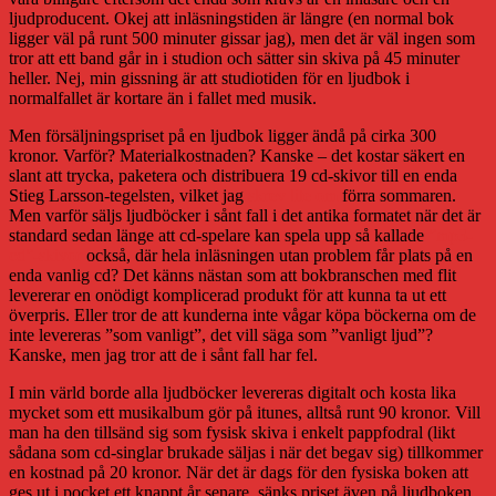
ljudproducent. Okej att inläsningstiden är längre (en normal bok
ligger väl på runt 500 minuter gissar jag), men det är väl ingen som
tror att ett band går in i studion och sätter sin skiva på 45 minuter
heller. Nej, min gissning är att studiotiden för en ljudbok i
normalfallet är kortare än i fallet med musik.
Men försäljningspriset på en ljudbok ligger ändå på cirka 300
kronor. Varför? Materialkostnaden? Kanske – det kostar säkert en
slant att trycka, paketera och distribuera 19 cd-skivor till en enda
Stieg Larsson-tegelsten, vilket jag
skrev lite om
förra sommaren.
Men varför säljs ljudböcker i sånt fall i det antika formatet när det är
standard sedan länge att cd-spelare kan spela upp så kallade
”mp3-
cd”-skivor
också, där hela inläsningen utan problem får plats på en
enda vanlig cd? Det känns nästan som att bokbranschen med flit
levererar en onödigt komplicerad produkt för att kunna ta ut ett
överpris. Eller tror de att kunderna inte vågar köpa böckerna om de
inte levereras ”som vanligt”, det vill säga som ”vanligt ljud”?
Kanske, men jag tror att de i sånt fall har fel.
I min värld borde alla ljudböcker levereras digitalt och kosta lika
mycket som ett musikalbum gör på itunes, alltså runt 90 kronor. Vill
man ha den tillsänd sig som fysisk skiva i enkelt pappfodral (likt
sådana som cd-singlar brukade säljas i när det begav sig) tillkommer
en kostnad på 20 kronor. När det är dags för den fysiska boken att
ges ut i pocket ett knappt år senare, sänks priset även på ljudboken