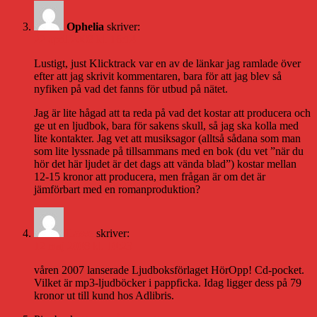
Ophelia
skriver:
22 april 2008 kl. 16:14
Lustigt, just Klicktrack var en av de länkar jag ramlade över
efter att jag skrivit kommentaren, bara för att jag blev så
nyfiken på vad det fanns för utbud på nätet.
Jag är lite hågad att ta reda på vad det kostar att producera och
ge ut en ljudbok, bara för sakens skull, så jag ska kolla med
lite kontakter. Jag vet att musiksagor (alltså sådana som man
som lite lyssnade på tillsammans med en bok (du vet ”när du
hör det här ljudet är det dags att vända blad”) kostar mellan
12-15 kronor att producera, men frågan är om det är
jämförbart med en romanproduktion?
Lasse
skriver:
12 maj 2008 kl. 10:23
våren 2007 lanserade Ljudboksförlaget HörOpp! Cd-pocket.
Vilket är mp3-ljudböcker i pappficka. Idag ligger dess på 79
kronor ut till kund hos Adlibris.