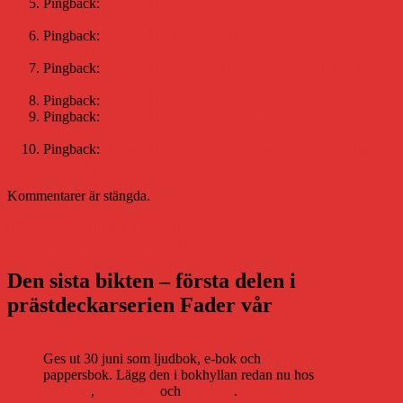
Pingback:
Daniel Åberg » See you at the other side of
nödrimmen
Pingback:
Daniel Åberg » DJtv #10 – Ljudboken som
vägrade lyfta
Pingback:
Daniel Åberg » Ljudböckerna, inte en repris men
nästan
Pingback:
Daniel Åberg » Unni Drougge, ljudboken och jag
Pingback:
Daniel Åberg » Har jag nu fått en riktig
ljudpocket?
Pingback:
Daniel Åberg » Dags för bokbranschen att sluta
mobba mp3-boken
Kommentarer är stängda.
Inläggsnavigering
Föregående
Föregående
Will Bokiboki be priceypricey?
Nästa
inlägg:
Nästa
Just one of those days (2)
inlägg:
Den sista bikten – första delen i
prästdeckarserien Fader vår
Ges ut 30 juni som ljudbok, e-bok och
pappersbok. Lägg den i bokhyllan redan nu hos
Storytel
,
Bookbeat
och
Nextory
.