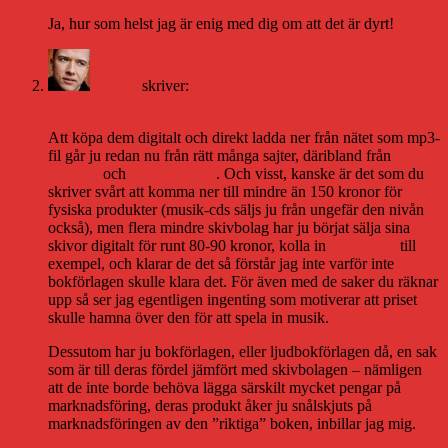
Ja, hur som helst jag är enig med dig om att det är dyrt!
Daniel
skriver:
22 april 2008 kl. 14:22
Att köpa dem digitalt och direkt ladda ner från nätet som mp3-
fil går ju redan nu från rätt många sajter, däribland från
Adlibris
och
Ljudboken.se
. Och visst, kanske är det som du
skriver svårt att komma ner till mindre än 150 kronor för
fysiska produkter (musik-cds säljs ju från ungefär den nivån
också), men flera mindre skivbolag har ju börjat sälja sina
skivor digitalt för runt 80-90 kronor, kolla in
Klicktrack
till
exempel, och klarar de det så förstår jag inte varför inte
bokförlagen skulle klara det. För även med de saker du räknar
upp så ser jag egentligen ingenting som motiverar att priset
skulle hamna över den för att spela in musik.
Dessutom har ju bokförlagen, eller ljudbokförlagen då, en sak
som är till deras fördel jämfört med skivbolagen – nämligen
att de inte borde behöva lägga särskilt mycket pengar på
marknadsföring, deras produkt åker ju snålskjuts på
marknadsföringen av den ”riktiga” boken, inbillar jag mig.