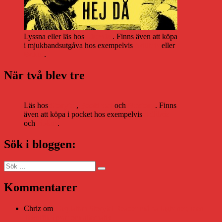
Lyssna eller läs hos
Storytel
. Finns även att köpa
i mjukbandsutgåva hos exempelvis
Adlibris
eller
Bokus
.
När två blev tre
Läs hos
Storytel
,
Bookbeat
och
Nextory
. Finns
även att köpa i pocket hos exempelvis
Adlibris
och
Bokus
.
Sök i bloggen:
Sök
Sök
efter:
Kommentarer
Chriz
om
Läsplattan Storytel Reader må ha lagts ner, men
Teknifik tipsar om alternativ