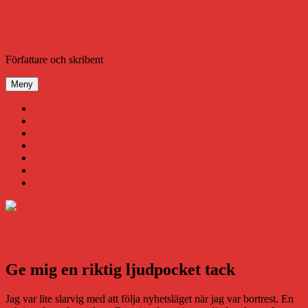
Hoppa
till
innehåll
Daniel Åberg
Författare och skribent
Meny
Virus
Nära gränsen
SODA
Avbrottet
Tidigare böcker
Om mig
Kontakt & Press
Ge mig en riktig ljudpocket tack
Jag var lite slarvig med att följa nyhetsläget när jag var bortrest. En