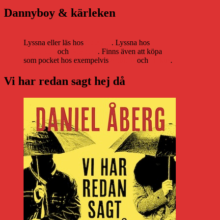
Dannyboy & kärleken
Lyssna eller läs hos
Storytel
. Lyssna hos
Bookbeat
och
Nextory
. Finns även att köpa
som pocket hos exempelvis
Adlibris
och
Bokus
.
Vi har redan sagt hej då