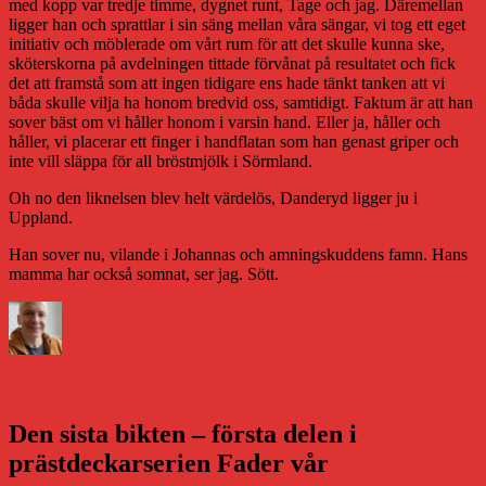
med kopp var tredje timme, dygnet runt, Tage och jag. Däremellan
ligger han och sprattlar i sin säng mellan våra sängar, vi tog ett eget
initiativ och möblerade om vårt rum för att det skulle kunna ske,
sköterskorna på avdelningen tittade förvånat på resultatet och fick
det att framstå som att ingen tidigare ens hade tänkt tanken att vi
båda skulle vilja ha honom bredvid oss, samtidigt. Faktum är att han
sover bäst om vi håller honom i varsin hand. Eller ja, håller och
håller, vi placerar ett finger i handflatan som han genast griper och
inte vill släppa för all bröstmjölk i Sörmland.
Oh no den liknelsen blev helt värdelös, Danderyd ligger ju i
Uppland.
Han sover nu, vilande i Johannas och amningskuddens famn. Hans
mamma har också somnat, ser jag. Sött.
Författare
Publicerat
Kategorier
den
Daniel Åberg
14 mars 2010
Livet och sånt
Inläggsnavigering
Föregående
Föregående
Förlossningsrapport #4
Nästa
inlägg:
Nästa
DJtv #55 – Hjälp, vi har fått barn!
inlägg:
Den sista bikten – första delen i
prästdeckarserien Fader vår