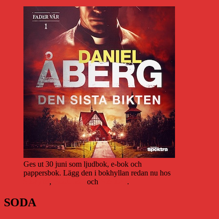
Ges ut 30 juni som ljudbok, e-bok och
pappersbok. Lägg den i bokhyllan redan nu hos
Storytel
,
Bookbeat
och
Nextory
.
SODA