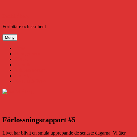
Hoppa
till
innehåll
Daniel Åberg
Författare och skribent
Meny
Virus
Nära gränsen
SODA
Avbrottet
Tidigare böcker
Om mig
Kontakt & Press
Förlossningsrapport #5
Livet har blivit en smula upprepande de senaste dagarna. Vi äter