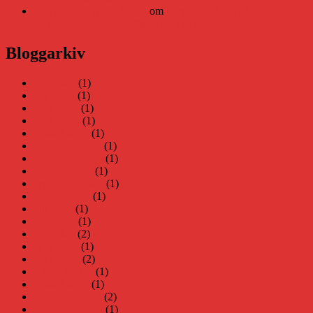
Elin Häggberg // Teknifik
om
Läsplattan Storytel Reader må
ha lagts ner, men Teknifik tipsar om alternativ
Bloggarkiv
juni 2026
(1)
maj 2026
(1)
april 2026
(1)
mars 2026
(1)
januari 2026
(1)
december 2025
(1)
november 2025
(1)
oktober 2025
(1)
september 2025
(1)
augusti 2025
(1)
juli 2025
(1)
juni 2025
(1)
maj 2025
(2)
april 2025
(1)
mars 2025
(2)
februari 2025
(1)
januari 2025
(1)
december 2024
(2)
november 2024
(1)