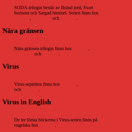
SODA-trilogin består av Bränd jord, Svart
horisont och Sargad himmel. Serien finns hos
Storytel
,
Bookbeat
och
Nextory
.
Nära gränsen
Nära gränsen-trilogin finns hos
Storytel
,
Bookbeat
och
Nextory
.
Virus
Virus-septetten finns hos
Storytel
,
Bookbeat
och
Nextory
.
Virus in English
De tre första böckerna i Virus-serien finns på
engelska hos
Storytel
.