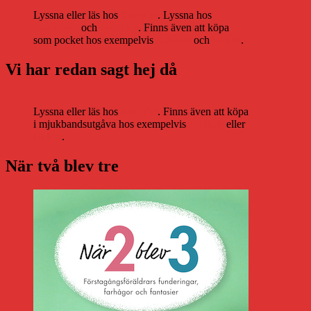
Lyssna eller läs hos
Storytel
. Lyssna hos
Bookbeat
och
Nextory
. Finns även att köpa
som pocket hos exempelvis
Adlibris
och
Bokus
.
Vi har redan sagt hej då
Lyssna eller läs hos
Storytel
. Finns även att köpa
i mjukbandsutgåva hos exempelvis
Adlibris
eller
Bokus
.
När två blev tre