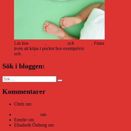
Läs hos
Storytel
,
Bookbeat
och
Nextory
. Finns
även att köpa i pocket hos exempelvis
Adlibris
och
Bokus
.
Sök i bloggen:
Sök
Sök
efter:
Kommentarer
Chriz
om
Läsplattan Storytel Reader må ha lagts ner, men
Teknifik tipsar om alternativ
Daniel Åberg
om
Viruset tickar på och Nära gränsen-helg
Emelie
om
Viruset tickar på och Nära gränsen-helg
Elisabeth Östberg
om
Läsplattan Storytel Reader må ha lagts
ner, men Teknifik tipsar om alternativ