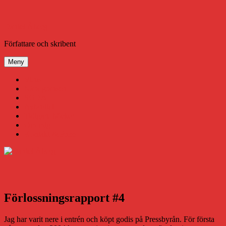
Hoppa
till
innehåll
Daniel Åberg
Författare och skribent
Meny
Virus
Nära gränsen
SODA
Avbrottet
Tidigare böcker
Om mig
Kontakt & Press
Förlossningsrapport #4
Jag har varit nere i entrén och köpt godis på Pressbyrån. För första