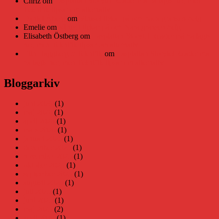
Chriz
om
Läsplattan Storytel Reader må ha lagts ner, men
Teknifik tipsar om alternativ
Daniel Åberg
om
Viruset tickar på och Nära gränsen-helg
Emelie
om
Viruset tickar på och Nära gränsen-helg
Elisabeth Östberg
om
Läsplattan Storytel Reader må ha lagts
ner, men Teknifik tipsar om alternativ
Elin Häggberg // Teknifik
om
Läsplattan Storytel Reader må
ha lagts ner, men Teknifik tipsar om alternativ
Bloggarkiv
juni 2026
(1)
maj 2026
(1)
april 2026
(1)
mars 2026
(1)
januari 2026
(1)
december 2025
(1)
november 2025
(1)
oktober 2025
(1)
september 2025
(1)
augusti 2025
(1)
juli 2025
(1)
juni 2025
(1)
maj 2025
(2)
april 2025
(1)