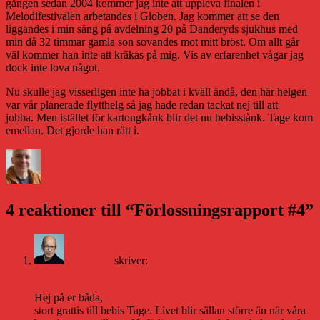
gången sedan 2004 kommer jag inte att uppleva finalen i
Melodifestivalen arbetandes i Globen. Jag kommer att se den
liggandes i min säng på avdelning 20 på Danderyds sjukhus med
min då 32 timmar gamla son sovandes mot mitt bröst. Om allt går
väl kommer han inte att kräkas på mig. Vis av erfarenhet vågar jag
dock inte lova något.
Nu skulle jag visserligen inte ha jobbat i kväll ändå, den här helgen
var vår planerade flytthelg så jag hade redan tackat nej till att
jobba. Men istället för kartongkånk blir det nu bebisstånk. Tage kom
emellan. Det gjorde han rätt i.
Författare
Publicerat
Kategorier
den
Daniel Åberg
13 mars 2010
Livet och sånt
4 reaktioner till “Förlossningsrapport #4”
Augustin
skriver:
13 mars 2010 kl. 20:34
Hej på er båda,
stort grattis till bebis Tage. Livet blir sällan större än när våra