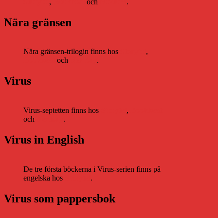
Storytel
,
Bookbeat
och
Nextory
.
Nära gränsen
Nära gränsen-trilogin finns hos
Storytel
,
Bookbeat
och
Nextory
.
Virus
Virus-septetten finns hos
Storytel
,
Bookbeat
och
Nextory
.
Virus in English
De tre första böckerna i Virus-serien finns på
engelska hos
Storytel
.
Virus som pappersbok