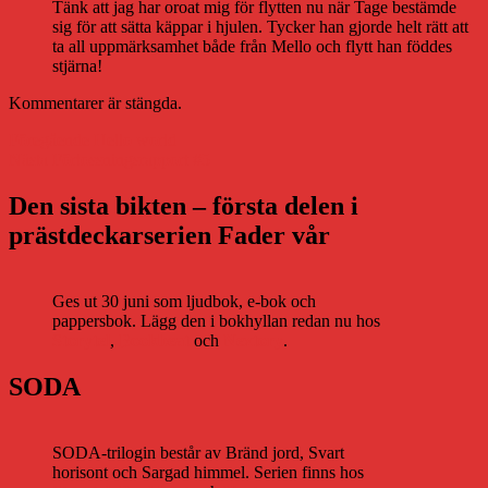
Tänk att jag har oroat mig för flytten nu när Tage bestämde
sig för att sätta käppar i hjulen. Tycker han gjorde helt rätt att
ta all uppmärksamhet både från Mello och flytt han föddes
stjärna!
Kommentarer är stängda.
Inläggsnavigering
Föregående
Föregående
Hello world
Nästa
inlägg:
Nästa
Förlossningsrapport #5
inlägg:
Den sista bikten – första delen i
prästdeckarserien Fader vår
Ges ut 30 juni som ljudbok, e-bok och
pappersbok. Lägg den i bokhyllan redan nu hos
Storytel
,
Bookbeat
och
Nextory
.
SODA
SODA-trilogin består av Bränd jord, Svart
horisont och Sargad himmel. Serien finns hos