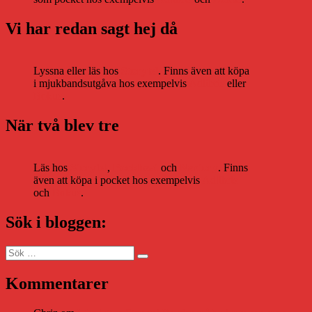
Vi har redan sagt hej då
Lyssna eller läs hos
Storytel
. Finns även att köpa
i mjukbandsutgåva hos exempelvis
Adlibris
eller
Bokus
.
När två blev tre
Läs hos
Storytel
,
Bookbeat
och
Nextory
. Finns
även att köpa i pocket hos exempelvis
Adlibris
och
Bokus
.
Sök i bloggen:
Sök
Sök
efter:
Kommentarer