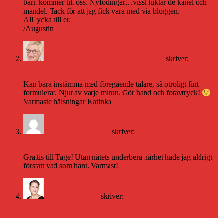
barn kommer till oss. Nyfödingar…visst luktar de kanel och
mandel. Tack för att jag fick vara med via bloggen.
All lycka till er.
/Augustin
Katinka på www.farmorsbloggen.se
skriver:
13 mars 2010 kl. 20:53
Kan bara instämma med föregående talare, så otroligt fint
formulerat. Njut av varje minut. Gör hand och fotavtryck!
Varmaste hälsningar Katinka
Helena von Hofsten
skriver:
13 mars 2010 kl. 22:55
Grattis till Tage! Utan nätets underbera närhet hade jag aldrigt
förstått vad som hänt. Varmast!
Jenny Dahlberg
skriver:
14 mars 2010 kl. 13:49