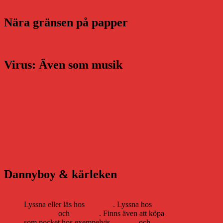
Nära gränsen på papper
Virus: Även som musik
Dannyboy & kärleken
Lyssna eller läs hos
Storytel
. Lyssna hos
Bookbeat
och
Nextory
. Finns även att köpa
som pocket hos exempelvis
Adlibris
och
Bokus
.