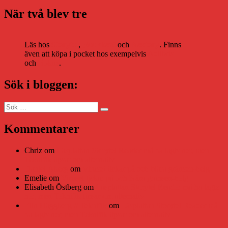
När två blev tre
Läs hos
Storytel
,
Bookbeat
och
Nextory
. Finns
även att köpa i pocket hos exempelvis
Adlibris
och
Bokus
.
Sök i bloggen:
Sök
Sök
efter:
Kommentarer
Chriz
om
Läsplattan Storytel Reader må ha lagts ner, men
Teknifik tipsar om alternativ
Daniel Åberg
om
Viruset tickar på och Nära gränsen-helg
Emelie
om
Viruset tickar på och Nära gränsen-helg
Elisabeth Östberg
om
Läsplattan Storytel Reader må ha lagts
ner, men Teknifik tipsar om alternativ
Elin Häggberg // Teknifik
om
Läsplattan Storytel Reader må
ha lagts ner, men Teknifik tipsar om alternativ