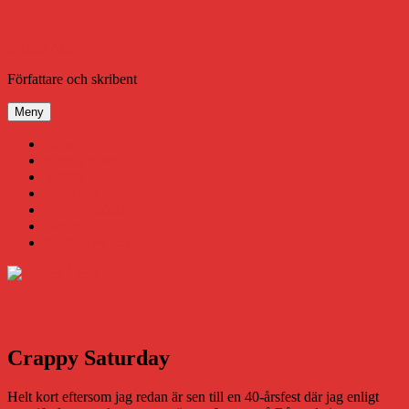
Hoppa
till
innehåll
Daniel Åberg
Författare och skribent
Meny
Virus
Nära gränsen
SODA
Avbrottet
Tidigare böcker
Om mig
Kontakt & Press
Crappy Saturday
Helt kort eftersom jag redan är sen till en 40-årsfest där jag enligt