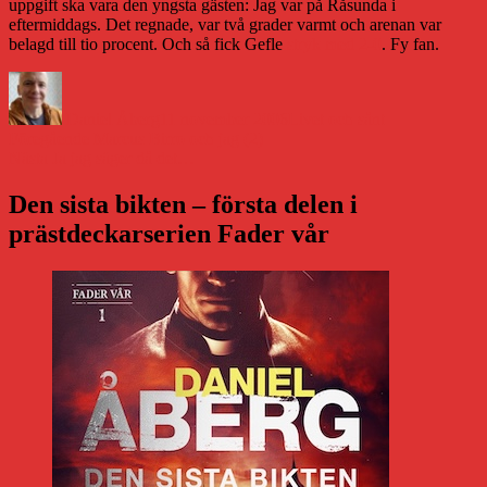
uppgift ska vara den yngsta gästen: Jag var på Råsunda i
eftermiddags. Det regnade, var två grader varmt och arenan var
belagd till tio procent. Och så fick Gefle
stryk med 2-0
. Fy fan.
Författare
Publicerat
Kategorier
den
Daniel Åberg
11 november 2006
Livet och sånt
Inläggsnavigering
Föregående
Föregående
Marcus Birro och jag (2)
Nästa
inlägg:
Nästa
Ja jag säger då det…
inlägg:
Den sista bikten – första delen i
prästdeckarserien Fader vår