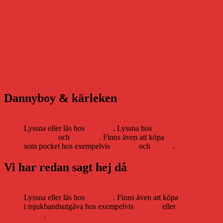
Dannyboy & kärleken
Lyssna eller läs hos
Storytel
. Lyssna hos
Bookbeat
och
Nextory
. Finns även att köpa
som pocket hos exempelvis
Adlibris
och
Bokus
.
Vi har redan sagt hej då
Lyssna eller läs hos
Storytel
. Finns även att köpa
i mjukbandsutgåva hos exempelvis
Adlibris
eller
Bokus
.