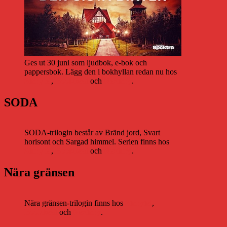
Ges ut 30 juni som ljudbok, e-bok och
pappersbok. Lägg den i bokhyllan redan nu hos
Storytel
,
Bookbeat
och
Nextory
.
SODA
SODA-trilogin består av Bränd jord, Svart
horisont och Sargad himmel. Serien finns hos
Storytel
,
Bookbeat
och
Nextory
.
Nära gränsen
Nära gränsen-trilogin finns hos
Storytel
,
Bookbeat
och
Nextory
.