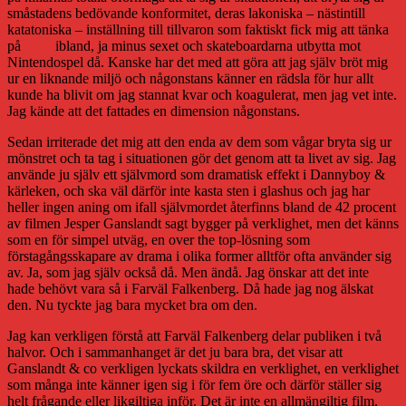
småstadens bedövande konformitet, deras lakoniska – nästintill
katatoniska – inställning till tillvaron som faktiskt fick mig att tänka
på
Kids
ibland, ja minus sexet och skateboardarna utbytta mot
Nintendospel då. Kanske har det med att göra att jag själv bröt mig
ur en liknande miljö och någonstans känner en rädsla för hur allt
kunde ha blivit om jag stannat kvar och koagulerat, men jag vet inte.
Jag kände att det fattades en dimension någonstans.
Sedan irriterade det mig att den enda av dem som vågar bryta sig ur
mönstret och ta tag i situationen gör det genom att ta livet av sig. Jag
använde ju själv ett självmord som dramatisk effekt i Dannyboy &
kärleken, och ska väl därför inte kasta sten i glashus och jag har
heller ingen aning om ifall självmordet återfinns bland de 42 procent
av filmen Jesper Ganslandt sagt bygger på verklighet, men det känns
som en för simpel utväg, en over the top-lösning som
förstagångsskapare av drama i olika former alltför ofta använder sig
av. Ja, som jag själv också då. Men ändå. Jag önskar att det inte
hade behövt vara så i Farväl Falkenberg. Då hade jag nog älskat
den. Nu tyckte jag bara mycket bra om den.
Jag kan verkligen förstå att Farväl Falkenberg delar publiken i två
halvor. Och i sammanhanget är det ju bara bra, det visar att
Ganslandt & co verkligen lyckats skildra en verklighet, en verklighet
som många inte känner igen sig i för fem öre och därför ställer sig
helt frågande eller likgiltiga inför. Det är inte en allmängiltig film,