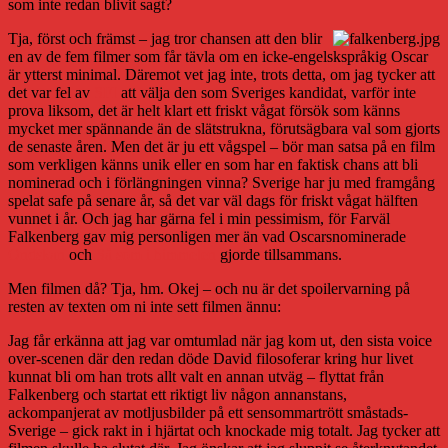
som inte redan blivit sagt?
Tja, först och främst – jag tror chansen att den blir
en av de fem filmer som får tävla om en icke-engelskspråkig Oscar
är ytterst minimal. Däremot vet jag inte, trots detta, om jag tycker att
det var fel av
SFI
att välja den som Sveriges kandidat, varför inte
prova liksom, det är helt klart ett friskt vågat försök som känns
mycket mer spännande än de slätstrukna, förutsägbara val som gjorts
de senaste åren. Men det är ju ett vågspel – bör man satsa på en film
som verkligen känns unik eller en som har en faktisk chans att bli
nominerad och i förlängningen vinna? Sverige har ju med framgång
spelat safe på senare år, så det var väl dags för friskt vågat hälften
vunnet i år. Och jag har gärna fel i min pessimism, för Farväl
Falkenberg gav mig personligen mer än vad Oscarsnominerade
Ondskan
och
Så som i himmelen
gjorde tillsammans.
Men filmen då? Tja, hm. Okej – och nu är det spoilervarning på
resten av texten om ni inte sett filmen ännu:
Jag får erkänna att jag var omtumlad när jag kom ut, den sista voice
over-scenen där den redan döde David filosoferar kring hur livet
kunnat bli om han trots allt valt en annan utväg – flyttat från
Falkenberg och startat ett riktigt liv någon annanstans,
ackompanjerat av motljusbilder på ett sensommartrött småstads-
Sverige – gick rakt in i hjärtat och knockade mig totalt. Jag tycker att