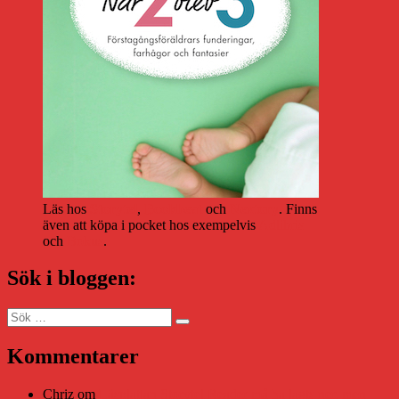
Läs hos
Storytel
,
Bookbeat
och
Nextory
. Finns
även att köpa i pocket hos exempelvis
Adlibris
och
Bokus
.
Sök i bloggen:
Sök
Sök
efter:
Kommentarer
Chriz
om
Läsplattan Storytel Reader må ha lagts ner, men