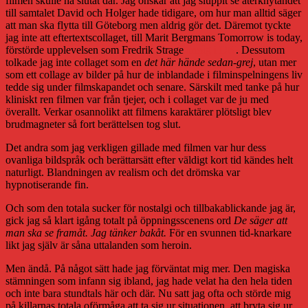
filmen skulle ha slutat där. Jag önskar att jag sluppit se återknytandet
till samtalet David och Holger hade tidigare, om hur man alltid säger
att man ska flytta till Göteborg men aldrig gör det. Däremot tyckte
jag inte att eftertextscollaget, till Marit Bergmans Tomorrow is today,
förstörde upplevelsen som Fredrik Strage
ansåg i DN
. Dessutom
tolkade jag inte collaget som en
det här hände sedan-grej
, utan mer
som ett collage av bilder på hur de inblandade i filminspelningens liv
tedde sig under filmskapandet och senare. Särskilt med tanke på hur
kliniskt ren filmen var från tjejer, och i collaget var de ju med
överallt. Verkar osannolikt att filmens karaktärer plötsligt blev
brudmagneter så fort berättelsen tog slut.
Det andra som jag verkligen gillade med filmen var hur dess
ovanliga bildspråk och berättarsätt efter väldigt kort tid kändes helt
naturligt. Blandningen av realism och det drömska var
hypnotiserande fin.
Och som den totala sucker för nostalgi och tillbakablickande jag är,
gick jag så klart igång totalt på öppningsscenens ord
De säger att
man ska se framåt. Jag tänker bakåt.
För en svunnen tid-knarkare
likt jag själv är såna uttalanden som heroin.
Men ändå. På något sätt hade jag förväntat mig mer. Den magiska
stämningen som infann sig ibland, jag hade velat ha den hela tiden
och inte bara stundtals här och där. Nu satt jag ofta och störde mig
på killarnas totala oförmåga att ta sig ur situationen, att bryta sig ur