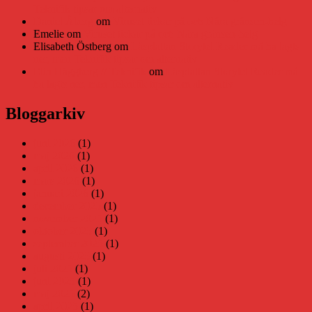
Teknifik tipsar om alternativ
Daniel Åberg
om
Viruset tickar på och Nära gränsen-helg
Emelie
om
Viruset tickar på och Nära gränsen-helg
Elisabeth Östberg
om
Läsplattan Storytel Reader må ha lagts
ner, men Teknifik tipsar om alternativ
Elin Häggberg // Teknifik
om
Läsplattan Storytel Reader må
ha lagts ner, men Teknifik tipsar om alternativ
Bloggarkiv
juni 2026
(1)
maj 2026
(1)
april 2026
(1)
mars 2026
(1)
januari 2026
(1)
december 2025
(1)
november 2025
(1)
oktober 2025
(1)
september 2025
(1)
augusti 2025
(1)
juli 2025
(1)
juni 2025
(1)
maj 2025
(2)
april 2025
(1)