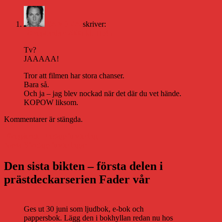
SANDRA
skriver:
30 september 2006 kl. 11:45
Tv?
JAAAAA!
Tror att filmen har stora chanser.
Bara så.
Och ja – jag blev nockad när det där du vet hände.
KOPOW liksom.
Kommentarer är stängda.
Inläggsnavigering
Föregående
Föregående
Fredagsfundering
Nästa
inlägg:
Nästa
Söndagsfunderingar
inlägg:
Den sista bikten – första delen i
prästdeckarserien Fader vår
Ges ut 30 juni som ljudbok, e-bok och
pappersbok. Lägg den i bokhyllan redan nu hos