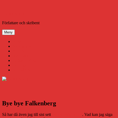
Hoppa
till
innehåll
Daniel Åberg
Författare och skribent
Meny
Virus
Nära gränsen
SODA
Avbrottet
Tidigare böcker
Om mig
Kontakt & Press
Bye bye Falkenberg
Så har då även jag till sist sett
Farväl Falkenberg
. Vad kan jag säga