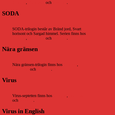
Storytel
,
Bookbeat
och
Nextory
.
SODA
SODA-trilogin består av Bränd jord, Svart
horisont och Sargad himmel. Serien finns hos
Storytel
,
Bookbeat
och
Nextory
.
Nära gränsen
Nära gränsen-trilogin finns hos
Storytel
,
Bookbeat
och
Nextory
.
Virus
Virus-septetten finns hos
Storytel
,
Bookbeat
och
Nextory
.
Virus in English