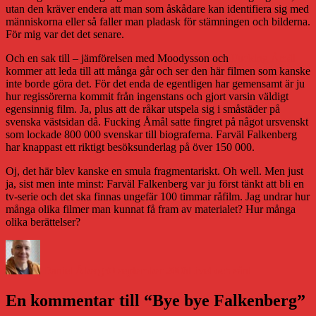
utan den kräver endera att man som åskådare kan identifiera sig med
människorna eller så faller man pladask för stämningen och bilderna.
För mig var det det senare.
Och en sak till – jämförelsen med Moodysson och
Fucking Åmål
kommer att leda till att många går och ser den här filmen som kanske
inte borde göra det. För det enda de egentligen har gemensamt är ju
hur regissörerna kommit från ingenstans och gjort varsin väldigt
egensinnig film. Ja, plus att de råkar utspela sig i småstäder på
svenska västsidan då. Fucking Åmål satte fingret på något ursvenskt
som lockade 800 000 svenskar till biograferna. Farväl Falkenberg
har knappast ett riktigt besöksunderlag på över 150 000.
Oj, det här blev kanske en smula fragmentariskt. Oh well. Men just
ja, sist men inte minst: Farväl Falkenberg var ju först tänkt att bli en
tv-serie och det ska finnas ungefär 100 timmar råfilm. Jag undrar hur
många olika filmer man kunnat få fram av materialet? Hur många
olika berättelser?
Författare
Publicerat
Kategorier
den
Daniel Åberg
30 september 2006
Livet och sånt
En kommentar till “Bye bye Falkenberg”