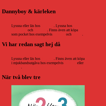
Dannyboy & kärleken
Lyssna eller läs hos
Storytel
. Lyssna hos
Bookbeat
och
Nextory
. Finns även att köpa
som pocket hos exempelvis
Adlibris
och
Bokus
.
Vi har redan sagt hej då
Lyssna eller läs hos
Storytel
. Finns även att köpa
i mjukbandsutgåva hos exempelvis
Adlibris
eller
Bokus
.
När två blev tre