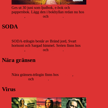
Ges ut 30 juni som ljudbok, e-bok och
pappersbok. Lägg den i bokhyllan redan nu hos
Storytel
,
Bookbeat
och
Nextory
.
SODA
SODA-trilogin består av Bränd jord, Svart
horisont och Sargad himmel. Serien finns hos
Storytel
,
Bookbeat
och
Nextory
.
Nära gränsen
Nära gränsen-trilogin finns hos
Storytel
,
Bookbeat
och
Nextory
.
Virus