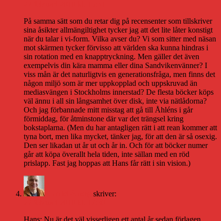
27 februari 2010 kl. 15:31
På samma sätt som du retar dig på recensenter som tillskriver
sina åsikter allmängiltighet tycker jag att det lite låter konstigt
när du talar i vi-form. Vilka avser du? Vi som sitter med näsan
mot skärmen tycker förvisso att världen ska kunna hindras i
sin rotation med en knapptryckning. Men gäller det även
exempelvis din kära mamma eller dina Sandvikenvänner? I
viss mån är det naturligtvis en generationsfråga, men finns det
någon miljö som är mer uppkopplad och uppskruvad än
mediasvängen i Stockholms innerstad? De flesta böcker köps
väl ännu i all sin långsamhet över disk, inte via nätlådorna?
Och jag förbannade mitt misstag att gå till Åhléns i går
förmiddag, för åtminstone där var det trängsel kring
bokstaplarna. (Men du har antagligen rätt i att rean kommer att
tyna bort, men lika mycket, tänker jag, för att den är så osexig.
Den ser likadan ut år ut och år in. Och för att böcker numer
går att köpa överallt hela tiden, inte sällan med en röd
prislapp. Fast jag hoppas att Hans får rätt i sin vision.)
Daniel Åberg
skriver:
27 februari 2010 kl. 17:30
Hans: Nu är det väl visserligen ett antal år sedan förlagen