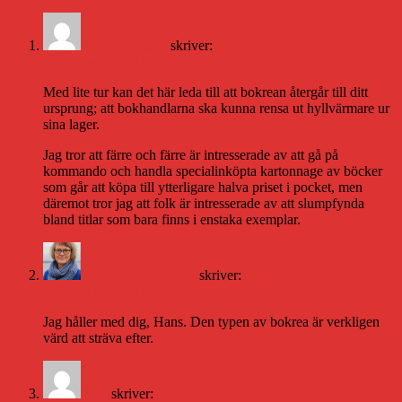
Hans Persson
skriver:
27 februari 2010 kl. 14:03
Med lite tur kan det här leda till att bokrean återgår till ditt
ursprung; att bokhandlarna ska kunna rensa ut hyllvärmare ur
sina lager.
Jag tror att färre och färre är intresserade av att gå på
kommando och handla specialinköpta kartonnage av böcker
som går att köpa till ytterligare halva priset i pocket, men
däremot tror jag att folk är intresserade av att slumpfynda
bland titlar som bara finns i enstaka exemplar.
Annika Bengtsson
skriver:
27 februari 2010 kl. 15:16
Jag håller med dig, Hans. Den typen av bokrea är verkligen
värd att sträva efter.
iPet
skriver: