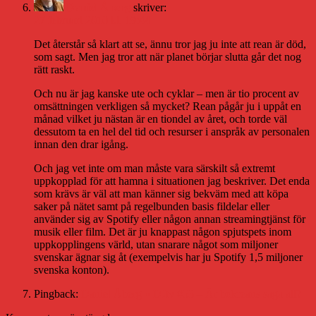
Daniel Åberg
skriver:
27 februari 2010 kl. 19:44
Det återstår så klart att se, ännu tror jag ju inte att rean är död,
som sagt. Men jag tror att när planet börjar slutta går det nog
rätt raskt.
Och nu är jag kanske ute och cyklar – men är tio procent av
omsättningen verkligen så mycket? Rean pågår ju i uppåt en
månad vilket ju nästan är en tiondel av året, och torde väl
dessutom ta en hel del tid och resurser i anspråk av personalen
innan den drar igång.
Och jag vet inte om man måste vara särskilt så extremt
uppkopplad för att hamna i situationen jag beskriver. Det enda
som krävs är väl att man känner sig bekväm med att köpa
saker på nätet samt på regelbunden basis fildelar eller
använder sig av Spotify eller någon annan streamingtjänst för
musik eller film. Det är ju knappast någon spjutspets inom
uppkopplingens värld, utan snarare något som miljoner
svenskar ägnar sig åt (exempelvis har ju Spotify 1,5 miljoner
svenska konton).
Pingback:
Daniel Åberg » DJtv #53 – Är bokreans saga all?