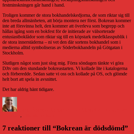
festminskningen går hand i hand.
Troligen kommer de stora bokhandelskedjorna, de som riktar sig till
den breda allmänheten, att börja montera ner först. Bokrean kommer
inte att försvinna helt, den kommer att överleva som begrepp och
hållas igång som en bokfest för de initierade av välsorterade
entusiastboklådor som riktar sig till en köpstark medelklasspublik i
de stora innerstäderna – ni vet den där sortens bokhandel som i
medierna alltid symboliseras av Söderbokhandeln på Götgatan i
Stockholm.
Slutligen något som just slog mig. Förra söndagen tänkte vi göra
DJtv om den stundande bokreastarten. Vi kollade lite i katalogerna
och förberedde. Sedan satte vi oss och kollade på OS, och glömde
helt bort att spela in avsnittet.
Det har aldrig hänt tidigare.
Författare
Publicerat
Kategorier
den
Daniel Åberg
27 februari 2010
27 februari 2010
Boken och
framtiden
,
Litteraturvärlden
7 reaktioner till “Bokrean är dödsdömd”