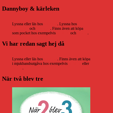
Dannyboy & kärleken
Lyssna eller läs hos
Storytel
. Lyssna hos
Bookbeat
och
Nextory
. Finns även att köpa
som pocket hos exempelvis
Adlibris
och
Bokus
.
Vi har redan sagt hej då
Lyssna eller läs hos
Storytel
. Finns även att köpa
i mjukbandsutgåva hos exempelvis
Adlibris
eller
Bokus
.
När två blev tre