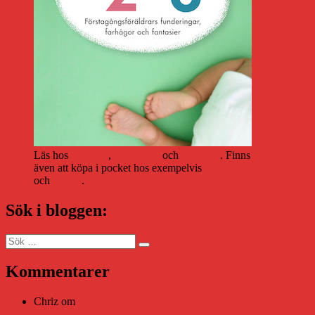
Läs hos
Storytel
,
Bookbeat
och
Nextory
. Finns
även att köpa i pocket hos exempelvis
Adlibris
och
Bokus
.
Sök i bloggen:
Sök
Sök
efter:
Kommentarer
Chriz
om
Läsplattan Storytel Reader må ha lagts ner, men
Teknifik tipsar om alternativ