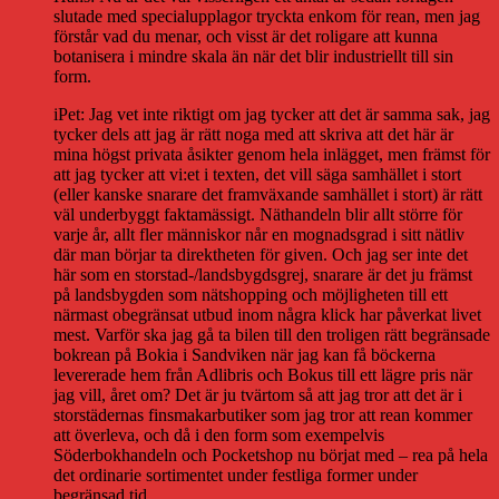
slutade med specialupplagor tryckta enkom för rean, men jag
förstår vad du menar, och visst är det roligare att kunna
botanisera i mindre skala än när det blir industriellt till sin
form.
iPet: Jag vet inte riktigt om jag tycker att det är samma sak, jag
tycker dels att jag är rätt noga med att skriva att det här är
mina högst privata åsikter genom hela inlägget, men främst för
att jag tycker att vi:et i texten, det vill säga samhället i stort
(eller kanske snarare det framväxande samhället i stort) är rätt
väl underbyggt faktamässigt. Näthandeln blir allt större för
varje år, allt fler människor når en mognadsgrad i sitt nätliv
där man börjar ta direktheten för given. Och jag ser inte det
här som en storstad-/landsbygdsgrej, snarare är det ju främst
på landsbygden som nätshopping och möjligheten till ett
närmast obegränsat utbud inom några klick har påverkat livet
mest. Varför ska jag gå ta bilen till den troligen rätt begränsade
bokrean på Bokia i Sandviken när jag kan få böckerna
levererade hem från Adlibris och Bokus till ett lägre pris när
jag vill, året om? Det är ju tvärtom så att jag tror att det är i
storstädernas finsmakarbutiker som jag tror att rean kommer
att överleva, och då i den form som exempelvis
Söderbokhandeln och Pocketshop nu börjat med – rea på hela
det ordinarie sortimentet under festliga former under
begränsad tid.