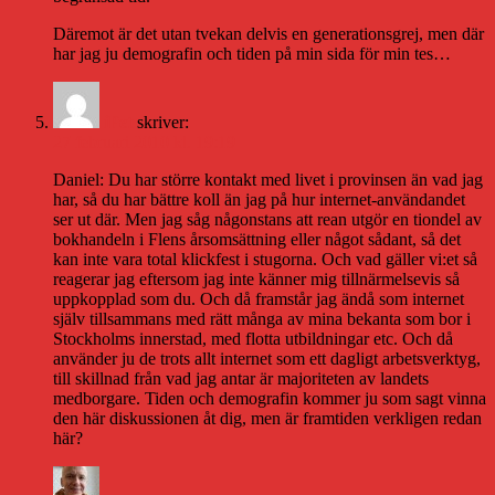
Däremot är det utan tvekan delvis en generationsgrej, men där
har jag ju demografin och tiden på min sida för min tes…
iPet
skriver:
27 februari 2010 kl. 19:19
Daniel: Du har större kontakt med livet i provinsen än vad jag
har, så du har bättre koll än jag på hur internet-användandet
ser ut där. Men jag såg någonstans att rean utgör en tiondel av
bokhandeln i Flens årsomsättning eller något sådant, så det
kan inte vara total klickfest i stugorna. Och vad gäller vi:et så
reagerar jag eftersom jag inte känner mig tillnärmelsevis så
uppkopplad som du. Och då framstår jag ändå som internet
själv tillsammans med rätt många av mina bekanta som bor i
Stockholms innerstad, med flotta utbildningar etc. Och då
använder ju de trots allt internet som ett dagligt arbetsverktyg,
till skillnad från vad jag antar är majoriteten av landets
medborgare. Tiden och demografin kommer ju som sagt vinna
den här diskussionen åt dig, men är framtiden verkligen redan
här?