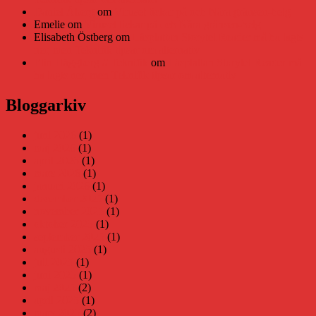
Daniel Åberg
om
Viruset tickar på och Nära gränsen-helg
Emelie
om
Viruset tickar på och Nära gränsen-helg
Elisabeth Östberg
om
Läsplattan Storytel Reader må ha lagts
ner, men Teknifik tipsar om alternativ
Elin Häggberg // Teknifik
om
Läsplattan Storytel Reader må
ha lagts ner, men Teknifik tipsar om alternativ
Bloggarkiv
juni 2026
(1)
maj 2026
(1)
april 2026
(1)
mars 2026
(1)
januari 2026
(1)
december 2025
(1)
november 2025
(1)
oktober 2025
(1)
september 2025
(1)
augusti 2025
(1)
juli 2025
(1)
juni 2025
(1)
maj 2025
(2)
april 2025
(1)
mars 2025
(2)