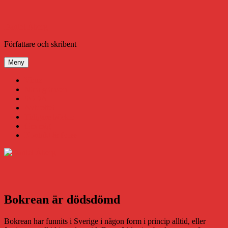
Hoppa
till
innehåll
Daniel Åberg
Författare och skribent
Meny
Virus
Nära gränsen
SODA
Avbrottet
Tidigare böcker
Om mig
Kontakt & Press
Bokrean är dödsdömd
Bokrean har funnits i Sverige i någon form i princip alltid, eller