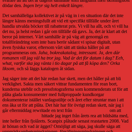
svårare än att det är dagens samhälle som långsamt men skoningslöst
dödar den.
Ingen bryr sig helt enkelt längre.
Det samhälleliga kollektivet är på väg in i en situation där det inte
längre känns meningsfullt att vid ett specifikt tillfälle under året
handla utvalda böcker till rabatterat pris. Vi vill ha allt, och vi vill ha
det nu, ja helst redan i går om tillfälle då gavs. Ja, det är klart att det
beror på internet. Vårt samhälle är på väg att genomgå en
totalförändring som inte bara berör sådant vi spisar digitalt, utan
även fysiska varor, eftersom vårt sätt att tänka håller på att
programmeras om.
Jaha, bokreakatalog, intressant. Ja, den där
romanen vill jag väl ha tror jag. Vad är det för datum i dag? Eeh,
what, varför ska jag vänta i tio dagar på att få köpa den? Orka
liksom,
och så läggs katalogen åt sidan.
Jag säger inte att det här redan har skett, men det håller på att bli
verklighet. Sakta men säkert vittrar fundamenten för rean bort,
kunderna uteblir och pressfotograferna som kommenderats ut för att
plåta glada konsumenter med fullproppade kundkorgar
dokumenterar istället vardagsstiltje och året efter struntar man i att
ens åka ut för att plåta. Det här har för övrigt redan skett, när jag i
går eftermiddag rewritade en text från
Svensk Bokhandel
om att
årets rea börjat svagt
hittade jag inget från årets rea att bildsätta med,
inte heller från fjolårets. Scanpix plåtade senast reastarten 2008. Vad
är hönan och vad är ägget? Omöjligt att säga, jag skulle säga att
uppmärksamhetsminskningen, försäljningsminskningen och