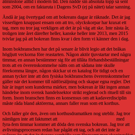
åtminstone alltid i modern tid. Den nådde sin absoluta topp så sent
som 2004, om en faktaruta i Dagens SvD (ej på nätet) talar sanning.
Ändå är jag övertygad om att bokreans dagar är räknade. Det är jag
visserligen knappast ensam om att tro, olyckskorpar har kraxat ett
tag, men nu tror jag verkligen att det är på väg att ske. Inte nästa år,
troligen inte året därefter heller, kanske heller inte 2013, men 2015
tvivlar jag på att bokrean finns kvar i den form vi känner den i dag.
Inom bokbranschen har det på senare år blivit legio att det bråkas
högljutt veckorna före reastarten. Någon aktör tjuvstartar med några
timmar, en annan bestämmer sig för att tillåta förhandsbeställningar
trots att en överenskommelse nåtts om att sådana inte skulle
förekomma längre, någon skickar ut en katalog för tidigt och en
annan tycker inte att den fysiska bokbranschens överenskommelser
gäller när det kommer till nätförsäljning och skapar egna regler. Det
här är inget som kunderna märker, men bokrean är likt ingen annan
händelse inom svensk handelssektor strikt reglerad och rituell till sin
form. Inom branschen finns en konsensus om att kadaverdisciplin
måste råda bland aktörerna, annars faller rean som ett korthus.
Och faller gör den, även om korthusdramatiken nog uteblir. Jag tror
nämligen inte att faktumet att
Ica Maxi tjuvstartade årets rea
med
fyra-fem timmar kommer att döda den svenska bokrean. Jag tror att
avlivningsprocessen redan har pågått ett tag, och att det inte är